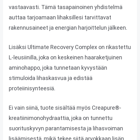
vastaavasti. Tämä tasapainoinen yhdistelmä
auttaa tarjoamaan lihaksillesi tarvittavat
rakennusaineet ja energian harjoittelun jälkeen.
Lisäksi Ultimate Recovery Complex on rikastettu
L-leusiinilla, joka on keskeinen haaraketjuinen
aminohappo, joka tunnetaan kyvystään
stimuloida lihaskasvua ja edistää
proteiinisynteesiä.
Ei vain siinä, tuote sisältää myös Creapure®-
kreatiinimonohydraattia, joka on tunnettu
suorituskyvyn parantamisesta ja lihasvoiman
lisäämisestä, mikä tekee siitä arvokkaan lisän