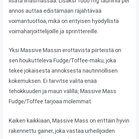
lisätä lihasmassaa. Lisäksi 1000 mg tauriinia per
annos auttaa edistämään räjähtävää
voimantuottoa, mikä on erityisen hyödyllistä
voimaharjoittelijoille ja sprinttereille.
Yksi Massive Massin erottavista piirteistä on
sen houkutteleva Fudge/Toffee-maku, joka
tekee jokaisesta annoksesta nautinnollisen
kokemuksen. Ei tarvitse valita enää
tehokkuuden ja maun välillä; Massive Mass
Fudge/Toffee tarjoaa molemmat.
Kaiken kaikkiaan, Massive Mass on erittäin hyvin
rakennettu gainer, joka vastaa urheilijoiden