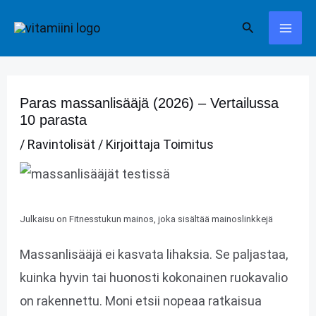
Siirry
Hae
sisältöön
Paras massanlisääjä (2026) – Vertailussa
10 parasta
/
Ravintolisät
/ Kirjoittaja
Toimitus
Julkaisu on Fitnesstukun mainos, joka sisältää mainoslinkkejä
Massanlisääjä ei kasvata lihaksia. Se paljastaa,
kuinka hyvin tai huonosti kokonainen ruokavalio
on rakennettu. Moni etsii nopeaa ratkaisua