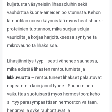
kuljetusta väsyneisiin lihassoluihin sekä
vauhdittaa kuona-aineiden poistumista​. Kehon
lämpötilan nousu käynnistää myös heat shock -
proteiinien tuotannon, mikä suojaa soluja
vaurioilta ja korjaa harjoituksessa syntyneitä
mikrovaurioita lihaksissa​.
Lihasjännitys tyypillisesti vähenee saunassa,
mikä edistää lihasten rentoutumista ja
liikkuvuutta
– rentoutuneet lihakset palautuvat
nopeammin kuin jännittyneet​. Saunominen
vaikuttaa suotuisasti myös hermostoon: keho
siirtyy parasympaattisen hermoston valtaan,
hengitys ja syke rauhoittuvat ja