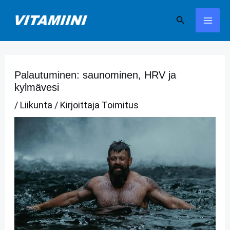
Siirry
Hae
sisältöön
Palautuminen: saunominen, HRV ja
kylmävesi
/
Liikunta
/ Kirjoittaja
Toimitus