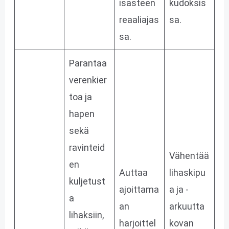
isasteen
kudoksis
reaaliajas
sa.
sa.
Parantaa
verenkier
toa ja
hapen
sekä
ravinteid
Vähentää
en
Auttaa
lihaskipu
kuljetust
ajoittama
a ja -
a
an
arkuutta
lihaksiin,
harjoittel
kovan