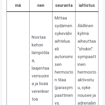
mä
nen
seuranta
ialtistus
Mittaa
sydämen
Äkillinen
sykeväliv
kylmä
Nostaa
aihtelua
aiheuttaa
kehon
eli
“shokin”:
lämpötila
autonomi
sympaatt
a,
sen
inen
laajentaa
hermosto
hermosto
verisuoni
n tilaa
aktivoitu
a ja lisää
(parasym
u, syke
verenkier
paattinen
nousee ja
toa
vs.
adrenaliin