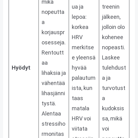
mikä
ua ja
treenin
nopeutta
lepoa:
jälkeen,
a
korkea
jolloin olo
korjauspr
HRV
kohenee
osesseja.
merkitse
nopeasti​.
Rentoutt
e yleensä
Laskee
aa
Hyödyt
hyvää
tulehdust
lihaksia ja
palautum
a ja
vähentää
ista, kun
turvotust
lihasjänni
taas
a
tystä.
matala
kudoksis
Alentaa
HRV voi
sa, mikä
stressiho
viitata
voi
rmonitas