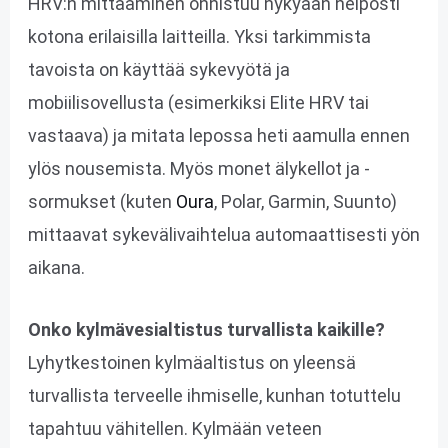
HRV:n mittaaminen onnistuu nykyään helposti
kotona erilaisilla laitteilla. Yksi tarkimmista
tavoista on käyttää sykevyötä ja
mobiilisovellusta (esimerkiksi Elite HRV tai
vastaava) ja mitata lepossa heti aamulla ennen
ylös nousemista. Myös monet älykellot ja -
sormukset (kuten
Oura
, Polar, Garmin, Suunto)
mittaavat sykevälivaihtelua automaattisesti yön
aikana.
Onko kylmävesialtistus turvallista kaikille?
Lyhytkestoinen kylmäaltistus on yleensä
turvallista terveelle ihmiselle, kunhan totuttelu
tapahtuu vähitellen. Kylmään veteen