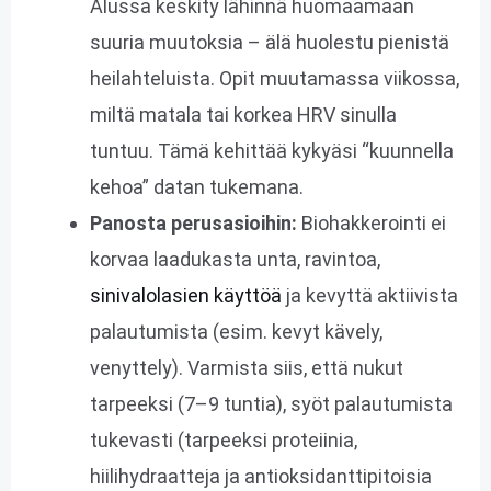
Alussa keskity lähinnä huomaamaan
suuria muutoksia – älä huolestu pienistä
heilahteluista. Opit muutamassa viikossa,
miltä matala tai korkea HRV sinulla
tuntuu. Tämä kehittää kykyäsi “kuunnella
kehoa” datan tukemana.
Panosta perusasioihin:
Biohakkerointi ei
korvaa laadukasta unta, ravintoa,
sinivalolasien käyttöä
ja kevyttä aktiivista
palautumista (esim. kevyt kävely,
venyttely). Varmista siis, että nukut
tarpeeksi (7–9 tuntia), syöt palautumista
tukevasti (tarpeeksi proteiinia,
hiilihydraatteja ja antioksidanttipitoisia