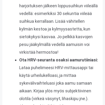
harjoituksen jälkeen loppusuihkun viileällä
vedellä: esimerkiksi 30 sekuntia viileää
suihkua kerrallaan. Lisää vähitellen
kylmän kestoa ja kylmyysastetta, kun
sietokykysi kasvaa. Jo pelkkä kasvojen
pesu jääkylmällä vedellä aamuisin voi
virkistää hermostoa!
Ota HRV-seuranta osaksi aamu­rutiiniasi:
Lataa puhelimeesi HRV-mittausappi tai
käytä urheilukelloasi, ja mittaa
sykevälivaihteluasi joka aamu samaan
aikaan. Kirjaa ylös myös subjektiivinen
olotila (virkeä väsynyt, lihaskipu jne.).