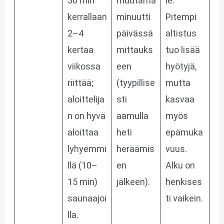
30 min
muutama
le.
kerrallaan
minuutti
Pitempi
2–4
päivässä
altistus
kertaa
mittauks
tuo lisää
viikossa
een
hyötyjä,
riittää;
(tyypillise
mutta
aloittelija
sti
kasvaa
n on hyvä
aamulla
myös
aloittaa
heti
epämuka
lyhyemmi
heräämis
vuus.
llä (10–
en
Alku on
15 min)
jälkeen).
henkises
saunaajoi
ti vaikein.
lla.