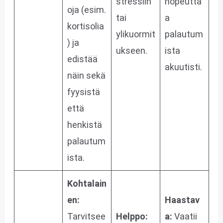
stressiin
nopeutta
oja (esim.
tai
a
kortisolia
ylikuormit
palautum
) ja
ukseen​.
ista
edistää
akuutisti.
näin sekä
fyysistä
että
henkistä
palautum
ista​.
Kohtalain
en:
Haastav
Tarvitsee
Helppo:
a:
Vaatii