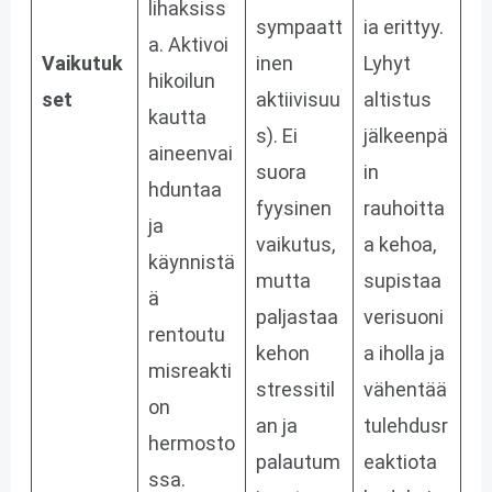
lihaksiss
sympaatt
ia erittyy.
a. Aktivoi
Vaikutuk
inen
Lyhyt
hikoilun
set
aktiivisuu
altistus
kautta
s). Ei
jälkeenpä
aineenvai
suora
in
hduntaa
fyysinen
rauhoitta
ja
vaikutus,
a kehoa,
käynnistä
mutta
supistaa
ä
paljastaa
verisuoni
rentoutu
kehon
a iholla ja
misreakti
stressitil
vähentää
on
an ja
tulehdusr
hermosto
palautum
eaktiota
ssa.