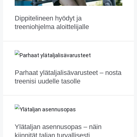
Dippitelineen hyödyt ja
treeniohjelma aloittelijalle
Parhaat ylätalja­lisävarusteet – nosta
treenisi uudelle tasolle
Ylätaljan asennus­opas – näin
kiinnität taljan turvallisesti