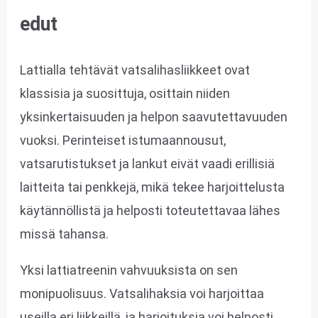
edut
Lattialla tehtävät vatsalihasliikkeet ovat
klassisia ja suosittuja, osittain niiden
yksinkertaisuuden ja helpon saavutettavuuden
vuoksi. Perinteiset istumaannousut,
vatsarutistukset ja lankut eivät vaadi erillisiä
laitteita tai penkkejä, mikä tekee harjoittelusta
käytännöllistä ja helposti toteutettavaa lähes
missä tahansa.
Yksi lattiatreenin vahvuuksista on sen
monipuolisuus. Vatsalihaksia voi harjoittaa
useilla eri liikkeillä, ja harjoituksia voi helposti