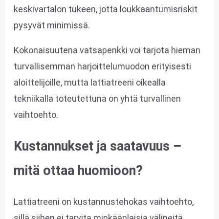
keskivartalon tukeen, jotta loukkaantumisriskit
pysyvät minimissä.
Kokonaisuutena vatsapenkki voi tarjota hieman
turvallisemman harjoittelumuodon erityisesti
aloittelijoille, mutta lattiatreeni oikealla
tekniikalla toteutettuna on yhtä turvallinen
vaihtoehto.
Kustannukset ja saatavuus –
mitä ottaa huomioon?
Lattiatreeni on kustannustehokas vaihtoehto,
sillä siihen ei tarvita minkäänlaisia välineitä.