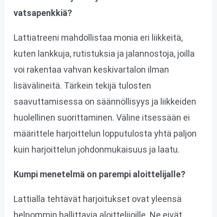
vatsapenkkiä?
Lattiatreeni mahdollistaa monia eri liikkeitä,
kuten lankkuja, rutistuksia ja jalannostoja, joilla
voi rakentaa vahvan keskivartalon ilman
lisävälineitä. Tärkein tekijä tulosten
saavuttamisessa on säännöllisyys ja liikkeiden
huolellinen suorittaminen. Väline itsessään ei
määrittele harjoittelun lopputulosta yhtä paljon
kuin harjoittelun johdonmukaisuus ja laatu.
Kumpi menetelmä on parempi aloittelijalle?
Lattialla tehtävät harjoitukset ovat yleensä
helpommin hallittavia aloittelijoille. Ne eivät