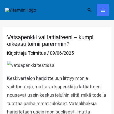
Siirry
Hae
sisältöön
Vatsapenkki vai lattiatreeni – kumpi
oikeasti toimii paremmin?
Kirjoittaja
Toimitus
/
09/06/2025
Keskivartalon harjoitteluun liittyy monia
vaihtoehtoja, mutta vatsapenkki ja lattiatreeni
nousevat usein keskusteluihin siitä, mikä todella
tuottaa parhaimmat tulokset. Vatsalihaksia
harjoitetaan usein monipuolisesti, mutta