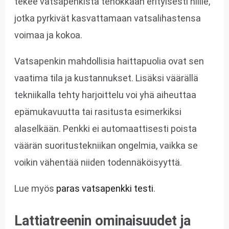
tekee vatsapenkistä tehokkaan erityisesti niille,
jotka pyrkivät kasvattamaan vatsalihastensa
voimaa ja kokoa.
Vatsapenkin mahdollisia haittapuolia ovat sen
vaatima tila ja kustannukset. Lisäksi väärällä
tekniikalla tehty harjoittelu voi yhä aiheuttaa
epämukavuutta tai rasitusta esimerkiksi
alaselkään. Penkki ei automaattisesti poista
väärän suoritustekniikan ongelmia, vaikka se
voikin vähentää niiden todennäköisyyttä.
Lue myös
paras vatsapenkki testi
.
Lattiatreenin ominaisuudet ja