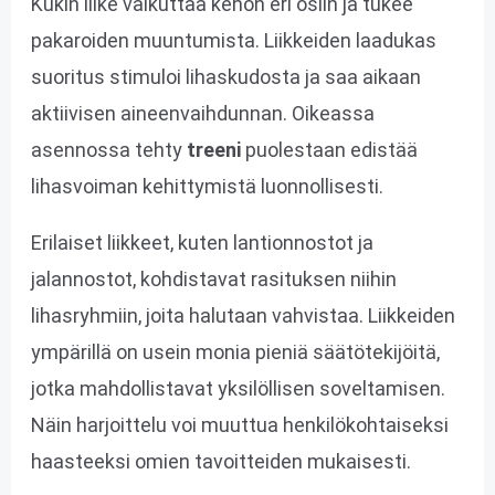
Kukin liike vaikuttaa kehon eri osiin ja tukee
pakaroiden muuntumista. Liikkeiden laadukas
suoritus stimuloi lihaskudosta ja saa aikaan
aktiivisen aineenvaihdunnan. Oikeassa
asennossa tehty
treeni
puolestaan edistää
lihasvoiman kehittymistä luonnollisesti.
Erilaiset liikkeet, kuten lantionnostot ja
jalannostot, kohdistavat rasituksen niihin
lihasryhmiin, joita halutaan vahvistaa. Liikkeiden
ympärillä on usein monia pieniä säätötekijöitä,
jotka mahdollistavat yksilöllisen soveltamisen.
Näin harjoittelu voi muuttua henkilökohtaiseksi
haasteeksi omien tavoitteiden mukaisesti.