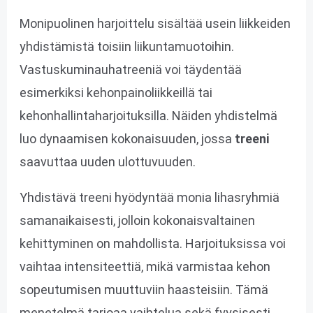
Monipuolinen harjoittelu sisältää usein liikkeiden
yhdistämistä toisiin liikuntamuotoihin.
Vastuskuminauhatreeniä voi täydentää
esimerkiksi kehonpainoliikkeillä tai
kehonhallintaharjoituksilla. Näiden yhdistelmä
luo dynaamisen kokonaisuuden, jossa
treeni
saavuttaa uuden ulottuvuuden.
Yhdistävä treeni hyödyntää monia lihasryhmiä
samanaikaisesti, jolloin kokonaisvaltainen
kehittyminen on mahdollista. Harjoituksissa voi
vaihtaa intensiteettiä, mikä varmistaa kehon
sopeutumisen muuttuviin haasteisiin. Tämä
menetelmä tarjoaa vaihtelua sekä fyysisesti