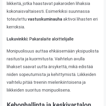
liikkeitä, jotka haastavat pakaroiden lihaksia
kokonaisvaltaisesti. Esimerkiksi suunnassa
toteutettu
vastuskuminauha
aktivoi lihasten eri
kerroksia.
Lukuvinkki:
Pakaralaite aloittelijalle
Monipuolisuus auttaa ehkäisemään yksipuolista
rasitusta ja kuormitusta. Vaihtelun avulla
lihakset saavat uutta ärsykettä, mikä edistää
niiden sopeutumista ja kehittymistä. Liikkeiden
vaihtelu pitää treenin mielenkiintoisena ja
liikkeiden suoritus monipuolisena.
Kehonhallinta ja keskivartalon