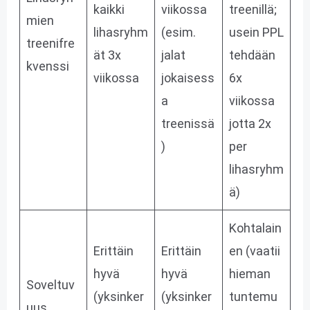
kaikki
viikossa
treenillä;
mien
lihasryhm
(esim.
usein PPL
treenifre
ät 3x
jalat
tehdään
kvenssi
viikossa
jokaisess
6x
a
viikossa
treenissä
jotta 2x
)
per
lihasryhm
ä)
Kohtalain
Erittäin
Erittäin
en (vaatii
hyvä
hyvä
hieman
Soveltuv
(yksinker
(yksinker
tuntemu
uus