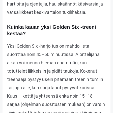
hartioita ja ojentajia, hauiskäännöt käsivarsia ja
vatsaliikkeet keskivartalon tukilihaksia.
Kuinka kauan yksi Golden Six -treeni
kestää?
Yksi Golden Six -harjoitus on mahdollista
suorittaa noin 45–60 minuutissa. Aloittelijana
aikaa voi mennä hieman enemmän, kun
totuttelet liikkeisiin ja pidät taukoja. Kokenut
treenaaja pystyy usein pitämään treenin tuntiin
tai jopa alle, kun sarjatauot pysyvät kurissa.
Kuusi liikettä ja yhteensä ehkä noin 15–18
sarjaa (ohjelman suositusten mukaan) on varsin
tiivis paketti, joten se sopii mainiosti kiireiseen