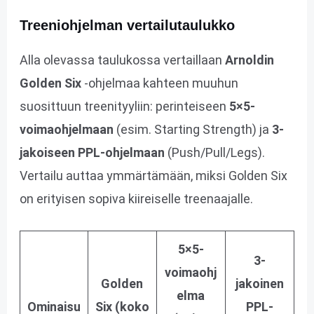
Treeniohjelman vertailutaulukko
Alla olevassa taulukossa vertaillaan
Arnoldin
Golden Six
-ohjelmaa kahteen muuhun
suosittuun treenityyliin: perinteiseen
5×5-
voimaohjelmaan
(esim. Starting Strength) ja
3-
jakoiseen PPL-ohjelmaan
(Push/Pull/Legs).
Vertailu auttaa ymmärtämään, miksi Golden Six
on erityisen sopiva kiireiselle treenaajalle.
5×5-
3-
voimaohj
Golden
jakoinen
elma
Ominaisu
Six
(koko
PPL-