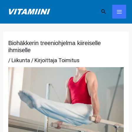
Siirry
Hae
sisältöön
Biohäkkerin treeniohjelma kiireiselle
ihmiselle
/
Liikunta
/ Kirjoittaja
Toimitus