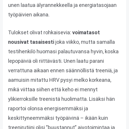
unen laatua älyrannekkeella ja energiatasojaan
työpäivien aikana.
Tulokset olivat rohkaisevia:
voimatasot
nousivat tasaisesti
joka viikko, mutta samalla
testihenkilö huomasi palautuvansa hyvin, koska
lepopäiviä oli riittävästi. Unen laatu parani
verrattuna aikaan ennen säännöllistä treeniä, ja
aamuisin mitattu HRV pysyi melko korkeana,
mikä viittaa siihen että keho ei mennyt
ylikierroksille treenistä huolimatta. Lisäksi hän
raportoi olonsa energisemmäksi ja
keskittyneemmäksi työpäivinä – ikään kuin
treenirutiini olisi ”buustannut” aivotoimintaa ja