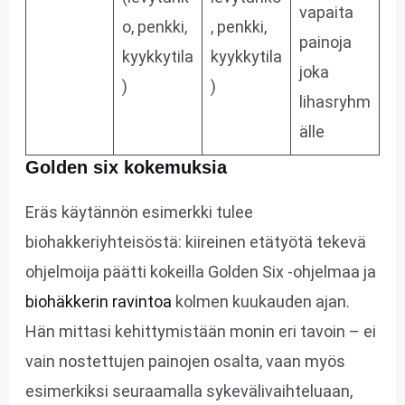
vapaita
o, penkki,
, penkki,
painoja
kyykkytila
kyykkytila
joka
)
)
lihasryhm
älle
Golden six kokemuksia
Eräs käytännön esimerkki tulee
biohakkeriyhteisöstä: kiireinen etätyötä tekevä
ohjelmoija päätti kokeilla Golden Six -ohjelmaa ja
biohäkkerin ravintoa
kolmen kuukauden ajan.
Hän mittasi kehittymistään monin eri tavoin – ei
vain nostettujen painojen osalta, vaan myös
esimerkiksi seuraamalla sykevälivaihteluaan,