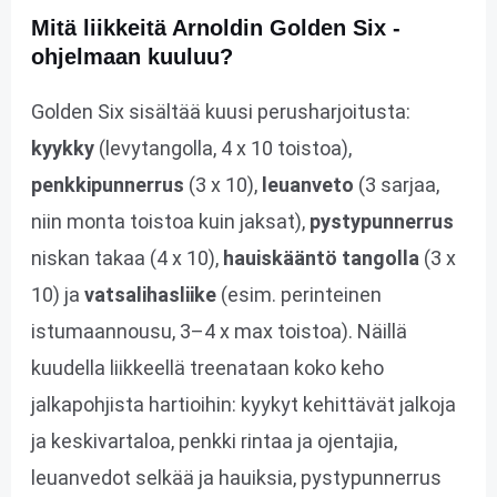
Mitä liikkeitä Arnoldin Golden Six -
ohjelmaan kuuluu?
Golden Six sisältää kuusi perusharjoitusta:
kyykky
(levytangolla, 4 x 10 toistoa),
penkkipunnerrus
(3 x 10),
leuanveto
(3 sarjaa,
niin monta toistoa kuin jaksat),
pystypunnerrus
niskan takaa (4 x 10),
hauiskääntö tangolla
(3 x
10) ja
vatsalihasliike
(esim. perinteinen
istumaannousu, 3–4 x max toistoa). Näillä
kuudella liikkeellä treenataan koko keho
jalkapohjista hartioihin: kyykyt kehittävät jalkoja
ja keskivartaloa, penkki rintaa ja ojentajia,
leuanvedot selkää ja hauiksia, pystypunnerrus