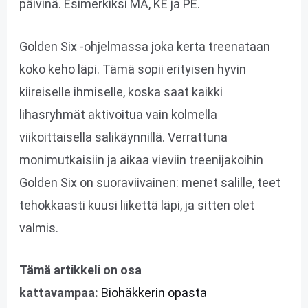
päivinä. Esimerkiksi MA, KE ja PE.
Golden Six -ohjelmassa joka kerta treenataan
koko keho läpi. Tämä sopii erityisen hyvin
kiireiselle ihmiselle, koska saat kaikki
lihasryhmät aktivoitua vain kolmella
viikoittaisella salikäynnillä. Verrattuna
monimutkaisiin ja aikaa vieviin treenijakoihin
Golden Six on suoraviivainen: menet salille, teet
tehokkaasti kuusi liikettä läpi, ja sitten olet
valmis.
Tämä artikkeli on osa
kattavampaa:
Biohäkkerin opasta