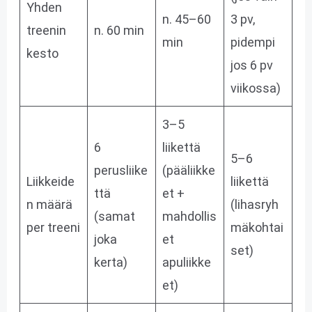
Yhden
n. 45–60
3 pv,
treenin
n. 60 min
min
pidempi
kesto
jos 6 pv
viikossa)
3–5
6
liikettä
5–6
perusliike
(pääliikke
Liikkeide
liikettä
ttä
et +
n määrä
(lihasryh
(samat
mahdollis
per treeni
mäkohtai
joka
et
set)
kerta)
apuliikke
et)