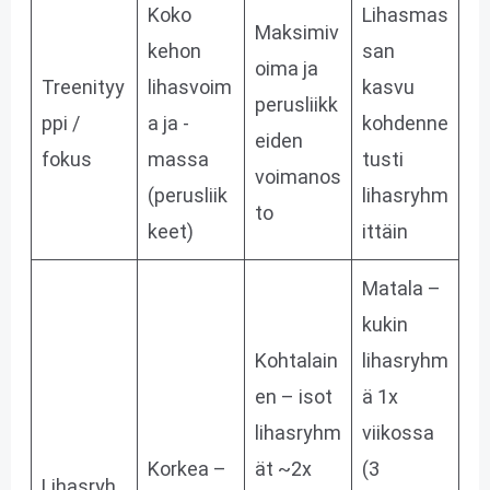
Koko
Lihasmas
Maksimiv
kehon
san
oima ja
Treenityy
lihasvoim
kasvu
perusliikk
ppi /
a ja -
kohdenne
eiden
fokus
massa
tusti
voimanos
(perusliik
lihasryhm
to
keet)
ittäin
Matala –
kukin
Kohtalain
lihasryhm
en – isot
ä 1x
lihasryhm
viikossa
Korkea –
ät ~2x
(3
Lihasryh