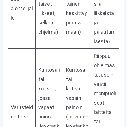
taiset
tainen,
sta
aloittelijal
liikkeet,
keskittyy
liikkeistä
le
selkeä
perusvoi
ja
ohjelma)
maan)
palautum
isesta)
Riippuu
ohjelmas
Kuntosali
Kuntosali
ta; usein
tai
tai
vaatii
kotisali,
kotisali
monipuoli
jossa
vapain
sesti
Varusteid
vapaat
painoin
laitteita
en tarve
painot
(tarvitaan
tai
(levytank
levytanko