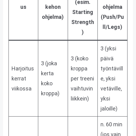
(esim.
us
kehon
ohjelma
Starting
ohjelma)
(Push/Pu
Strength
ll/Legs)
)
3 (yksi
3 (koko
päivä
3 (joka
Harjoitus
kroppa
työntävill
kerta
kerrat
per treeni
e, yksi
koko
viikossa
vaihtuvin
vetäville,
kroppa)
liikkein)
yksi
jaloille)
n. 60 min
(jos vain