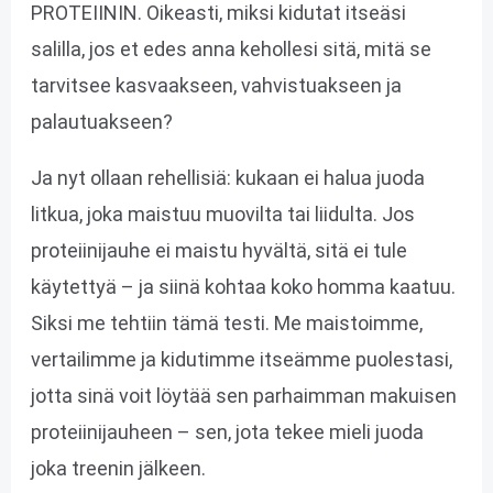
PROTEIININ. Oikeasti, miksi kidutat itseäsi
salilla, jos et edes anna kehollesi sitä, mitä se
tarvitsee kasvaakseen, vahvistuakseen ja
palautuakseen?
Ja nyt ollaan rehellisiä: kukaan ei halua juoda
litkua, joka maistuu muovilta tai liidulta. Jos
proteiinijauhe ei maistu hyvältä, sitä ei tule
käytettyä – ja siinä kohtaa koko homma kaatuu.
Siksi me tehtiin tämä testi. Me maistoimme,
vertailimme ja kidutimme itseämme puolestasi,
jotta sinä voit löytää sen parhaimman makuisen
proteiinijauheen – sen, jota tekee mieli juoda
joka treenin jälkeen.