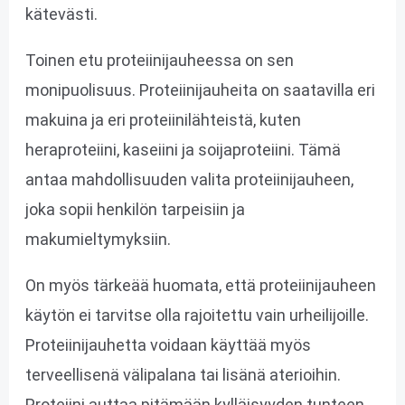
kätevästi.
Toinen etu proteiinijauheessa on sen
monipuolisuus. Proteiinijauheita on saatavilla eri
makuina ja eri proteiinilähteistä, kuten
heraproteiini, kaseiini ja soijaproteiini. Tämä
antaa mahdollisuuden valita proteiinijauheen,
joka sopii henkilön tarpeisiin ja
makumieltymyksiin.
On myös tärkeää huomata, että proteiinijauheen
käytön ei tarvitse olla rajoitettu vain urheilijoille.
Proteiinijauhetta voidaan käyttää myös
terveellisenä välipalana tai lisänä aterioihin.
Proteiini auttaa pitämään kylläisyyden tunteen