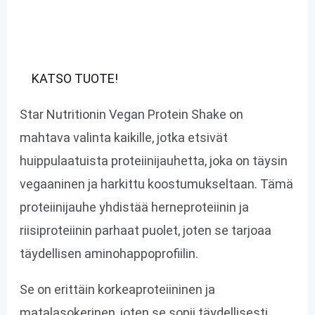
KATSO TUOTE!
Star Nutritionin Vegan Protein Shake on
mahtava valinta kaikille, jotka etsivät
huippulaatuista proteiinijauhetta, joka on täysin
vegaaninen ja harkittu koostumukseltaan. Tämä
proteiinijauhe yhdistää herneproteiinin ja
riisiproteiinin parhaat puolet, joten se tarjoaa
täydellisen aminohappoprofiilin.
Se on erittäin korkeaproteiininen ja
matalasokerinen, joten se sopii täydellisesti