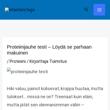
Siirry
Hae
sisältöön
Proteiinijauhe testi – Löydä se parhaan
makuinen
/
Proteiini
/ Kirjoittaja
Toimitus
Hiki valuu, painot kolisevat, kroppa huutaa, mutta
tulokset… missä ne on? Treenaat kuin eläin,
mutta jätät sen olennaisimman väliin –