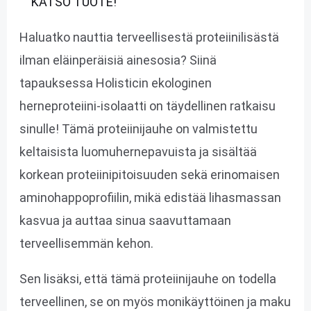
KATSO TUOTE!
Haluatko nauttia terveellisestä proteiinilisästä
ilman eläinperäisiä ainesosia? Siinä
tapauksessa Holisticin ekologinen
herneproteiini-isolaatti on täydellinen ratkaisu
sinulle! Tämä proteiinijauhe on valmistettu
keltaisista luomuhernepavuista ja sisältää
korkean proteiinipitoisuuden sekä erinomaisen
aminohappoprofiilin, mikä edistää lihasmassan
kasvua ja auttaa sinua saavuttamaan
terveellisemmän kehon.
Sen lisäksi, että tämä proteiinijauhe on todella
terveellinen, se on myös monikäyttöinen ja maku