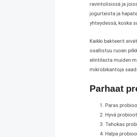
ravintolisissä ja jois
jogurteista ja hapat
yhteydessä, koska s
Kaikki bakteerit eivä
osallistuu ruoan pil
elintilasta muiden mi
mikrobikantoja saada
Parhaat pr
Paras probioo
Hyvä probioot
Tehokas prob
Halpa probioo