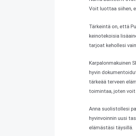
Voit luottaa siihen, 
Tärkeintä on, että P
keinotekoisia lisäain
tarjoat kehollesi vai
Karpalonmakuinen SB3 
hyvin dokumentoidut
tärkeää terveen eläm
toimintaa, joten voi
Anna suolistollesi p
hyvinvoinnin uusi tas
elämästäsi täysillä.