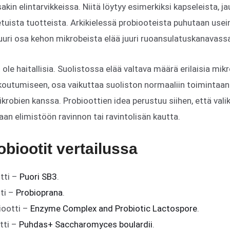
sakin elintarvikkeissa. Niitä löytyy esimerkiksi kapseleista, ja
etuista tuotteista. Arkikielessä probiooteista puhutaan usei
uuri osa kehon mikrobeista elää juuri ruoansulatuskanavass
t ole haitallisia. Suolistossa elää valtava määrä erilaisia mik
kkoutumiseen, osa vaikuttaa suoliston normaaliin toimintaan 
krobien kanssa. Probioottien idea perustuu siihen, että vali
an elimistöön ravinnon tai ravintolisän kautta.
obiootit vertailussa
tti –
Puori SB3
.
ti –
Probioprana
.
iootti –
Enzyme Complex and Probiotic Lactospore
.
tti –
Puhdas+ Saccharomyces boulardii
.