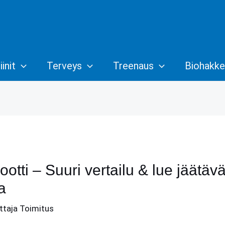
init
Terveys
Treenaus
Biohakke
otti – Suuri vertailu & lue jäätävä
a
ittaja
Toimitus