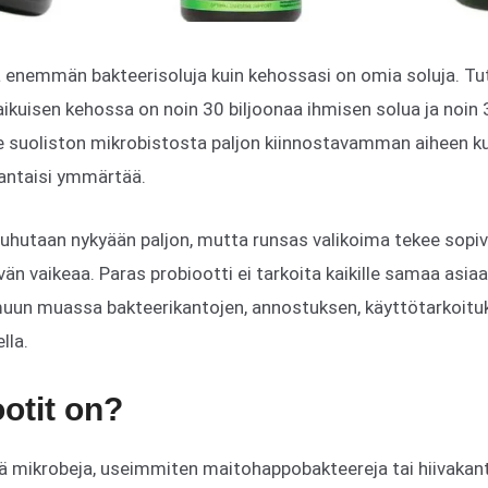
a enemmän bakteerisoluja kuin kehossasi on omia soluja. T
ikuisen kehossa on noin 30 biljoonaa ihmisen solua ja noin 
e suoliston mikrobistosta paljon kiinnostavamman aiheen ku
antaisi ymmärtää.
puhutaan nykyään paljon, mutta runsas valikoima tekee sopi
än vaikeaa. Paras probiootti ei tarkoita kaikille samaa asiaa,
muun muassa bakteerikantojen, annostuksen, käyttötarkoituk
lla.
ootit on?
iä mikrobeja, useimmiten maitohappobakteereja tai hiivakant