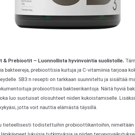
 & Prebiootit – Luonnollista hyvinvointia suolistolle.
Tämä
a bakteereja, prebioottisia kuituja ja C-vitamiinia tarjoaa k
veydelle. SB3:n resepti on tarkkaan suunniteltu ja sisältää 
kumentoituja probioottisia bakteerikantoja. Näitä hyviä ba
joka luo suotuisat olosuhteet niiden kukoistamiselle. Lisäksi
kyäsi, jotta voit nauttia elämästä täysillä.
tieteellisesti todistettuihin probioottikantoihin, nimeltää
läpikäyneet lukuisia tutkimuksia ja niiden terveysvaikutukse