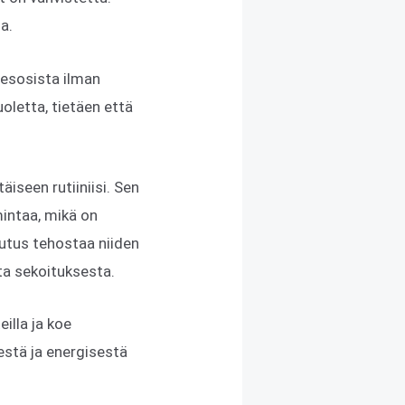
a.
nesosista ilman
uoletta, tietäen että
äiseen rutiiniisi. Sen
intaa, mikä on
kutus tehostaa niiden
ta sekoituksesta.
illa ja koe
eestä ja energisestä