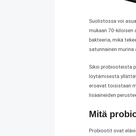
Suolistossa voi asu
mukaan 70-kiloisen a
bakteeria, mikä teke
satunnainen murina 
Siksi probiooteista 
löytämisestä yllättäv
eroavat toisistaan 
lisäaineiden perustee
Mitä probi
Probiootit ovat eläv