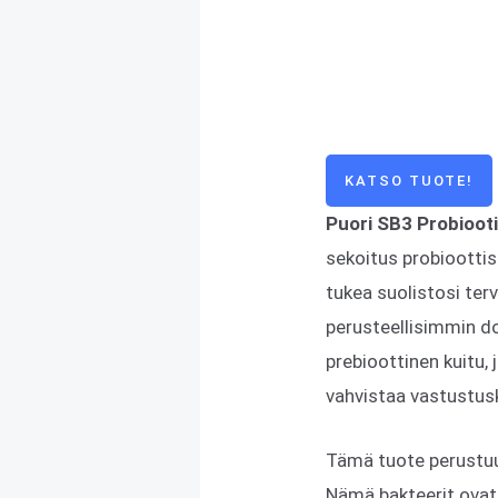
KATSO TUOTE!
Puori SB3 Probiootit
sekoitus probioottisi
tukea suolistosi ter
perusteellisimmin do
prebioottinen kuitu, 
vahvistaa vastustusky
Tämä tuote perustuu 
Nämä bakteerit ovat 