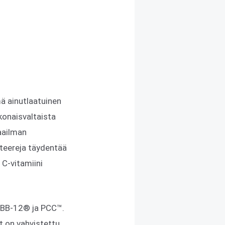
 ainutlaatuinen
okonaisvaltaista
maailman
kteereja täydentää
 C-vitamiini
n BB-12® ja PCC™.
t on vahvistettu.