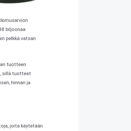
utkimusarvion
38 biljoonaa
in pelkkä vatsan
van tuotteen
 sillä tuotteet
sen, hinnan ja
oja, joita käytetään