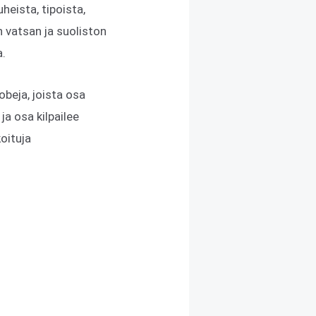
uheista, tipoista,
n vatsan ja suoliston
a.
robeja, joista osa
ja osa kilpailee
koituja