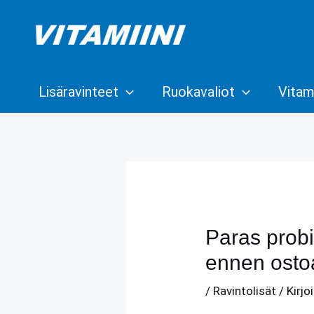
Siirry
sisältöön
Lisäravinteet
Ruokavaliot
Vitami
Paras probio
ennen osto
/
Ravintolisät
/ Kirjo