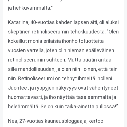
ja hehkuvammalta.”
Katariina, 40-vuotias kahden lapsen äiti, oli aluksi
skeptinen retinoliseerumin tehokkuudesta. ”Olen
kokeillut monia erilaisia ihonhoitotuotteita
vuosien varrella, joten olin hieman epäileväinen
retinoliseerumin suhteen. Mutta päätin antaa
sille mahdollisuuden, ja olen niin iloinen, että tein
niin. Retinoliseerumi on tehnyt ihmeitä iholleni.
Juonteet ja ryppyjen näkyvyys ovat vähentyneet
huomattavasti, ja iho näyttää tasaisemmalta ja
heleämmältä. Se on kuin taika-ainetta pullossa!”
Nea, 27-vuotias kauneusbloggaaja, kertoo