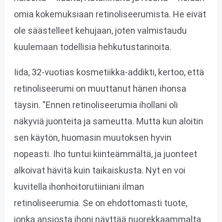
omia kokemuksiaan retinoliseerumista. He eivät
ole säästelleet kehujaan, joten valmistaudu
kuulemaan todellisia hehkutustarinoita.
Iida, 32-vuotias kosmetiikka-addikti, kertoo, että
retinoliseerumi on muuttanut hänen ihonsa
täysin. ”Ennen retinoliseerumia ihollani oli
näkyviä juonteita ja sameutta. Mutta kun aloitin
sen käytön, huomasin muutoksen hyvin
nopeasti. Iho tuntui kiinteämmältä, ja juonteet
alkoivat hävitä kuin taikaiskusta. Nyt en voi
kuvitella ihonhoitorutiiniani ilman
retinoliseerumia. Se on ehdottomasti tuote,
jonka ansiosta ihoni näyttää nuorekkaammalta