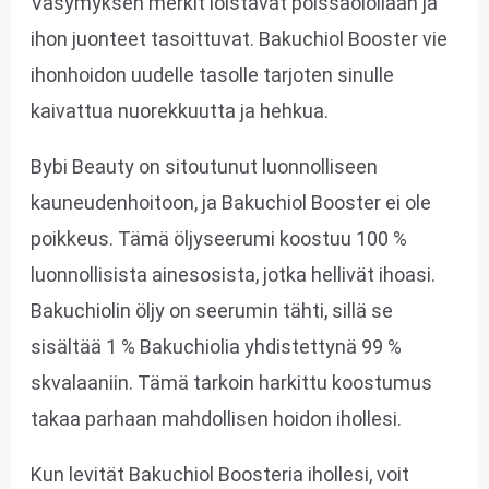
Väsymyksen merkit loistavat poissaolollaan ja
ihon juonteet tasoittuvat. Bakuchiol Booster vie
ihonhoidon uudelle tasolle tarjoten sinulle
kaivattua nuorekkuutta ja hehkua.
Bybi Beauty on sitoutunut luonnolliseen
kauneudenhoitoon, ja Bakuchiol Booster ei ole
poikkeus. Tämä öljyseerumi koostuu 100 %
luonnollisista ainesosista, jotka hellivät ihoasi.
Bakuchiolin öljy on seerumin tähti, sillä se
sisältää 1 % Bakuchiolia yhdistettynä 99 %
skvalaaniin. Tämä tarkoin harkittu koostumus
takaa parhaan mahdollisen hoidon ihollesi.
Kun levität Bakuchiol Boosteria ihollesi, voit