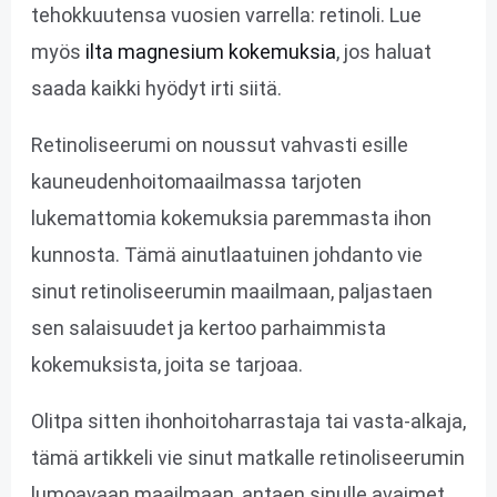
tehokkuutensa vuosien varrella: retinoli. Lue
myös
ilta magnesium kokemuksia
, jos haluat
saada kaikki hyödyt irti siitä.
Retinoliseerumi on noussut vahvasti esille
kauneudenhoitomaailmassa tarjoten
lukemattomia kokemuksia paremmasta ihon
kunnosta. Tämä ainutlaatuinen johdanto vie
sinut retinoliseerumin maailmaan, paljastaen
sen salaisuudet ja kertoo parhaimmista
kokemuksista, joita se tarjoaa.
Olitpa sitten ihonhoitoharrastaja tai vasta-alkaja,
tämä artikkeli vie sinut matkalle retinoliseerumin
lumoavaan maailmaan, antaen sinulle avaimet