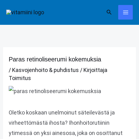
Siirry
Hae
sisältöön
Paras retinoliseerumi kokemuksia
/
Kasvojenhoito & puhdistus
/ Kirjoittaja
Toimitus
Oletko koskaan unelmoinut säteilevästä ja
virheettömästä ihosta? Ihonhoitorutiinin
ytimessä on yksi ainesosa, joka on osoittanut