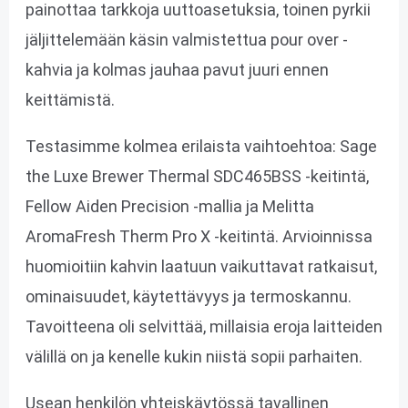
painottaa tarkkoja uuttoasetuksia, toinen pyrkii
jäljittelemään käsin valmistettua pour over -
kahvia ja kolmas jauhaa pavut juuri ennen
keittämistä.
Testasimme kolmea erilaista vaihtoehtoa: Sage
the Luxe Brewer Thermal SDC465BSS -keitintä,
Fellow Aiden Precision -mallia ja Melitta
AromaFresh Therm Pro X -keitintä. Arvioinnissa
huomioitiin kahvin laatuun vaikuttavat ratkaisut,
ominaisuudet, käytettävyys ja termoskannu.
Tavoitteena oli selvittää, millaisia eroja laitteiden
välillä on ja kenelle kukin niistä sopii parhaiten.
Usean henkilön yhteiskäytössä tavallinen