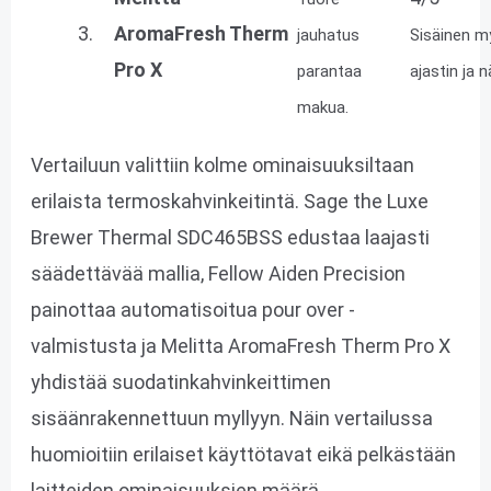
3.
AromaFresh Therm
jauhatus
Sisäinen my
Pro X
parantaa
ajastin ja n
makua.
Vertailuun valittiin kolme ominaisuuksiltaan
erilaista termoskahvinkeitintä. Sage the Luxe
Brewer Thermal SDC465BSS edustaa laajasti
säädettävää mallia, Fellow Aiden Precision
painottaa automatisoitua pour over -
valmistusta ja Melitta AromaFresh Therm Pro X
yhdistää suodatinkahvinkeittimen
sisäänrakennettuun myllyyn. Näin vertailussa
huomioitiin erilaiset käyttötavat eikä pelkästään
laitteiden ominaisuuksien määrä.