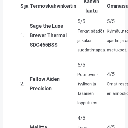
Kahvin
Sija
Termoskahvinkeitin
Ominais
laatu
5/5
5/5
Sage the Luxe
Tarkat säädöt
Kylmäuutto
1.
Brewer Thermal
ja kaksi
ajastin ja 
SDC465BSS
suodatintapaa.
asetukset.
5/5
4/5
Pour over -
Fellow Aiden
2.
tyylinen ja
Omat resept
Precision
tasainen
eri annosk
lopputulos.
4/5
Melitta
4/5
Tuore