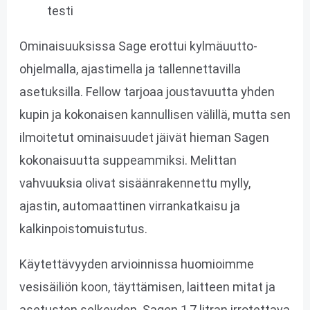
Ominaisuuksissa Sage erottui kylmäuutto-
ohjelmalla, ajastimella ja tallennettavilla
asetuksilla. Fellow tarjoaa joustavuutta yhden
kupin ja kokonaisen kannullisen välillä, mutta sen
ilmoitetut ominaisuudet jäivät hieman Sagen
kokonaisuutta suppeammiksi. Melittan
vahvuuksia olivat sisäänrakennettu mylly,
ajastin, automaattinen virrankatkaisu ja
kalkinpoistomuistutus.
Käytettävyyden arvioinnissa huomioimme
vesisäiliön koon, täyttämisen, laitteen mitat ja
asetusten selkeyden. Sagen 1,7 litran irrotettava