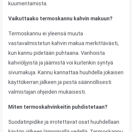
kuumentamista.
Vaikuttaako termoskannu kahvin makuun?
Termoskannu ei yleensä muuta
vastavalmistetun kahvin makua merkittävästi,
kun kannu pidetään puhtaana. Vanhoista
kahviöljyistä ja jäämistä voi kuitenkin syntyä
sivumakuja. Kannu kannattaa huuhdella jokaisen
käyttökerran jälkeen ja pestä säännöllisesti
valmistajan ohjeiden mukaisesti.
Miten termoskahvinkeitin puhdistetaan?
Suodatinpidike ja irrotettavat osat huuhdellaan
käytön jälkeen lämpimällä vedellä. Termoskannu