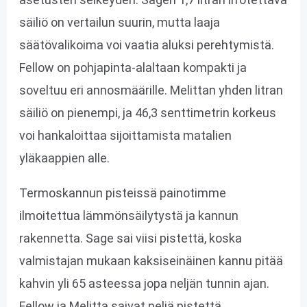
säiliö on vertailun suurin, mutta laaja
säätövalikoima voi vaatia aluksi perehtymistä.
Fellow on pohjapinta-alaltaan kompakti ja
soveltuu eri annosmäärille. Melittan yhden litran
säiliö on pienempi, ja 46,3 senttimetrin korkeus
voi hankaloittaa sijoittamista matalien
yläkaappien alle.
Termoskannun pisteissä painotimme
ilmoitettua lämmönsäilytystä ja kannun
rakennetta. Sage sai viisi pistettä, koska
valmistajan mukaan kaksiseinäinen kannu pitää
kahvin yli 65 asteessa jopa neljän tunnin ajan.
Fellow ja Melitta saivat neljä pistettä.