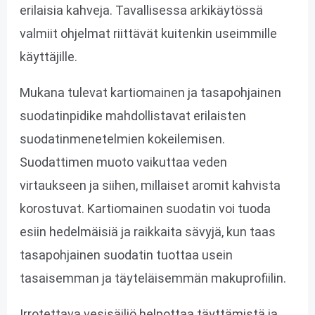
erilaisia kahveja. Tavallisessa arkikäytössä
valmiit ohjelmat riittävät kuitenkin useimmille
käyttäjille.
Mukana tulevat kartiomainen ja tasapohjainen
suodatinpidike mahdollistavat erilaisten
suodatinmenetelmien kokeilemisen.
Suodattimen muoto vaikuttaa veden
virtaukseen ja siihen, millaiset aromit kahvista
korostuvat. Kartiomainen suodatin voi tuoda
esiin hedelmäisiä ja raikkaita sävyjä, kun taas
tasapohjainen suodatin tuottaa usein
tasaisemman ja täyteläisemmän makuprofiilin.
Irrotettava vesisäiliö helpottaa täyttämistä ja