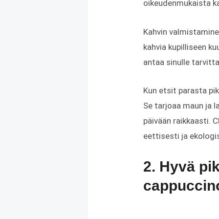
oikeudenmukaista kau
Kahvin valmistaminen
kahvia kupilliseen ku
antaa sinulle tarvit
Kun etsit parasta pi
Se tarjoaa maun ja l
päivään raikkaasti. C
eettisesti ja ekologi
2. Hyvä pi
cappuccin