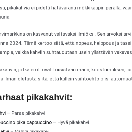
a, pikakahvia ei pidetä hätävarana mökkikaapin perällä, vaa
uuria.
vimarkkina on kasvanut valtavaksi ilmiöksi. Sen arvoksi arvio
uonna 2024. Tämä kertoo siitä, että nopeus, helppous ja tas
ampia, vaikka kahviin suhtaudutaan usein yllättävän vakavas
akahvia, jotka erottuvat toisistaan maun, koostumuksen, li
a ilman oletusta siitä, että kallein vaihtoehto olisi automaa
arhaat pikakahvit:
hvi
– Paras pikakahvi.
uccino pika cappuccino
– Hyvä pikakahvi.
kahvi
– Vahva pikakahvi.