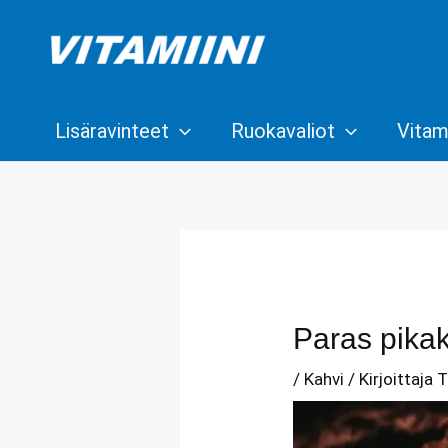
Siirry
sisältöön
Lisäravinteet
Ruokavaliot
Vitami
Paras pikak
/
Kahvi
/ Kirjoittaja
T