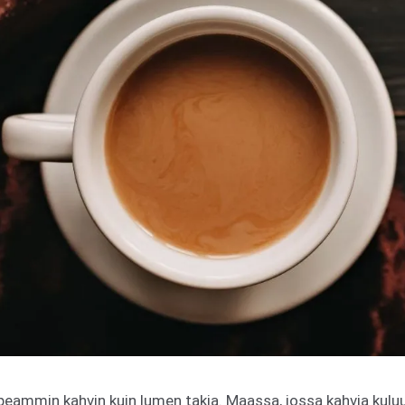
eammin kahvin kuin lumen takia. Maassa, jossa kahvia kuluu