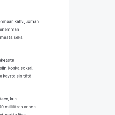
a pehmeän kahvijuoman
an enemmän
tumasta sekä
makeasta
in, koska sokeri,
 käyttäisin tätä
teen, kun
0 millilitran annos
i, mutta liian