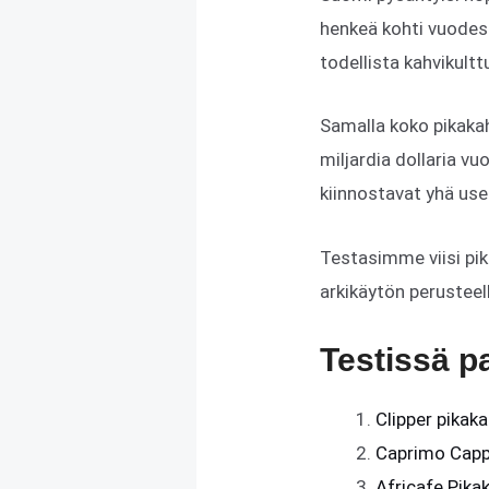
henkeä kohti vuodess
todellista kahvikultt
Samalla koko pikakah
miljardia dollaria v
kiinnostavat yhä use
Testasimme viisi pik
arkikäytön perusteell
Testissä p
Clipper pikaka
Caprimo Capp
Africafe Pika