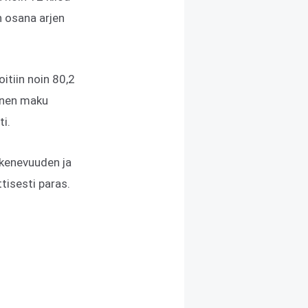
n osana arjen
itiin noin 80,2
ainen maku
ti.
ukenevuuden ja
ttisesti paras.