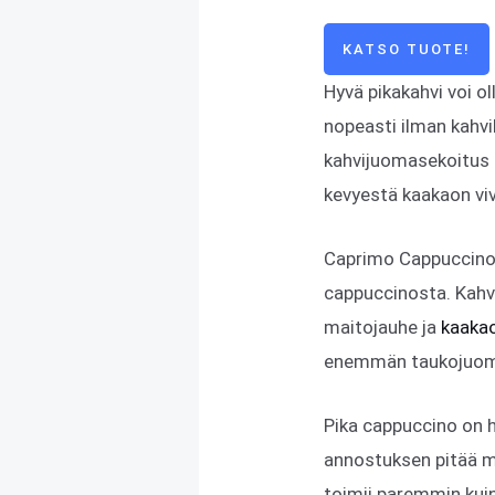
KATSO TUOTE!
Hyvä pikakahvi voi o
nopeasti ilman kah
kahvijuomasekoitus 
kevyestä kaakaon vi
Caprimo Cappuccino 
cappuccinosta. Kahvi
maitojauhe ja
kaaka
enemmän taukojuoma
Pika cappuccino on h
annostuksen pitää ma
toimii paremmin kuin 