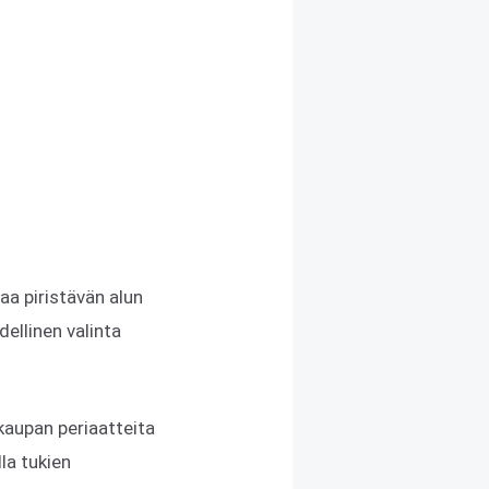
aa piristävän alun
ellinen valinta
 kaupan periaatteita
la tukien