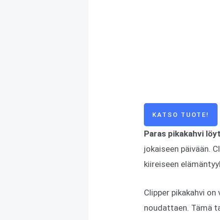
KATSO TUOTE!
Paras pikakahvi löy
jokaiseen päivään. C
kiireiseen elämäntyyl
Clipper pikakahvi on 
noudattaen. Tämä tark