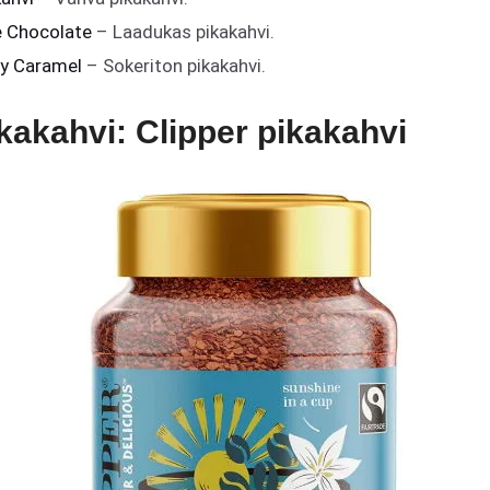
le Chocolate
– Laadukas pikakahvi.
my Caramel
– Sokeriton pikakahvi.
ikakahvi: Clipper pikakahvi