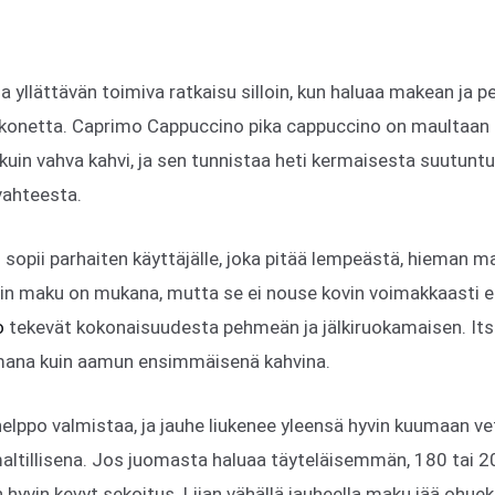
lla yllättävän toimiva ratkaisu silloin, kun haluaa makean j
vikonetta. Caprimo Cappuccino pika cappuccino on maulta
kuin vahva kahvi, ja sen tunnistaa heti kermaisesta suutun
vahteesta.
sopii parhaiten käyttäjälle, joka pitää lempeästä, hieman 
n maku on mukana, mutta se ei nouse kovin voimakkaasti esi
o
tekevät kokonaisuudesta pehmeän ja jälkiruokamaisen. Itse
na kuin aamun ensimmäisenä kahvina.
elppo valmistaa, ja jauhe liukenee yleensä hyvin kuumaan ve
ltillisena. Jos juomasta haluaa täyteläisemmän, 180 tai 20
hyvin kevyt sekoitus. Liian vähällä jauheella maku jää ohueks