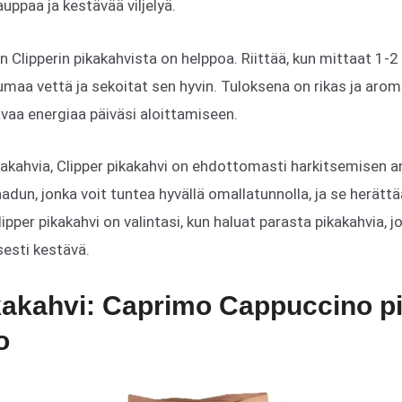
ppaa ja kestävää viljelyä.
 Clipperin pikakahvista on helppoa. Riittää, kun mittaat 1-2 
umaa vettä ja sekoitat sen hyvin. Tuloksena on rikas ja aromi
tavaa energiaa päiväsi aloittamiseen.
kakahvia, Clipper pikakahvi on ehdottomasti harkitsemisen a
aadun, jonka voit tuntea hyvällä omallatunnolla, ja se herätt
lipper pikakahvi on valintasi, kun haluat parasta pikakahvia,
sesti kestävä.
kakahvi: Caprimo Cappuccino p
o