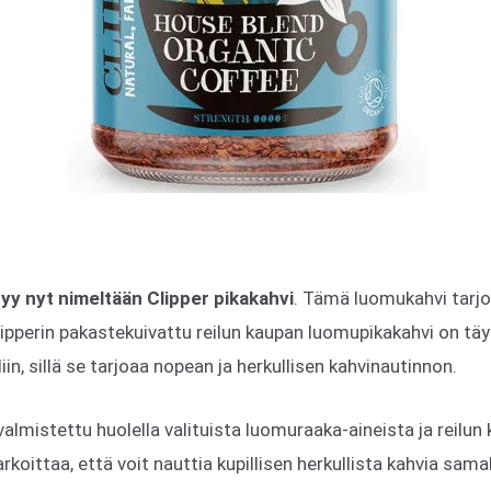
tyy nyt nimeltään Clipper pikakahvi
. Tämä luomukahvi tarjo
lipperin pakastekuivattu reilun kaupan luomupikakahvi on täyd
iin, sillä se tarjoaa nopean ja herkullisen kahvinautinnon.
valmistettu huolella valituista luomuraaka-aineista ja reilun
oittaa, että voit nauttia kupillisen herkullista kahvia samal