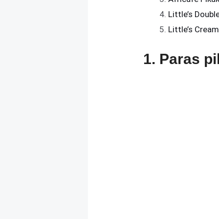
Little’s Doub
Little’s Crea
1. Paras p