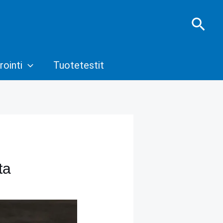
Hae
rointi
Tuotetestit
ta