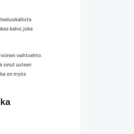
teelusikallista
kas kahvi, joka
rvoinen vaihtoehto.
ää sinut uuteen
 joka on myös
ika