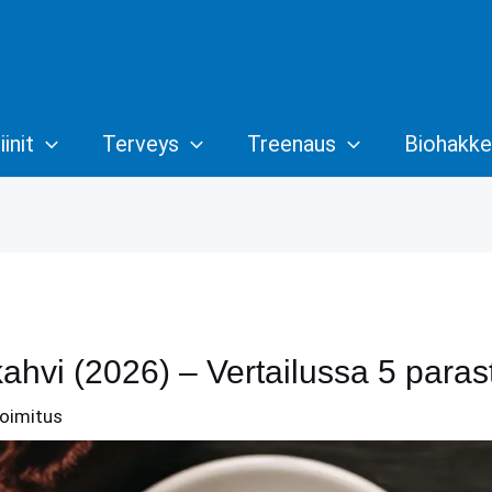
init
Terveys
Treenaus
Biohakke
ahvi (2026) – Vertailussa 5 paras
oimitus