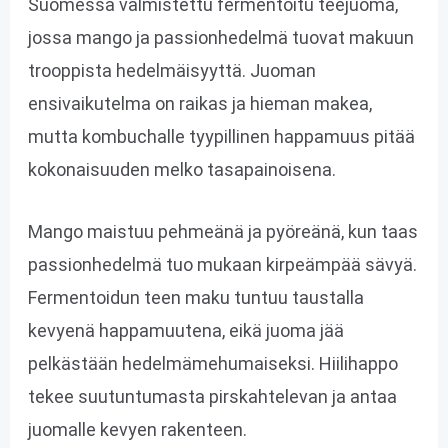
Suomessa valmistettu fermentoitu teejuoma,
jossa mango ja passionhedelmä tuovat makuun
trooppista hedelmäisyyttä. Juoman
ensivaikutelma on raikas ja hieman makea,
mutta kombuchalle tyypillinen happamuus pitää
kokonaisuuden melko tasapainoisena.
Mango maistuu pehmeänä ja pyöreänä, kun taas
passionhedelmä tuo mukaan kirpeämpää sävyä.
Fermentoidun teen maku tuntuu taustalla
kevyenä happamuutena, eikä juoma jää
pelkästään hedelmämehumaiseksi. Hiilihappo
tekee suutuntumasta pirskahtelevan ja antaa
juomalle kevyen rakenteen.