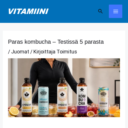
Siirry
Hae
sisältöön
Paras kombucha – Testissä 5 parasta
/
Juomat
/ Kirjoittaja
Toimitus