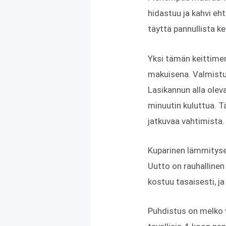
hidastuu ja kahvi eh
täyttä pannullista ker
Yksi tämän keittimen
makuisena. Valmistus
Lasikannun alla ole
minuutin kuluttua. 
jatkuvaa vahtimista.
Kuparinen lämmitysele
Uutto on rauhallinen 
kostuu tasaisesti, j
Puhdistus on melko v