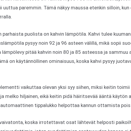
tii uuttua paremmin. Tämä näkyy maussa etenkin silloin, kun 
ralla.
 parhaista puolista on kahvin lämpötila. Kahvi tulee kuuman
lämpötila pysyy noin 92 ja 96 asteen välillä, mikä sopii suod
va lämpölevy pitää kahvin noin 80 ja 85 asteessa ja sammuu
Tämä on käytännöllinen ominaisuus, koska kahvi pysyy juota
mentti vaikuttaa olevan yksi syy siihen, miksi keitin toimii 
ja melko hiljainen, eikä keitin pidä häiritsevää ääntä käytön 
a automaattinen tippalukko helpottaa kannun ottamista pois
aivatonta, koska irrotettavat osat lähtevät helposti paikoil