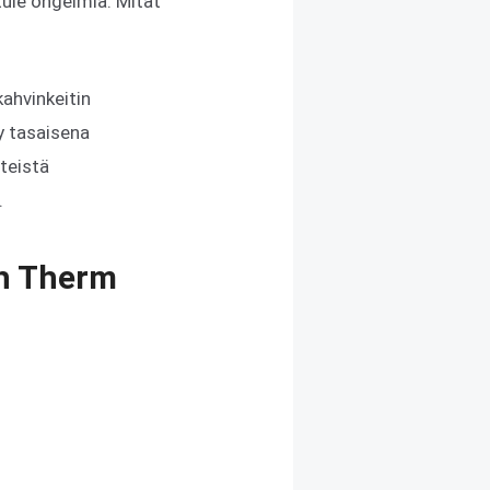
tule ongelmia. Mitat
ahvinkeitin
y tasaisena
nteistä
.
sh Therm