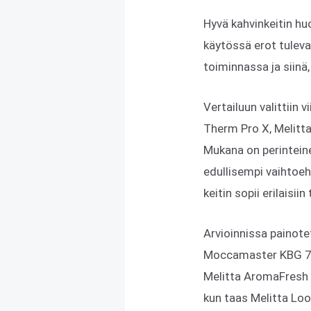
Hyvä kahvinkeitin hu
käytössä erot tuleva
toiminnassa ja siinä
Vertailuun valittiin
Therm Pro X, Melitta
Mukana on perinteinen
edullisempi vaihtoeh
keitin sopii erilaisiin 
Arvioinnissa painote
Moccamaster KBG 741
Melitta AromaFresh T
kun taas Melitta Loo