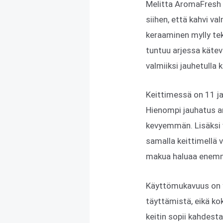
Melitta AromaFresh T
siihen, että kahvi v
keraaminen mylly tek
tuntuu arjessa kätev
valmiiksi jauhetulla 
Keittimessä on 11 j
Hienompi jauhatus a
kevyemmän. Lisäksi v
samalla keittimellä
makua haluaa enem
Käyttömukavuus on yk
täyttämistä, eikä kok
keitin sopii kahdest