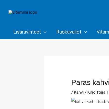
Siirry
sisältöön
Lisäravinteet
Ruokavaliot
Vitami
Paras kahvi
/
Kahvi
/ Kirjoittaja
T