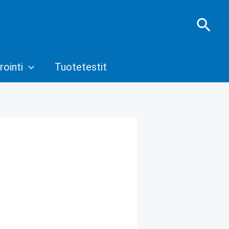
Hae
rointi
Tuotetestit