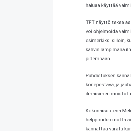
haluaa käyttää valmi
TFT näyttö tekee ase
voi ohjelmoida valmi
esimerkiksi silloin, 
kahvin lämpimänä il
pidempään.
Puhdistuksen kannalt
konepestävä, ja jauh
ilmaisimen muistutus
Kokonaisuutena Meli
helppouden mutta ar
kannattaa varata kun