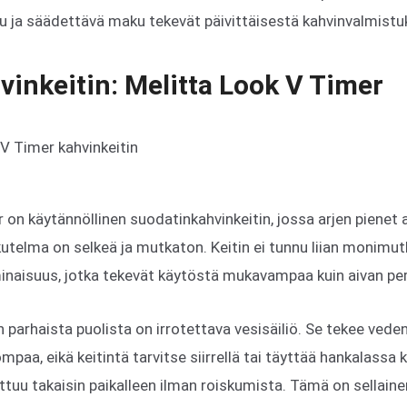
u ja säädettävä maku tekevät päivittäisestä kahvinvalmistu
vinkeitin: Melitta Look V Timer
 on käytännöllinen suodatinkahvinkeitin, jossa arjen pienet 
kutelma on selkeä ja mutkaton. Keitin ei tunnu liian monimut
inaisuus, jotka tekevät käytöstä mukavampaa kuin aivan pe
 parhaista puolista on irrotettava vesisäiliö. Se tekee vede
paa, eikä keitintä tarvitse siirrellä tai täyttää hankalassa 
settuu takaisin paikalleen ilman roiskumista. Tämä on sellain