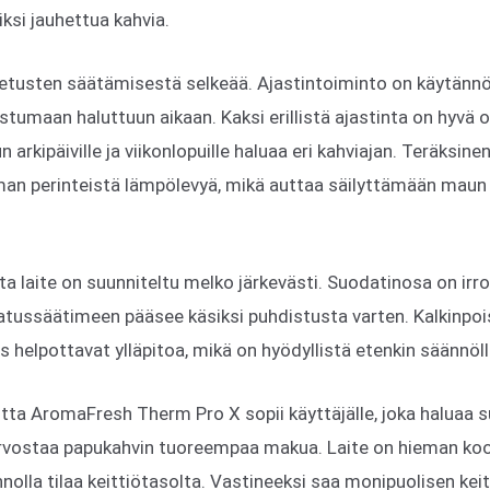
iksi jauhettua kahvia.
tusten säätämisestä selkeää. Ajastintoiminto on käytännölli
stumaan haluttuun aikaan. Kaksi erillistä ajastinta on hyvä
kun arkipäiville ja viikonlopuille haluaa eri kahviajan. Teräksi
man perinteistä lämpölevyä, mikä auttaa säilyttämään mau
a laite on suunniteltu melko järkevästi. Suodatinosa on irro
atussäätimeen pääsee käsiksi puhdistusta varten. Kalkinpois
 helpottavat ylläpitoa, mikä on hyödyllistä etenkin säännöl
tta AromaFresh Therm Pro X sopii käyttäjälle, joka haluaa 
vostaa papukahvin tuoreempaa makua. Laite on hieman kook
nolla tilaa keittiötasolta. Vastineeksi saa monipuolisen keit