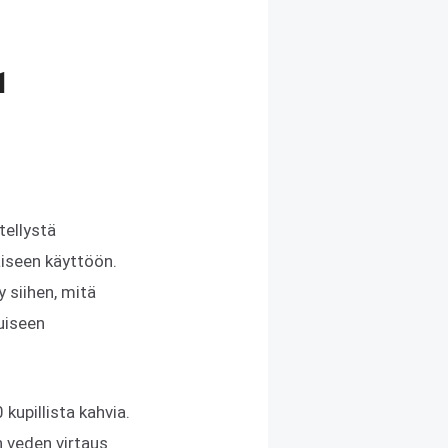
1
tellystä
aiseen käyttöön.
 siihen, mitä
uiseen
kupillista kahvia.
n veden virtaus