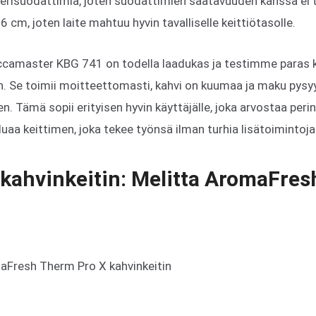
perisuodattimia, joten suodattimien saatavuuden kanssa ei 
6 cm, joten laite mahtuu hyvin tavalliselle keittiötasolle.
amaster KBG 741 on todella laadukas ja testimme paras k
n. Se toimii moitteettomasti, kahvi on kuumaa ja maku pysy
n. Tämä sopii erityisen hyvin käyttäjälle, joka arvostaa peri
luaa keittimen, joka tekee työnsä ilman turhia lisätoimintoja
 kahvinkeitin: Melitta AromaFre