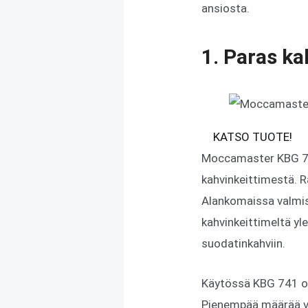
ansiosta.
1. Paras k
KATSO TUOTE!
Moccamaster KBG 741
kahvinkeittimestä. R
Alankomaissa valmist
kahvinkeittimeltä y
suodatinkahviin.
Käytössä KBG 741 on s
Pienempää määrää var