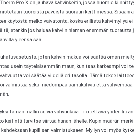
herm Pro X on jauhava kahvinkeitin, jossa huomio kiinnitty
almistetaan tuoreista pavuista suoraan keittimessä. Sisäänr
ee käytöstä melko vaivatonta, koska erillistä kahvimyllyä ei
ältä, etenkin jos haluaa kahviin hieman enemmän tuoreutta 
kahvilla yleensä saa.
auhatusasetusta, joten kahvin makua voi säätää oman mie
ntaa usein täyteläisemmän maun, kun taas karkeampi voi t
ahvuutta voi säätää viidellä eri tasolla. Tämä tekee laittee
 voi valmistaa sekä miedompaa aamukahvia että vahvempaa ka
män.
si tämän mallin selviä vahvuuksia. Irrotettava yhden litran 
o keitintä tarvitse siirtää hanan lähelle. Kupin määrän merki
a kahdeksaan kupillisen valmistukseen. Myllyn voi myös kytke