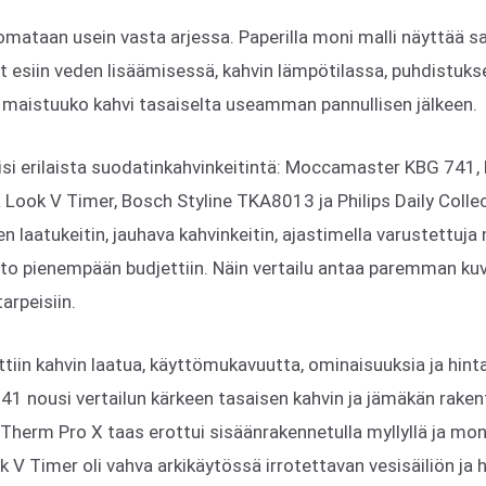
omataan usein vasta arjessa. Paperilla moni malli näyttää 
t esiin veden lisäämisessä, kahvin lämpötilassa, puhdistuks
, maistuuko kahvi tasaiselta useamman pannullisen jälkeen.
 viisi erilaista suodatinkahvinkeitintä: Moccamaster KBG 741
 Look V Timer, Bosch Styline TKA8013 ja Philips Daily Coll
 laatukeitin, jauhava kahvinkeitin, ajastimella varustettuja
to pienempään budjettiin. Näin vertailu antaa paremman kuva
tarpeisiin.
ttiin kahvin laatua, käyttömukavuutta, ominaisuuksia ja hint
 nousi vertailun kärkeen tasaisen kahvin ja jämäkän raken
herm Pro X taas erottui sisäänrakennetulla myllyllä ja monip
k V Timer oli vahva arkikäytössä irrotettavan vesisäiliön ja