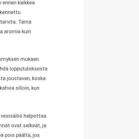
y ennen kaikkea
akennettu
 tarvita. Tämä
ja aromia kuin
ltymyksen mukaan.
ehdä lopputuloksesta
sta joustavan, koska
hvia silloin, kun
vesisäiliö helpottaa
nnät ovat selkeät, ja
ä pois päältä, jos