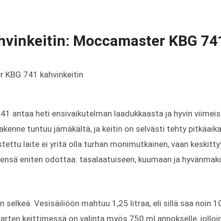
ahvinkeitin: Moccamaster KBG 74
 antaa heti ensivaikutelman laadukkaasta ja hyvin viimeis
akenne tuntuu jämäkältä, ja keitin on selvästi tehty pitkäaik
ettu laite ei yritä olla turhan monimutkainen, vaan keskittyy
leensä eniten odottaa: tasalaatuiseen, kuumaan ja hyvänmak
elkeä. Vesisäiliöön mahtuu 1,25 litraa, eli sillä saa noin 10 
ten keittimessä on valinta myös 750 ml annokselle, jolloi