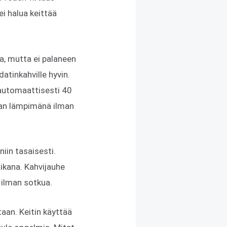
ei halua keittää
a, mutta ei palaneen
atinkahville hyvin.
 automaattisesti 40
van lämpimänä ilman
niin tasaisesti.
aikana. Kahvijauhe
 ilman sotkua.
taan. Keitin käyttää