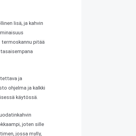
nen lisä, ja kahvin
 ominaisuus
nen termoskannu pitää
n tasaisempana
tettava ja
to ohjelma ja kalkki
lisessä käytössä.
suodatinkahvin
kaampi, joten sille
timen, jossa mylly,