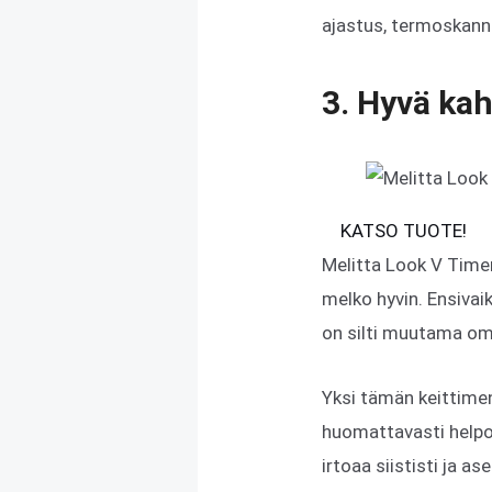
ajastus, termoskann
3. Hyvä kah
KATSO TUOTE!
Melitta Look V Timer
melko hyvin. Ensivai
on silti muutama om
Yksi tämän keittimen
huomattavasti helpom
irtoaa siististi ja a