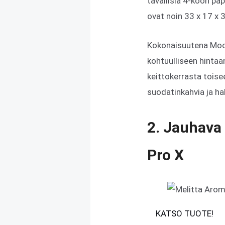
tavallisia 4-koon pa
ovat noin 33 x 17 x 3
Kokonaisuutena Mocc
kohtuulliseen hintaa
keittokerrasta toisee
suodatinkahvia ja ha
2. Jauhava
Pro X
KATSO TUOTE!