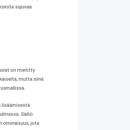
ksesta sujuvaa.
asiat on mietitty
kaiselta, mutta siinä
rusmallissa.
n lisäämisestä
kulmassa. Säiliö
en ominaisuus, jota