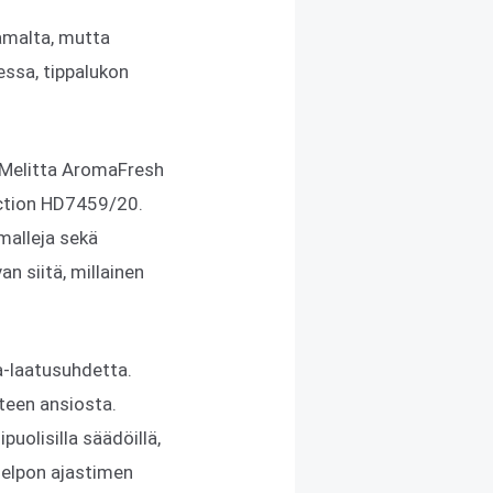
samalta, mutta
essa, tippalukon
, Melitta AromaFresh
ection HD7459/20.
 malleja sekä
n siitä, millainen
a-laatusuhdetta.
teen ansiosta.
uolisilla säädöillä,
 helpon ajastimen