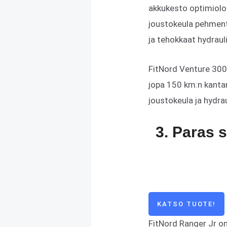
akkukesto optimiolo
joustokeula pehmentä
ja tehokkaat hydrauli
FitNord Venture 300 
jopa 150 km:n kanta
joustokeula ja hydrau
3. Paras 
KATSO TUOTE!
FitNord Ranger Jr on