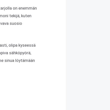
 tarjolla on enemmän
oni tekijä, kuten
svava suosio
masti, olipa kyseessä
sopiva sähköpyörä,
me sinua löytämään