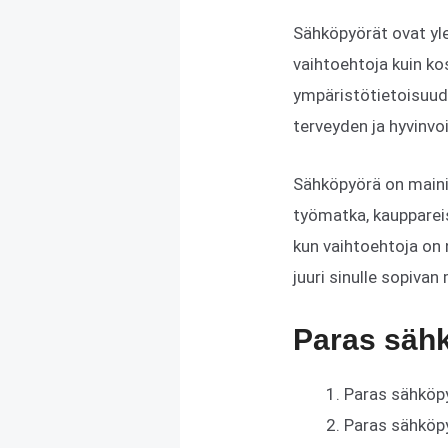
Sähköpyörät ovat yl
vaihtoehtoja kuin ko
ympäristötietoisuude
terveyden ja hyvinvo
Sähköpyörä on mainio 
työmatka, kauppareis
kun vaihtoehtoja on
juuri sinulle sopivan 
Paras sähk
Paras sähköp
Paras sähköp