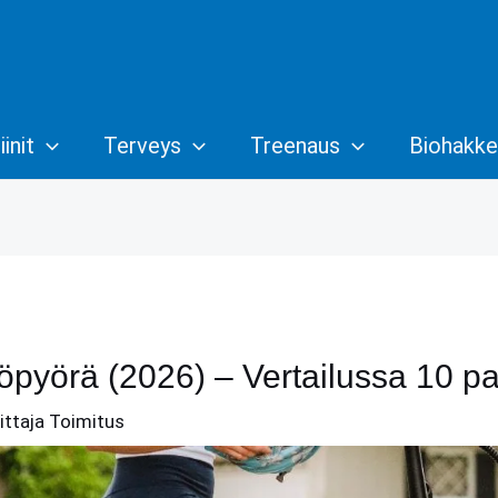
init
Terveys
Treenaus
Biohakke
pyörä (2026) – Vertailussa 10 pa
oittaja
Toimitus