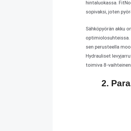
hintaluokassa. FitN
sopivaksi, joten pyö
Sähköpyörän akku on 
optimiolosuhteissa.
sen perusteella moott
Hydrauliset levyjarr
toimiva 8-vaihteinen 
2. Par