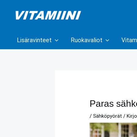
Siirry
sisältöön
Lisäravinteet
Ruokavaliot
Vitami
Paras sähkö
/
Sähköpyörät
/ Kirj