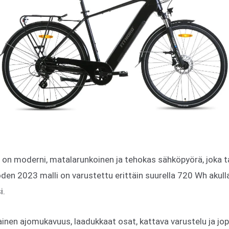
on moderni, matalarunkoinen ja tehokas sähköpyörä, joka ta
n 2023 malli on varustettu erittäin suurella 720 Wh akulla
i.
inen ajomukavuus, laadukkaat osat, kattava varustelu ja jo