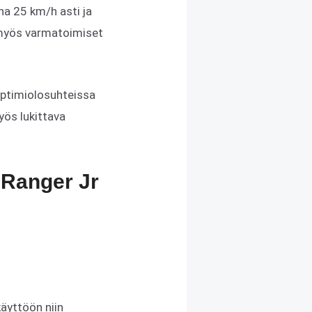
a 25 km/h asti ja
n myös varmatoimiset
 optimiolosuhteissa
ös lukittava
 Ranger Jr
äyttöön niin