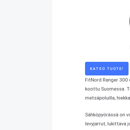
KATSO TUOTE!
FitNord Ranger 300 
koottu Suomessa. Tä
metsäpoluilla, hiekka
Sähköpyörässä on vo
levyjarrut, lukittav