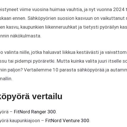
eistyneet viime vuosina huimaa vauhtia, ja nyt vuonna 2024
skaan ennen. Sähköpyörien suosion kasvuun on vaikuttanut m
n kasvu, kaupunkien liikenneruuhkat ja tietysti pyöräilyn ka
innin näkökulmasta.
valinta niille, jotka haluavat liikkua kestävästi ja vaivatto
su tai pidempi pyöräretki. Mutta kuinka valita juuri itselle 
 niin paljon? Vertailemme 10 parasta sähköpyörää ja autam
mallin.
öpyörä vertailu
yörä –
FitNord Ranger 300
.
yörä kaupunkiajoon –
FitNord Venture 300
.