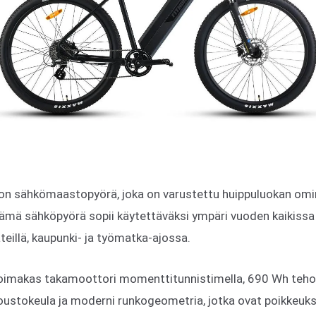
on sähkömaastopyörä, joka on varustettu huippuluokan omin
mä sähköpyörä sopii käytettäväksi ympäri vuoden kaikissa 
teillä, kaupunki- ja työmatka-ajossa.
imakas takamoottori momenttitunnistimella, 690 Wh tehoa
a joustokeula ja moderni runkogeometria, jotka ovat poikkeuks