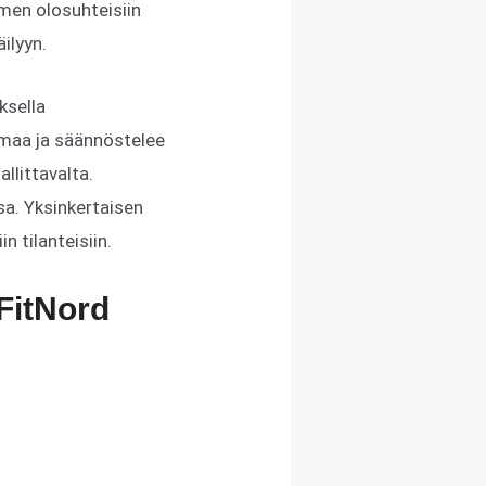
men olosuhteisiin
ilyyn.
ksella
imaa ja säännöstelee
llittavalta.
sa. Yksinkertaisen
n tilanteisiin.
FitNord