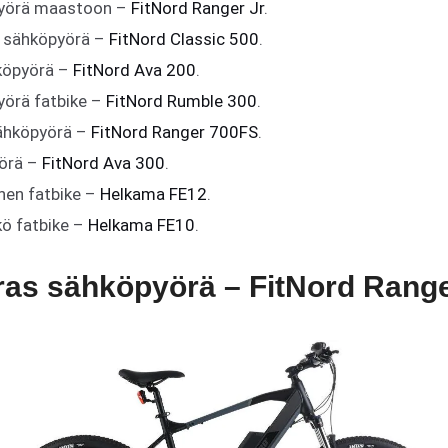
yörä maastoon –
FitNord Ranger Jr
.
n sähköpyörä –
FitNord Classic 500
.
hköpyörä –
FitNord Ava 200
.
yörä fatbike –
FitNord Rumble 300
.
ähköpyörä –
FitNord Ranger 700FS
.
örä –
FitNord Ava 300
.
nen fatbike –
Helkama FE12
.
kö fatbike –
Helkama FE10
.
ras sähköpyörä – FitNord Rang