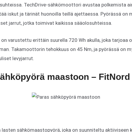
suhteissa. TechDrive-sähkömoottori avustaa polkemista ain
ä iskut ja tärinät huonoilla teillä ajettaessa. Pyörässä o
set jarrut, jotka toimivat kaikissa sääolosuhteissa.
on varustettu erittäin suurella 720 Wh akulla, joka tarjoaa
man. Takamoottorin tehokkuus on 45 Nm, ja pyörässä on my
liset levyjarrut.
sähköpyörä maastoon – FitNord
 lasten sähkömaastopyörä, joka on suunniteltu aktiiviseen k