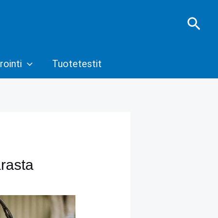
Hae
rointi
Tuotetestit
rasta