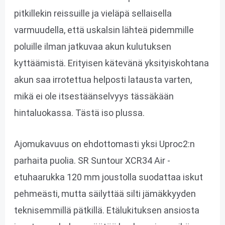
pitkillekin reissuille ja vieläpä sellaisella
varmuudella, että uskalsin lähteä pidemmille
poluille ilman jatkuvaa akun kulutuksen
kyttäämistä. Erityisen kätevänä yksityiskohtana
akun saa irrotettua helposti latausta varten,
mikä ei ole itsestäänselvyys tässäkään
hintaluokassa. Tästä iso plussa.
Ajomukavuus on ehdottomasti yksi Uproc2:n
parhaita puolia. SR Suntour XCR34 Air -
etuhaarukka 120 mm joustolla suodattaa iskut
pehmeästi, mutta säilyttää silti jämäkkyyden
teknisemmillä pätkillä. Etälukituksen ansiosta