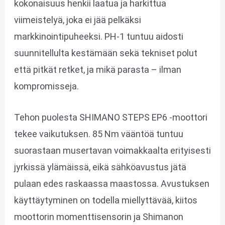
kokonaisuus henkii laatua ja harkittua
viimeistelyä, joka ei jää pelkäksi
markkinointipuheeksi. PH-1 tuntuu aidosti
suunnitellulta kestämään sekä tekniset polut
että pitkät retket, ja mikä parasta – ilman
kompromisseja.
Tehon puolesta SHIMANO STEPS EP6 -moottori
tekee vaikutuksen. 85 Nm vääntöä tuntuu
suorastaan musertavan voimakkaalta erityisesti
jyrkissä ylämäissä, eikä sähköavustus jätä
pulaan edes raskaassa maastossa. Avustuksen
käyttäytyminen on todella miellyttävää, kiitos
moottorin momenttisensorin ja Shimanon