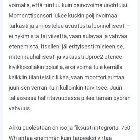
voimalla, että tuntuu kuin painovoima unohtuisi.
Momenttisensori lukee kuskin poljinvoimaa
tarkasti ja annostelee avustusta luonnollisesti –
ei nykimistä tai viivettä, vaan sulavaa ja vahvaa
etenemistä. Itselleni jäi erityisesti mieleen se,
miten rauhallisesti ja vakaasti Uproc2 etenee
kivikkoisillakin poluilla, eikä voima tule kerralla
kaikkiin tilanteisiin liikaa, vaan moottori auttaa
juuri sen verran kuin kulloinkin tarvitsee. Juuri
tällaisessa hallittavuudessa piilee tämän pyörän
vahvuus.
Akku puolestaan on iso ja fiksusti integroitu. 750
Wh antaa enemmän kuin tarpeeksi virtaa