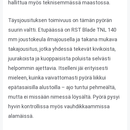
hallittua myös teknisemmässä maastossa.
Täysjousituksen toimivuus on tämän pyörän
suurin valtti. Etupäässä on RST Blade TNL 140
mm joustokeula ilmajousella ja takana mukava
takajousitus, jotka yhdessä tekevät kivikoista,
juurakoista ja kuoppaisista poluista selvästi
helpommin ajettavia. Itselleni jäi erityisesti
mieleen, kuinka vaivattomasti pyörä liikkui
epätasaisilla alustoilla – ajo tuntui pehmeältä,
mutta ei missään nimessä löysältä. Pyörä pysyi
hyvin kontrollissa myös vauhdikkaammissa
alamäissä.