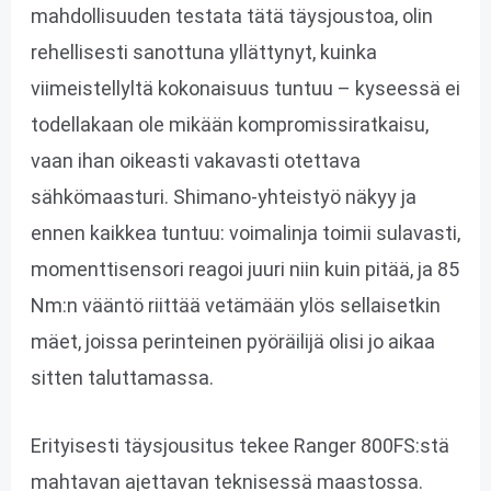
mahdollisuuden testata tätä täysjoustoa, olin
rehellisesti sanottuna yllättynyt, kuinka
viimeistellyltä kokonaisuus tuntuu – kyseessä ei
todellakaan ole mikään kompromissiratkaisu,
vaan ihan oikeasti vakavasti otettava
sähkömaasturi. Shimano-yhteistyö näkyy ja
ennen kaikkea tuntuu: voimalinja toimii sulavasti,
momenttisensori reagoi juuri niin kuin pitää, ja 85
Nm:n vääntö riittää vetämään ylös sellaisetkin
mäet, joissa perinteinen pyöräilijä olisi jo aikaa
sitten taluttamassa.
Erityisesti täysjousitus tekee Ranger 800FS:stä
mahtavan ajettavan teknisessä maastossa.