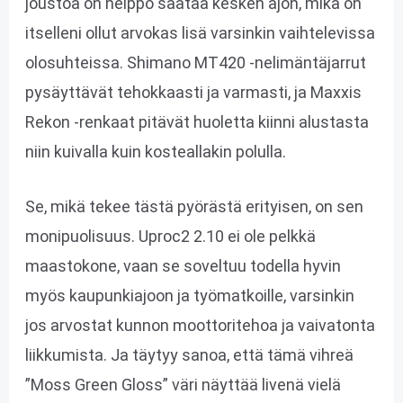
joustoa on helppo säätää kesken ajon, mikä on
itselleni ollut arvokas lisä varsinkin vaihtelevissa
olosuhteissa. Shimano MT420 -nelimäntäjarrut
pysäyttävät tehokkaasti ja varmasti, ja Maxxis
Rekon -renkaat pitävät huoletta kiinni alustasta
niin kuivalla kuin kosteallakin polulla.
Se, mikä tekee tästä pyörästä erityisen, on sen
monipuolisuus. Uproc2 2.10 ei ole pelkkä
maastokone, vaan se soveltuu todella hyvin
myös kaupunkiajoon ja työmatkoille, varsinkin
jos arvostat kunnon moottoritehoa ja vaivatonta
liikkumista. Ja täytyy sanoa, että tämä vihreä
”Moss Green Gloss” väri näyttää livenä vielä