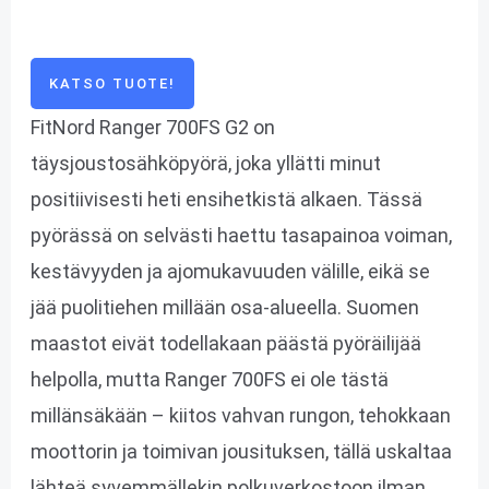
KATSO TUOTE!
FitNord Ranger 700FS G2 on
täysjoustosähköpyörä, joka yllätti minut
positiivisesti heti ensihetkistä alkaen. Tässä
pyörässä on selvästi haettu tasapainoa voiman,
kestävyyden ja ajomukavuuden välille, eikä se
jää puolitiehen millään osa-alueella. Suomen
maastot eivät todellakaan päästä pyöräilijää
helpolla, mutta Ranger 700FS ei ole tästä
millänsäkään – kiitos vahvan rungon, tehokkaan
moottorin ja toimivan jousituksen, tällä uskaltaa
lähteä syvemmällekin polkuverkostoon ilman