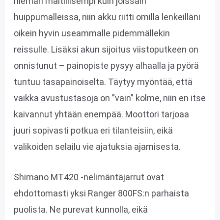
hieman maltillisempi kuin joissain
huippumalleissa, niin akku riitti omilla lenkeilläni
oikein hyvin useammalle pidemmällekin
reissulle. Lisäksi akun sijoitus viistoputkeen on
onnistunut – painopiste pysyy alhaalla ja pyörä
tuntuu tasapainoiselta. Täytyy myöntää, että
vaikka avustustasoja on ”vain” kolme, niin en itse
kaivannut yhtään enempää. Moottori tarjoaa
juuri sopivasti potkua eri tilanteisiin, eikä
valikoiden selailu vie ajatuksia ajamisesta.
Shimano MT420 -nelimäntäjarrut ovat
ehdottomasti yksi Ranger 800FS:n parhaista
puolista. Ne purevat kunnolla, eikä