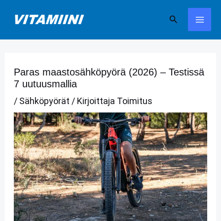
Siirry
Hae
sisältöön
Paras maastosähköpyörä (2026) – Testissä
7 uutuusmallia
/
Sähköpyörät
/ Kirjoittaja
Toimitus