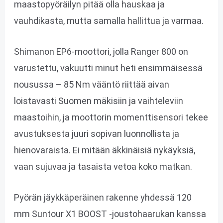
maastopyöräilyn pitää olla hauskaa ja
vauhdikasta, mutta samalla hallittua ja varmaa.
Shimanon EP6-moottori, jolla Ranger 800 on
varustettu, vakuutti minut heti ensimmäisessä
nousussa – 85 Nm vääntö riittää aivan
loistavasti Suomen mäkisiin ja vaihteleviin
maastoihin, ja moottorin momenttisensori tekee
avustuksesta juuri sopivan luonnollista ja
hienovaraista. Ei mitään äkkinäisiä nykäyksiä,
vaan sujuvaa ja tasaista vetoa koko matkan.
Pyörän jäykkäperäinen rakenne yhdessä 120
mm Suntour X1 BOOST -joustohaarukan kanssa