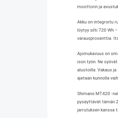
moottorin ja avustu
Akku on integroitu 
löytyy silti 720 Wh – 
varausprosenttia. Its
Ajomukavuus on omaa
ison työn. Ne syövät
alustoilla. Vakaus ja
ajetaan kunnolla vai
Shimano MT420 -nelim
pysäyttävät tämän 27-
jarrutuksen kanssa t