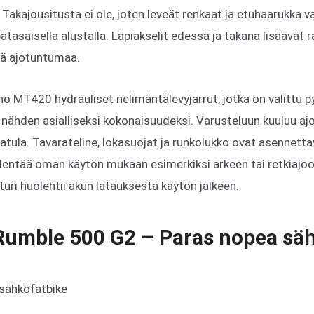
Takajousitusta ei ole, joten leveät renkaat ja etuhaarukka 
asaisella alustalla. Läpiakselit edessä ja takana lisäävät 
tä ajotuntumaa.
o MT420 hydrauliset nelimäntälevyjarrut, jotka on valittu p
nähden asialliseksi kokonaisuudeksi. Varusteluun kuuluu ajo
tula. Tavarateline, lokasuojat ja runkolukko ovat asennettav
ydentää oman käytön mukaan esimerkiksi arkeen tai retkiaj
turi huolehtii akun latauksesta käytön jälkeen.
 Rumble 500 G2 – Paras nopea sä