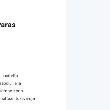
Paras
uunniteltu
äpoluille ja
eskimoottorin
maltaan tukevan, ja