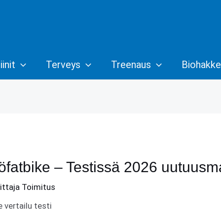
init
Terveys
Treenaus
Biohakke
fatbike – Testissä 2026 uutuusma
oittaja
Toimitus