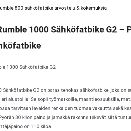
Rumble 800 sähköfatbike arvostelu & kokemuksia
 Rumble 1000 Sähköfatbike G2 – 
hköfatbike
 Sähköfatbike G2 on paras tehokas sähköfatbike, joka on s
ri alustoilla. Se sopii työmatkoille, maantieosuuksille, mets
ajossa tarvitaan leveiden renkaiden tuomaa vakautta sekä k
Pyörän 30 kilon paino ja jämäkkä rakenne tekevät siitä tuntu
yttäjäpaino on 110 kiloa.