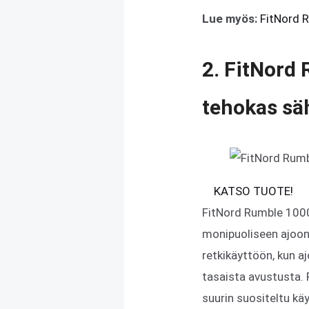
Lue myös:
FitNord 
2. FitNord
tehokas sä
KATSO TUOTE!
FitNord Rumble 1000
monipuoliseen ajoon e
retkikäyttöön, kun 
tasaista avustusta. 
suurin suositeltu kä