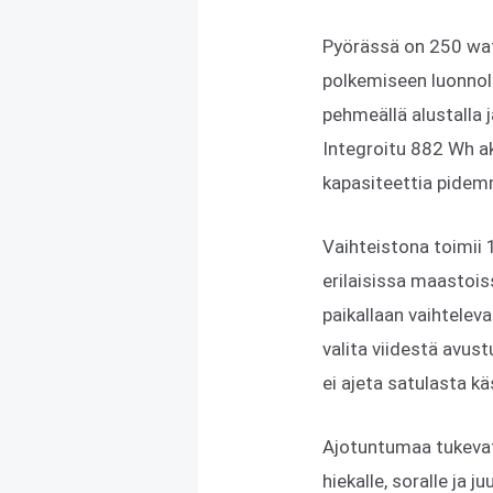
Pyörässä on 250 wat
polkemiseen luonnol
pehmeällä alustalla
Integroitu 882 Wh ak
kapasiteettia pidemm
Vaihteistona toimii
erilaisissa maastoi
paikallaan vaihtelev
valita viidestä avus
ei ajeta satulasta kä
Ajotuntumaa tukevat 
hiekalle, soralle ja j