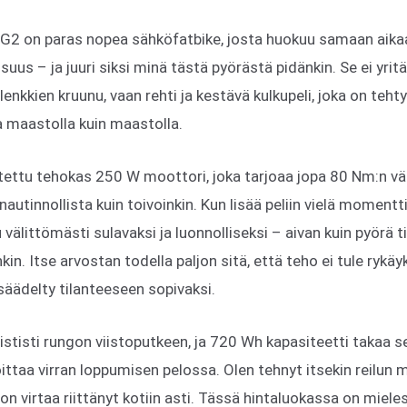
G2 on paras nopea sähköfatbike, josta huokuu samaan aikaa
isuus – ja juuri siksi minä tästä pyörästä pidänkin. Se ei yrit
lenkkien kruunu, vaan rehti ja kestävä kulkupeli, joka on te
ja maastolla kuin maastolla.
itettu tehokas 250 W moottori, joka tarjoaa jopa 80 Nm:n v
 nautinnollista kuin toivoinkin. Kun lisää peliin vielä momentt
littömästi sulavaksi ja luonnolliseksi – aivan kuin pyörä tie
nkin. Itse arvostan todella paljon sitä, että teho ei tule rykä
a säädelty tilanteeseen sopivaksi.
ististi rungon viistoputkeen, ja 720 Wh kapasiteetti takaa se
oittaa virran loppumisen pelossa. Olen tehnyt itsekin reilun m
ä on virtaa riittänyt kotiin asti. Tässä hintaluokassa on miele