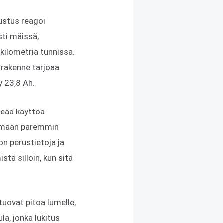
ustus reagoi
sti mäissä,
ilometriä tunnissa.
 rakenne tarjoaa
y 23,8 Ah.
keää käyttöä
symään paremmin
on perustietoja ja
tä silloin, kun sitä
uovat pitoa lumelle,
ula, jonka lukitus