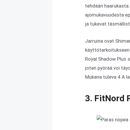
tehdään haarukasta. 
ajomukavuudesta epät
ja tukevat täsmällis
Jarruina ovat Shiman
käyttötarkoitukseen 
Royal Shadow Plus sa
joten pyörää voi tä
Mukana tuleva 4 A la
3. FitNord