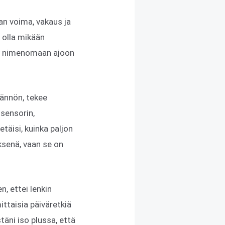
n voima, vakaus ja
ä olla mikään
hty nimenomaan ajoon
äännön, tekee
isensorin,
täisi, kuinka paljon
yksenä, vaan se on
n, ettei lenkin
ittaisia päiväretkiä
stäni iso plussa, että