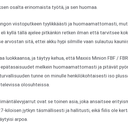
ksen osalta erinomaista työtä, ja sen huomaa.
rungon viistoputkeen tyylikkäästi ja huomaamattomasti, mut
eli kyllä tällä ajelee pitkänkin retken ilman että tarvitsee kok
e arvostan sitä, ettei akku hypi silmille vaan sulautuu kauniis
 luokkaansa, ja täytyy kehua, että Maxxis Minion FBF / FBR
 epätasaisuudet melkein huomaamattomasti ja pitävät pyörän
 turvallisuuden tunne on minulle henkilökohtaisesti iso pluss
htelevissa olosuhteissa.
äntälevyjarrut ovat se toinen asia, joka ansaitsee erityis
kiloisen jytkyn täsmällisesti ja hallitusti, eikä fiilis ole ker
äytyisi arpoa.