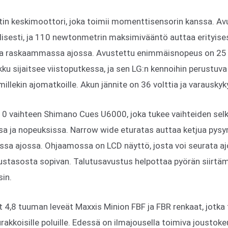
in keskimoottori, joka toimii momenttisensorin kanssa. Av
lisesti, ja 110 newtonmetrin maksimivääntö auttaa erityise
 ja raskaammassa ajossa. Avustettu enimmäisnopeus on 25 k
ku sijaitsee viistoputkessa, ja sen LG:n kennoihin perustuva
illekin ajomatkoille. Akun jännite on 36 volttia ja varauskyk
 10 vaihteen Shimano Cues U6000, joka tukee vaihteiden sel
ssa ja nopeuksissa. Narrow wide eturatas auttaa ketjua py
assa ajossa. Ohjaamossa on LCD näyttö, josta voi seurata aj
tustasosta sopivan. Talutusavustus helpottaa pyörän siirtämis
sin.
4,8 tuuman leveät Maxxis Minion FBF ja FBR renkaat, jotka t
uurakkoisille poluille. Edessä on ilmajousella toimiva joustoke