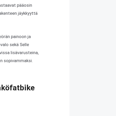
vastaavat pääosin
rakenteen jäykkyyttä
yörän painoon ja
valo sekä Selle
issa lisävarusteina,
oon sopivammaksi.
hköfatbike