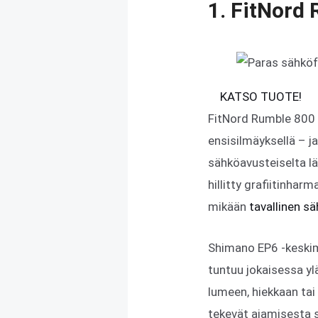
1. FitNord
KATSO TUOTE!
FitNord Rumble 800 o
ensisilmäyksellä – j
sähköavusteiselta lä
hillitty grafiitinhar
mikään
tavallinen s
Shimano EP6 -keskim
tuntuu jokaisessa y
lumeen, hiekkaan tai
tekevät ajamisesta 