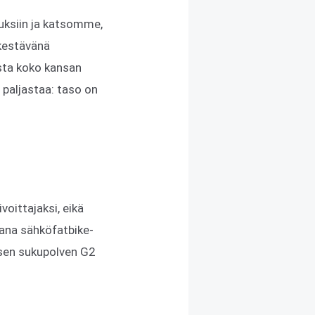
uksiin ja katsomme,
 kestävänä
ista koko kansan
 paljastaa: taso on
oittajaksi, eikä
vana sähköfatbike-
isen sukupolven G2