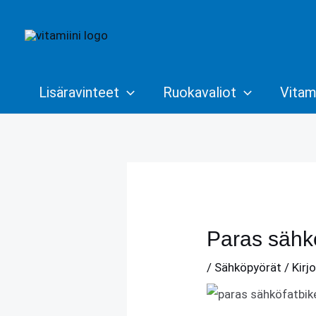
Siirry
sisältöön
Lisäravinteet
Ruokavaliot
Vitami
Paras sähkö
/
Sähköpyörät
/ Kirj