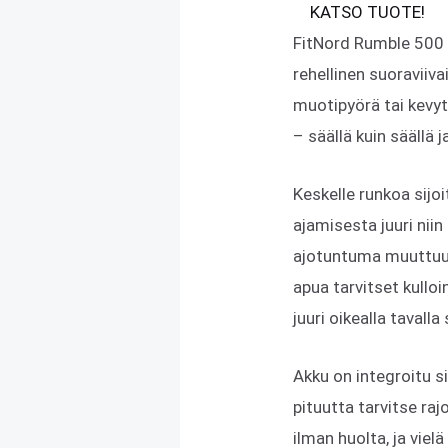
KATSO TUOTE!
FitNord Rumble 500 
rehellinen suoraviiva
muotipyörä tai kevyt
– säällä kuin säällä 
Keskelle runkoa sijo
ajamisesta juuri niin
ajotuntuma muuttuu vä
apua tarvitset kulloi
juuri oikealla tavall
Akku on integroitu si
pituutta tarvitse raj
ilman huolta, ja viel