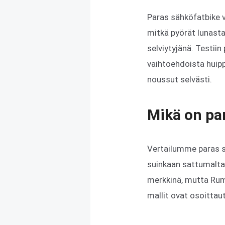
Paras sähköfatbike 
mitkä pyörät lunast
selviytyjänä. Testii
vaihtoehdoista huipp
noussut selvästi.
Mikä on par
Vertailumme paras s
suinkaan sattumalta.
merkkinä, mutta Rum
mallit ovat osoittaut