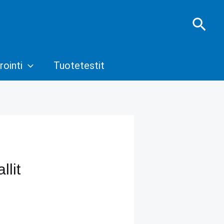
Hae
rointi
Tuotetestit
llit