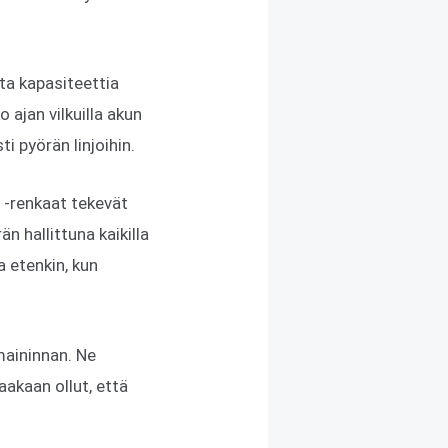
ta kapasiteettia
o ajan vilkuilla akun
ti pyörän linjoihin.
 -renkaat tekevät
 hallittuna kaikilla
a etenkin, kun
maininnan. Ne
taakaan ollut, että