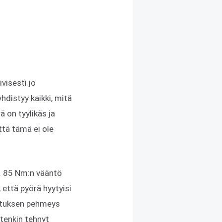
visesti jo
hdistyy kaikki, mitä
 on tyylikäs ja
että tämä ei ole
. 85 Nm:n vääntö
että pyörä hyytyisi
ustuksen pehmeys
tenkin tehnyt