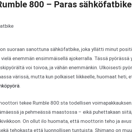
 Rumble 800 – Paras sähköfatbike
n suoraan sanottuna sähköfatbike, joka yllätti minut positii
a vielä enemmän ensimmäisellä ajokerralla. Tässä pyörässä y
skipyörältä voi toivoa, ja vähän enemmänkin. Ulkoisesti pyörä
maassa värissä, mutta kun polkaiset liikkeelle, huomaat heti, 
ähköpyörä
.
oottori tekee Rumble 800:sta todellisen voimapakkauksen
lämäessä ja pehmeässä maastossa – eikä puhettakaan siitä, 
 kivikkoon. On ollut ilo huomata, että moottorin teho ja av
sekä tehokasta että luonnollisen tuntuista. Shimano on muu