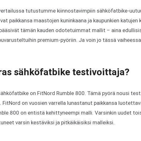
vertailussa tutustumme kiinnostavimpiin sähköfatbike-uutu
avat paikkansa maastojen kuninkaana ja kaupunkien katujen
n pääsivät tämän kauden odotetuimmat mallit – aina edullis
uvarusteltuihin premium-pyöriin. Ja voin jo tässä vaiheessa
as sähköfatbike testivoittaja?
ähköfatbike on FitNord Rumble 800. Tämä pyörä nousi testiv
 FitNord on vuosien varrella lunastanut paikkansa luotetta
ble 800 on entistä kehittyneempi malli. Varsinkin uudet to
uneet varsin kestäviksi ja pitkäikäisiksi malleiksi.