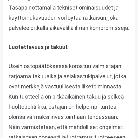
Tasapainottamalla tekniset ominaisuudet ja
käyttömukavuuden voi löytää ratkaisun, joka
palvelee pitkällä aikavälillä ilman kompromisseja.
Luotettavuus ja takuut
Usein ostopäätöksessä korostuu valmistajan
tarjoama takuuaika ja asiakastukipalvelut, jotka
ovat merkkejä vastuullisesta liiketoiminnasta.
Kun tuotteella on pitkäaikainen takuu ja selkeä
huoltopolitiikka, ostajan on helpompi tuntea
olonsa varmaksi investointiaan tehdessään.
Näin varmistetaan, että mahdolliset ongelmat
ratkaistaan nopeasti ja luottamus tuotteeseen