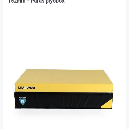
152mm – Paras plyobox