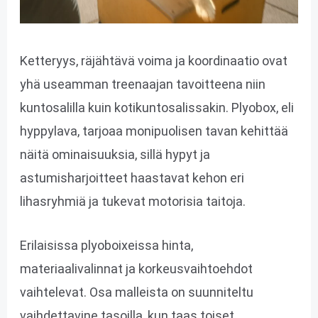
Ketteryys, räjähtävä voima ja koordinaatio ovat
yhä useamman treenaajan tavoitteena niin
kuntosalilla kuin kotikuntosalissakin. Plyobox, eli
hyppylava, tarjoaa monipuolisen tavan kehittää
näitä ominaisuuksia, sillä hypyt ja
astumisharjoitteet haastavat kehon eri
lihasryhmiä ja tukevat motorisia taitoja.
Erilaisissa plyoboixeissa hinta,
materiaalivalinnat ja korkeusvaihtoehdot
vaihtelevat. Osa malleista on suunniteltu
vaihdettavine tasoilla, kun taas toiset