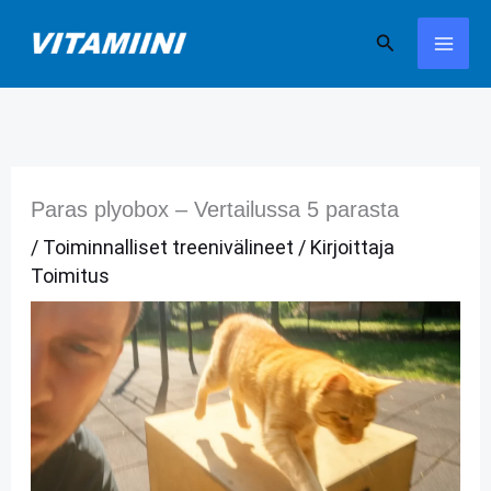
Siirry
Hae
sisältöön
Paras plyobox – Vertailussa 5 parasta
/
Toiminnalliset treenivälineet
/ Kirjoittaja
Toimitus