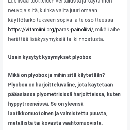
Lue lisää tuotteiden vertailusta ja käytännön
neuvoja siitä, kuinka valita juuri omaan
käyttötarkoitukseen sopiva laite osoitteessa
https://vitamiini.org/paras-painoliivi/
, mikäli aihe
herättää lisäkysymyksiä tai kiinnostusta.
Usein kysytyt kysymykset plyobox
Mikä on plyobox ja mihin sitä käytetään?
Plyobox on harjoitteluväline, jota käytetään
pääasiassa plyometrisissä harjoitteissa, kuten
hyppytreeneissä. Se on yleensä
laatikkomuotoinen ja valmistettu puusta,
metallista tai kovasta vaahtomuovista.