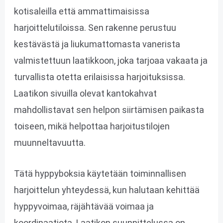
kotisaleilla että ammattimaisissa
harjoittelutiloissa. Sen rakenne perustuu
kestävästä ja liukumattomasta vanerista
valmistettuun laatikkoon, joka tarjoaa vakaata ja
turvallista otetta erilaisissa harjoituksissa.
Laatikon sivuilla olevat kantokahvat
mahdollistavat sen helpon siirtämisen paikasta
toiseen, mikä helpottaa harjoitustilojen
muunneltavuutta.
Tätä hyppyboksia käytetään toiminnallisen
harjoittelun yhteydessä, kun halutaan kehittää
hyppyvoimaa, räjähtävää voimaa ja
koordinaatiota. Laatikon suunnittelussa on