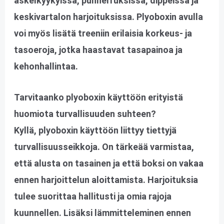
askelkyykyissä, punnerruksissa, dippeissä ja
keskivartalon harjoituksissa. Plyoboxin avulla
voi myös lisätä treeniin erilaisia korkeus- ja
tasoeroja, jotka haastavat tasapainoa ja
kehonhallintaa.
Tarvitaanko plyoboxin käyttöön erityistä
huomiota turvallisuuden suhteen?
Kyllä, plyoboxin käyttöön liittyy tiettyjä
turvallisuusseikkoja. On tärkeää varmistaa,
että alusta on tasainen ja että boksi on vakaa
ennen harjoittelun aloittamista. Harjoituksia
tulee suorittaa hallitusti ja omia rajoja
kuunnellen. Lisäksi lämmitteleminen ennen