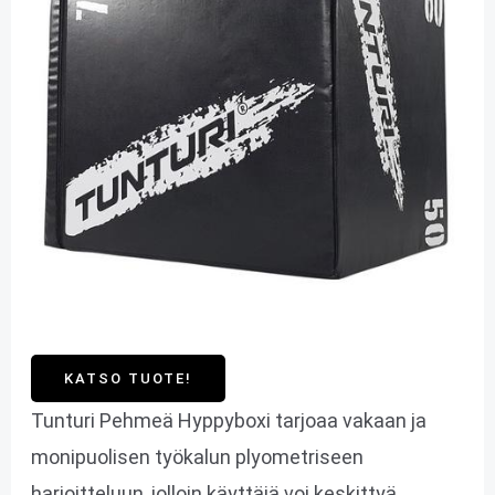
KATSO TUOTE!
Tunturi Pehmeä Hyppyboxi tarjoaa vakaan ja
monipuolisen työkalun plyometriseen
harjoitteluun, jolloin käyttäjä voi keskittyä