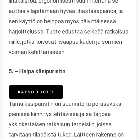
lihaksistoa. Ergonomisesti suunniteltuna se
auttaa ylläpitämään hyvää lihastasapainoa, ja
sen käyttö on helppoa myös päivittäisessä
harjoittelussa. Tuote edustaa selkeää ratkaisua
niille, jotka toivovat lisäapua käden ja sormien
voiman kehittämiseen.
5. – Halpa käsipuristin
KATSO TUOTE!
Tämä käsipuristin on suunniteltu perusavuksi
pienissä kiinnitystehtävissä ja se tarjoaa
yksinkertaisen ratkaisun tarpeisiin, joissa
tarvitaan tilapäistä tukea. Laitteen rakenne on