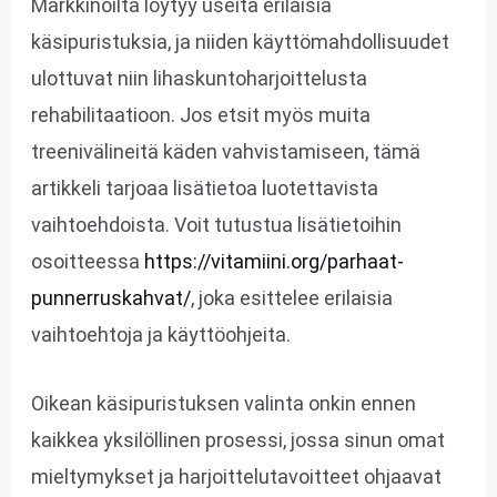
Markkinoilta löytyy useita erilaisia
käsipuristuksia, ja niiden käyttömahdollisuudet
ulottuvat niin lihaskuntoharjoittelusta
rehabilitaatioon. Jos etsit myös muita
treenivälineitä käden vahvistamiseen, tämä
artikkeli tarjoaa lisätietoa luotettavista
vaihtoehdoista. Voit tutustua lisätietoihin
osoitteessa
https://vitamiini.org/parhaat-
punnerruskahvat/
, joka esittelee erilaisia
vaihtoehtoja ja käyttöohjeita.
Oikean käsipuristuksen valinta onkin ennen
kaikkea yksilöllinen prosessi, jossa sinun omat
mieltymykset ja harjoittelutavoitteet ohjaavat