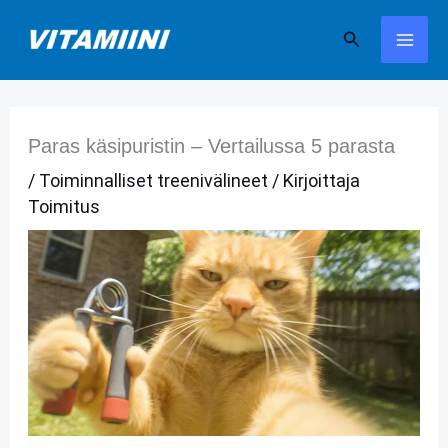
Siirry
Hae
sisältöön
Paras käsipuristin – Vertailussa 5 parasta
/
Toiminnalliset treenivälineet
/ Kirjoittaja
Toimitus