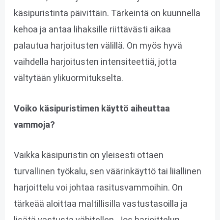
käsipuristinta päivittäin. Tärkeintä on kuunnella
kehoa ja antaa lihaksille riittävästi aikaa
palautua harjoitusten välillä. On myös hyvä
vaihdella harjoitusten intensiteettiä, jotta
vältytään ylikuormitukselta.
Voiko käsipuristimen käyttö aiheuttaa
vammoja?
Vaikka käsipuristin on yleisesti ottaen
turvallinen työkalu, sen väärinkäyttö tai liiallinen
harjoittelu voi johtaa rasitusvammoihin. On
tärkeää aloittaa maltillisilla vastustasoilla ja
lisätä vastusta vähitellen. Jos harjoittelun