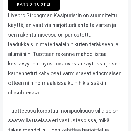
KATSO TUOTE!
Livepro Strongman Käsipuristin on suunniteltu
käyttäjien vaativia harjoitustilanteita varten ja
sen rakentamisessa on panostettu
laadukkaisiin materiaaleihin kuten teräkseen ja
alumiiniin. Tuotteen rakenne mahdollistaa
kestävyyden myös toistuvassa käytössä ja sen
karhennetut kahviosat varmistavat erinomaisen
otteen niin normaaleissa kuin hikisissäkin
olosuhteissa.
Tuotteessa korostuu monipuolisuus sillä se on
saatavilla useissa eri vastustasoissa, mikä
takaa mahdollisuuden kehittää harjoittelua