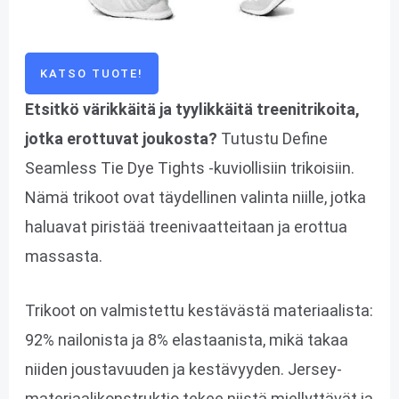
KATSO TUOTE!
Etsitkö värikkäitä ja tyylikkäitä treenitrikoita,
jotka erottuvat joukosta?
Tutustu Define
Seamless Tie Dye Tights -kuviollisiin trikoisiin.
Nämä trikoot ovat täydellinen valinta niille, jotka
haluavat piristää treenivaatteitaan ja erottua
massasta.
Trikoot on valmistettu kestävästä materiaalista:
92% nailonista ja 8% elastaanista, mikä takaa
niiden joustavuuden ja kestävyyden. Jersey-
materiaalikonstruktio tekee niistä miellyttävät ja