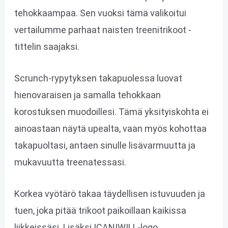
tehokkaampaa. Sen vuoksi tämä valikoitui
vertailumme parhaat naisten treenitrikoot -
tittelin saajaksi.
Scrunch-rypytyksen takapuolessa luovat
hienovaraisen ja samalla tehokkaan
korostuksen muodoillesi. Tämä yksityiskohta ei
ainoastaan näytä upealta, vaan myös kohottaa
takapuoltasi, antaen sinulle lisävarmuutta ja
mukavuutta treenatessasi.
Korkea vyötärö takaa täydellisen istuvuuden ja
tuen, joka pitää trikoot paikoillaan kaikissa
liikkeissäsi. Lisäksi ICANIWILL-logo