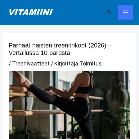
Siirry
Hae
sisältöön
Parhaat naisten treenitrikoot (2026) –
Vertailussa 10 parasta
/
Treenivaatteet
/ Kirjoittaja
Toimitus