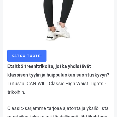
KATSO TUOTE!
Etsitkö treenitrikoita, jotka yhdistävät
klassisen tyylin ja huippuluokan suorituskyvyn?
Tutustu ICANIWILL Classic High Waist Tights -
trikoihin.
Classic-sarjamme tarjoaa ajatonta ja yksilöllistä
muotoilua, joka toimii täydellisenä lähtökohtana