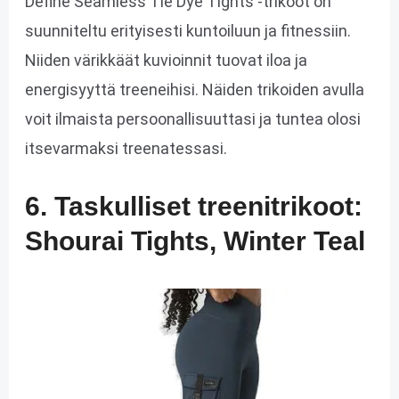
Define Seamless Tie Dye Tights -trikoot on
suunniteltu erityisesti kuntoiluun ja fitnessiin.
Niiden värikkäät kuvioinnit tuovat iloa ja
energisyyttä treeneihisi. Näiden trikoiden avulla
voit ilmaista persoonallisuuttasi ja tuntea olosi
itsevarmaksi treenatessasi.
6. Taskulliset treenitrikoot:
Shourai Tights, Winter Teal