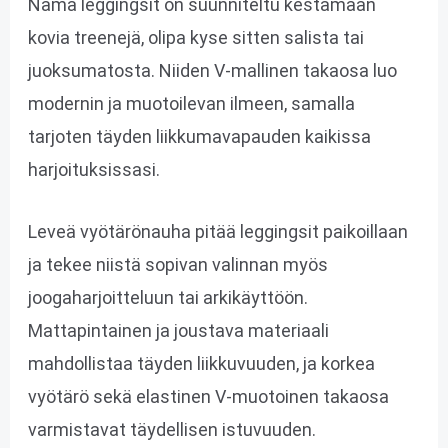
Nämä leggingsit on suunniteltu kestämään
kovia treenejä, olipa kyse sitten salista tai
juoksumatosta. Niiden V-mallinen takaosa luo
modernin ja muotoilevan ilmeen, samalla
tarjoten täyden liikkumavapauden kaikissa
harjoituksissasi.
Leveä vyötärönauha pitää leggingsit paikoillaan
ja tekee niistä sopivan valinnan myös
joogaharjoitteluun tai arkikäyttöön.
Mattapintainen ja joustava materiaali
mahdollistaa täyden liikkuvuuden, ja korkea
vyötärö sekä elastinen V-muotoinen takaosa
varmistavat täydellisen istuvuuden.