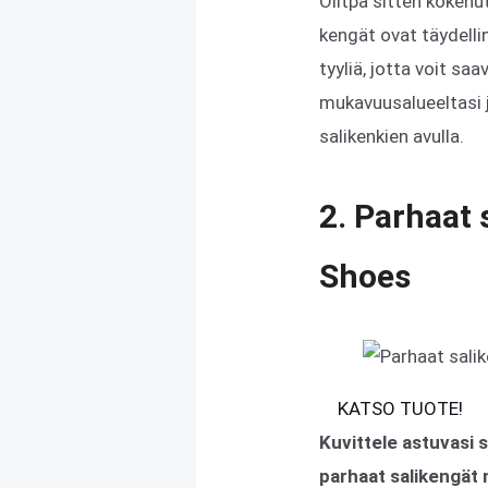
Olitpa sitten kokenu
kengät ovat täydelli
tyyliä, jotta voit s
mukavuusalueeltasi j
salikenkien avulla.
2. Parhaat 
Shoes
KATSO TUOTE!
Kuvittele astuvasi 
parhaat salikengät n