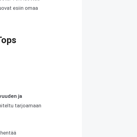
tuovat esiin omaa
Tops
avuuden ja
niteltu tarjoamaan
vähentää