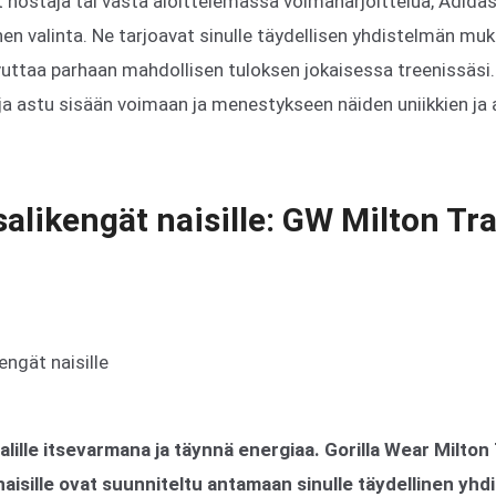
t nostaja tai vasta aloittelemassa voimaharjoittelua, Adidas
nen valinta. Ne tarjoavat sinulle täydellisen yhdistelmän muk
aavuttaa parhaan mahdollisen tuloksen jokaisessa treenissäsi
a astu sisään voimaan ja menestykseen näiden uniikkien ja 
salikengät naisille: GW Milton Tr
salille itsevarmana ja täynnä energiaa. Gorilla Wear Milto
aisille ovat suunniteltu antamaan sinulle täydellinen yhdi