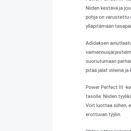
Niiden kestävä ja jo
pohja on varustettu e
ylläpitämään tasapain
Adidaksen ainutlaatu
vaimennusjärjestelmä
suoriutumaan parhai
pitää jalat viileinä j
Power Perfect III -ke
tasolle. Niiden tyyli
Voit luottaa siihen,
erottuvan tyylin.