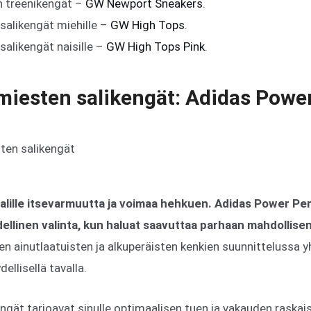
n treenikengät –
GW Newport Sneakers
.
salikengät miehille –
GW High Tops
.
salikengät naisille –
GW High Tops Pink
.
miesten salikengät: Adidas Power 
salille itsevarmuutta ja voimaa hehkuen. Adidas Power Per
dellinen valinta, kun haluat saavuttaa parhaan mahdollise
en ainutlaatuisten ja alkuperäisten kenkien suunnittelussa y
ellisellä tavalla.
engät tarjoavat sinulle optimaalisen tuen ja vakauden raskai