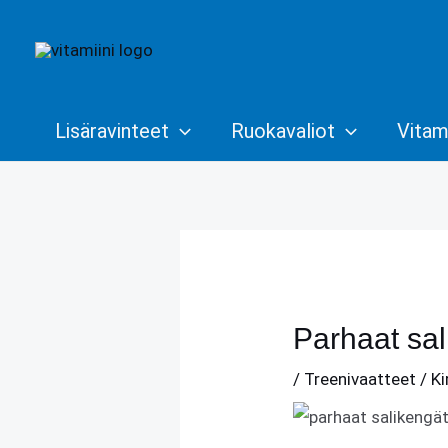
Siirry
sisältöön
Lisäravinteet
Ruokavaliot
Vitami
Parhaat sal
/
Treenivaatteet
/ Ki