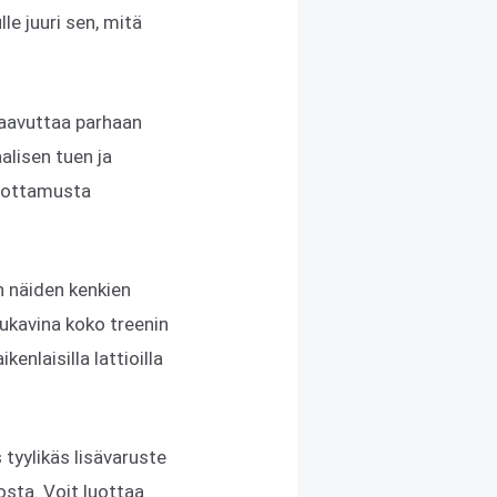
le juuri sen, mitä
 saavuttaa parhaan
alisen tuen ja
 luottamusta
in näiden kenkien
mukavina koko treenin
enlaisilla lattioilla
tyylikäs lisävaruste
osta. Voit luottaa