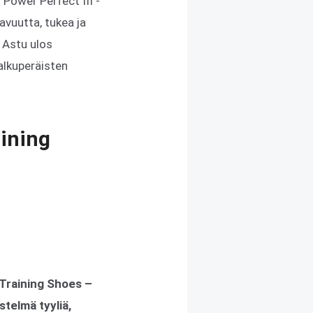
 Power Perfect III -
avuutta, tukea ja
. Astu ulos
alkuperäisten
aining
n Training Shoes –
stelmä tyyliä,