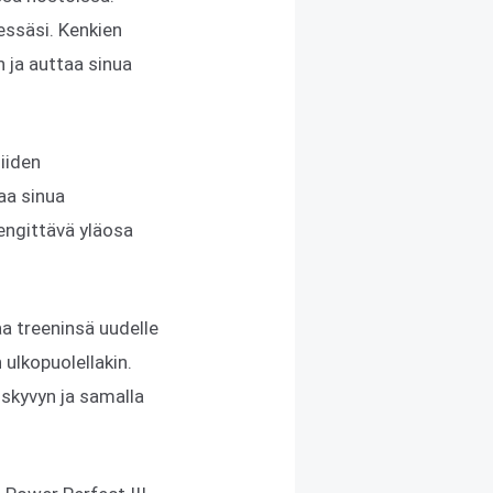
essäsi. Kenkien
n ja auttaa sinua
iiden
aa sinua
engittävä yläosa
aa treeninsä uudelle
 ulkopuolellakin.
uskyvyn ja samalla