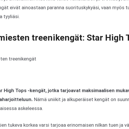
engät eivät ainoastaan paranna suorituskykyäsi, vaan myös 
 tyyliäsi.
miesten treenikengät: Star High 
tar High Tops -kengät, jotka tarjoavat maksimaalisen muk
aharjoitteluun.
Nämä uniikit ja alkuperäiset kengät on suun
kaisessa askeleessa.
ien tukeva korkea varsi tarjoaa erinomaisen nilkan tuen ja 