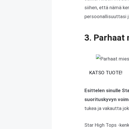
siihen, että nämä k
persoonallisuuttasi ja
3. Parhaat 
KATSO TUOTE!
Esittelen sinulle S
suorituskyvyn voim
tukea ja vakautta jo
Star High Tops -kenk