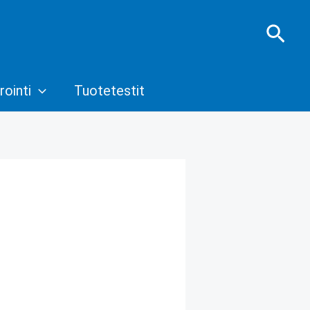
Hae
rointi
Tuotetestit