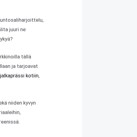
untosaliharjoittelu,
ita juuri ne
kykyä?
kinoilla tällä
llaan ja tarjoavat
jalkaprässi kotiin
,
kä niiden kyvyn
iaaleihin,
reenissä.