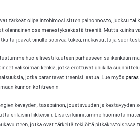
vat tärkeät olipa intohimosi sitten painonnosto, juoksu tai k
at olennainen osa menestyksekästä treeniä. Mutta kuinka val
jotka tarjoavat sinulle sopivaa tukea, mukavuutta ja suoritus
tustumme huolellisesti kuuteen parhaaseen salikenkään mark
neet valikoiman kenkiä, jotka erottuvat uniikilla suunnittelu
naisuuksia, jotka parantavat treenisi laatua. Lue myös
paras 
emään kunnon kotitreenin.
ngien keveyden, tasapainon, joustavuuden ja kestävyyden se
utta erilaisiin liikkeisiin. Lisäksi kiinnitämme huomiota mater
ukavuuteen, jotka ovat tärkeitä tekijöitä pitkäkestoisessa t