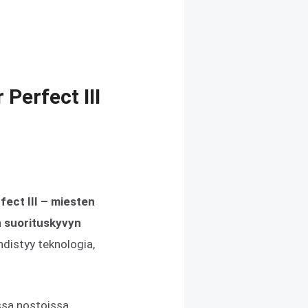
Perfect III
fect III – miesten
n suorituskyvyn
hdistyy teknologia,
ssa nostoissa.