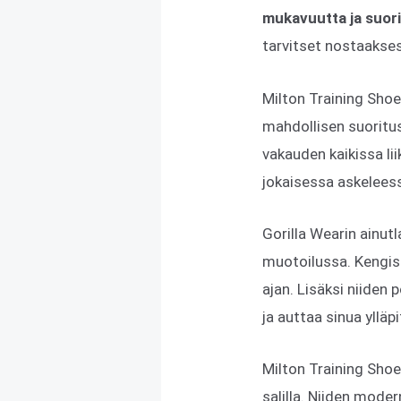
mukavuutta ja suor
tarvitset nostaaksesi
Milton Training Shoe
mahdollisen suoritu
vakauden kaikissa li
jokaisessa askeleess
Gorilla Wearin ainutl
muotoilussa. Kengissä
ajan. Lisäksi niiden 
ja auttaa sinua ylläp
Milton Training Shoe
salilla. Niiden moder