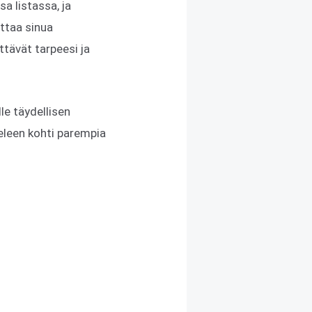
a listassa, ja
uttaa sinua
ttävät tarpeesi ja
le täydellisen
eleen kohti parempia