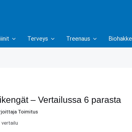
init
Terveys
Treenaus
Biohakke
ikengät – Vertailussa 6 parasta
rjoittaja
Toimitus