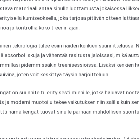
ustava materiaali antaa sinulle luottamusta jokaisessa liikke
rityisellä kumiseoksella, joka tarjoaa pitävän otteen lattiaa
oa ja kontrollia koko treenin ajan.
inen teknologia tulee esiin näiden kenkien suunnittelussa. N
 absorboi iskuja ja vähentää rasitusta jaloissasi, mikä autt
mmillasi pidemmissäkin treenisessioissa. Lisäksi kenkien h
a kuivina, joten voit keskittyä täysin harjoitteluun.
ngät on suunniteltu erityisesti miehille, jotka haluavat nost
käs ja moderni muotoilu tekee vaikutuksen niin salilla kuin sen
 että nämä kengät tuovat sinulle parhaan mahdollisen suorit