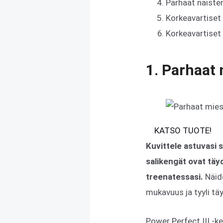
Parhaat naiste
Korkeavartiset 
Korkeavartiset 
1. Parhaat 
KATSO TUOTE!
Kuvittele astuvasi 
salikengät ovat täy
treenatessasi.
Näid
mukavuus ja tyyli täyd
Power Perfect III -k