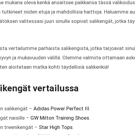
e mukana oleva kenkä ansaitsee paikkansa tässä valikoiduss
 tutkineet niiden etuja ja mahdollisia haittoja. Haluamme a
öksen valitessasi juuri sinulle sopivat salikengät, jotka täy
sta vertailumme parhaista salikengistä, jotka tarjoavat sinul
kyvyn ja mukavuuden välillä. Olemme valmiita ottamaan ask
ten aloitetaan matka kohti täydellisiä salikenkiä!
ikengät vertailussa
n salikengät –
Adidas Power Perfect III
.
gät naisille –
GW Milton Training Shoes
.
n treenikengät –
Star High Tops
.