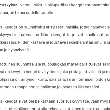
ituskykyä.
Nämä uniikit ja alkuperäiset kengät tarjoavat sinul
 harjoittelusi uudelle tasolle.
s -kengät on suunniteltu erityisesti naisille, jotka haluavat
skyvyn treenatessaan. Nämä kengät tarjoavat sinulle optima
ikkeissäsi. Niiden kestävä ja joustava rakenne antaa sinulle
a ja hyppelyssä.
aatuinen suunnittelu ja huippuluokan materiaalit tulevat esi
 on kevyt ja hengittävä yläosa, joka pitää jalat viileinä ja 
pohjassa on erityinen kuvio, joka tarjoaa erinomaisen pidon kaik
itämään tasapainoa ja hallintaa jokaisessa liikkeessäsi.
s -kengät eivät ole pelkästään suorituskyvyn tae, vaan myös 
ni ja urheilullinen muotoilu tekee vaikutuksen ja erottuu jouk