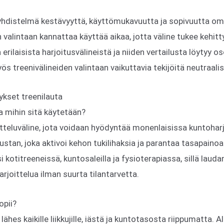
 yhdistelmä kestävyyttä, käyttömukavuutta ja sopivuutta o
en valintaan kannattaa käyttää aikaa, jotta väline tukee kehitt
oa erilaisista harjoitusvälineistä ja niiden vertailusta löytyy 
ös treenivälineiden valintaan vaikuttavia tekijöitä neutraal
ykset treenilauta
ja mihin sitä käytetään?
itteluväline, jota voidaan hyödyntää monenlaisissa kuntohar
ustan, joka aktivoi kehon tukilihaksia ja parantaa tasapainoa
 kotitreeneissä, kuntosaleilla ja fysioterapiassa, sillä lauda
joittelua ilman suurta tilantarvetta.
opii?
ähes kaikille liikkujille, iästä ja kuntotasosta riippumatta. Al