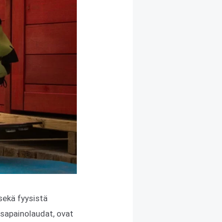
 sekä fyysistä
tasapainolaudat, ovat