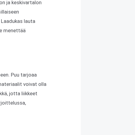
on ja keskivartalon
illaiseen
. Laadukas lauta
 se menettää
teen. Puu tarjoaa
teriaalit voivat olla
kä, jotta liikkeet
joittelussa,