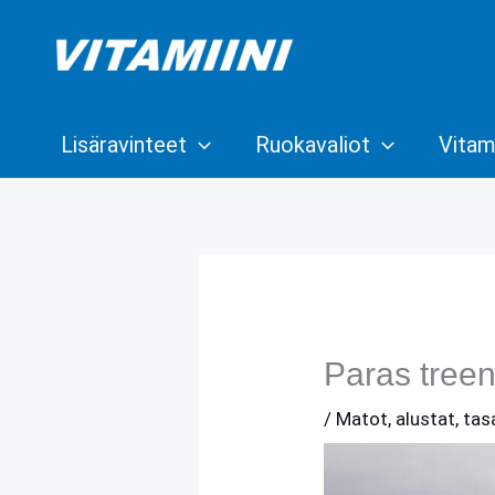
Siirry
sisältöön
Lisäravinteet
Ruokavaliot
Vitami
Paras treeni
/
Matot, alustat, ta