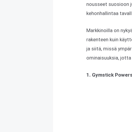
nousseet suosioon ju
kehonhallintaa taval
Markkinoilla on nykyä
rakenteen kuin käytt
ja siitä, missä ympä
ominaisuuksia, jotta
1. Gymstick Powers