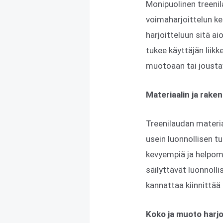
Monipuolinen treenil
voimaharjoittelun keh
harjoitteluun sitä a
tukee käyttäjän liikk
muotoaan tai jousta
Materiaalin ja rake
Treenilaudan materia
usein luonnollisen t
kevyempiä ja helpompi
säilyttävät luonnoll
kannattaa kiinnittää 
Koko ja muoto harjoi