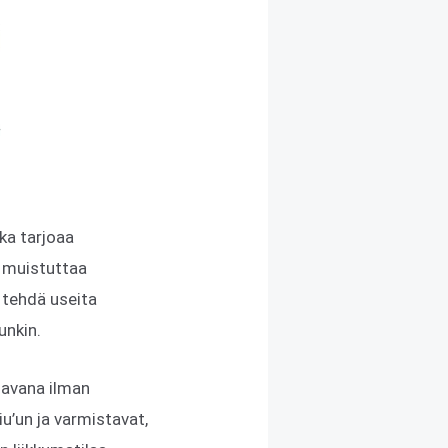
ka tarjoaa
a muistuttaa
oi tehdä useita
unkin.
ulavana ilman
u’un ja varmistavat,