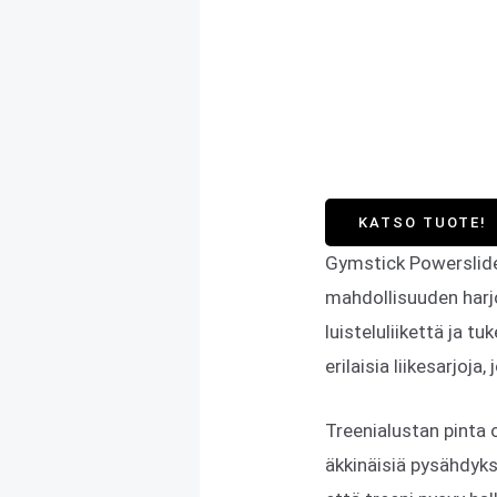
KATSO TUOTE!
Gymstick Powerslider
mahdollisuuden harjo
luisteluliikettä ja tu
erilaisia liikesarjoj
Treenialustan pinta o
äkkinäisiä pysähdyks