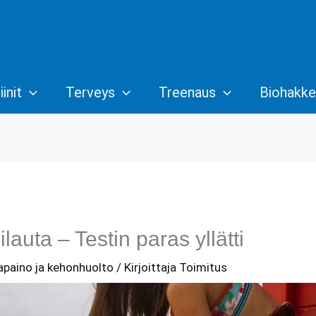
init
Terveys
Treenaus
Biohakke
lauta – Testin paras yllätti
sapaino ja kehonhuolto
/ Kirjoittaja
Toimitus