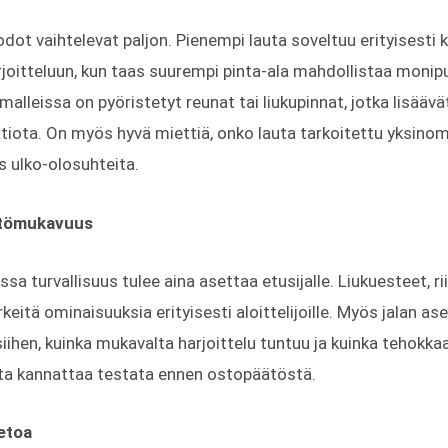
dot vaihtelevat paljon. Pienempi lauta soveltuu erityisesti 
harjoitteluun, kun taas suurempi pinta-ala mahdollistaa mon
 malleissa on pyöristetyt reunat tai liukupinnat, jotka lisääv
atiota. On myös hyvä miettiä, onko lauta tarkoitettu yksin
s ulko-olosuhteita.
yttömukavuus
ssa turvallisuus tulee aina asettaa etusijalle. Liukuesteet, r
keitä ominaisuuksia erityisesti aloittelijoille. Myös jalan a
iihen, kuinka mukavalta harjoittelu tuntuu ja kuinka tehokkaa
uta kannattaa testata ennen ostopäätöstä.
ietoa