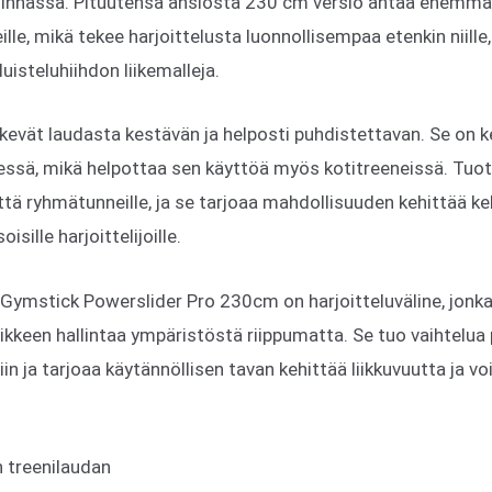
llinnassa. Pituutensa ansiosta 230 cm versio antaa enemmän
eille, mikä tekee harjoittelusta luonnollisempaa etenkin niille
i luisteluhiihdon liikemalleja.
kevät laudasta kestävän ja helposti puhdistettavan. Se on kev
sessä, mikä helpottaa sen käyttöä myös kotitreeneissä. Tuot
että ryhmätunneille, ja se tarjoaa mahdollisuuden kehittää ke
oisille harjoittelijoille.
mstick Powerslider Pro 230cm on harjoitteluväline, jonka a
liikkeen hallintaa ympäristöstä riippumatta. Se tuo vaihtelua 
siin ja tarjoaa käytännöllisen tavan kehittää liikkuvuutta ja v
n treenilaudan