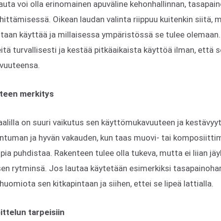
auta voi olla erinomainen apuväline kehonhallinnan, tasapain
ittämisessä. Oikean laudan valinta riippuu kuitenkin siitä, m
iotaan käyttää ja millaisessa ympäristössä se tulee olemaan
eitä turvallisesti ja kestää pitkäaikaista käyttöä ilman, että
vuuteensa.
nteen merkitys
alilla on suuri vaikutus sen käyttömukavuuteen ja kestävyy
untuman ja hyvän vakauden, kun taas muovi- tai komposiittima
a puhdistaa. Rakenteen tulee olla tukeva, mutta ei liian jäyk
isen rytminsä. Jos lautaa käytetään esimerkiksi tasapainohar
huomiota sen kitkapintaan ja siihen, ettei se lipeä lattialla.
ttelun tarpeisiin