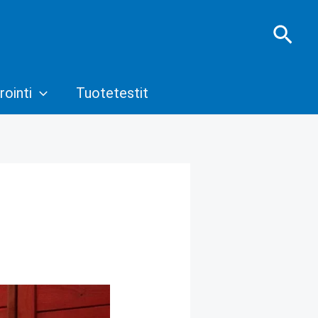
Hae
rointi
Tuotetestit