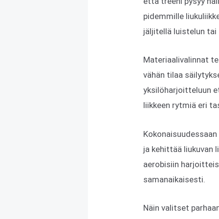
että treeni pysyy ha
pidemmille liukuliikk
jäljitellä luistelun ta
Materiaalivalinnat te
vähän tilaa säilytyk
yksilöharjoitteluun 
liikkeen rytmiä eri tas
Kokonaisuudessaan Gy
ja kehittää liukuvan 
aerobisiin harjoittei
samanaikaisesti.
Näin valitset parhaa