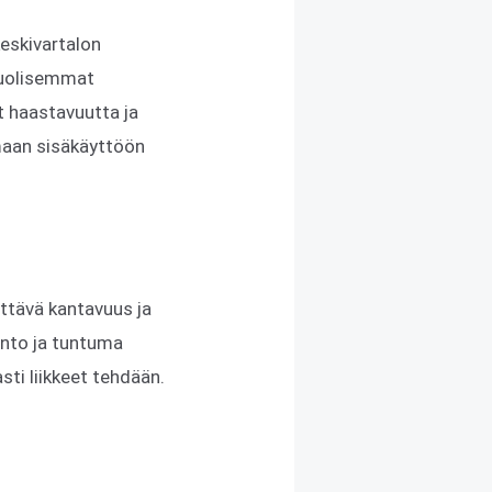
keskivartalon
ipuolisemmat
ät haastavuutta ja
omaan sisäkäyttöön
iittävä kantavuus ja
sento ja tuntuma
sti liikkeet tehdään.