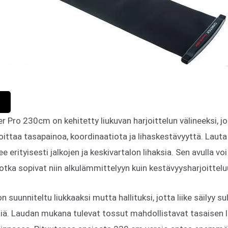
 Pro 230cm on kehitetty liukuvan harjoittelun välineeksi, jo
ittaa tasapainoa, koordinaatiota ja lihaskestävyyttä. Laut
kee erityisesti jalkojen ja keskivartalon lihaksia. Sen avulla v
a, jotka sopivat niin alkulämmittelyyn kuin kestävyysharjoittelu
n suunniteltu liukkaaksi mutta hallituksi, jotta liike säilyy s
iä. Laudan mukana tulevat tossut mahdollistavat tasaisen li