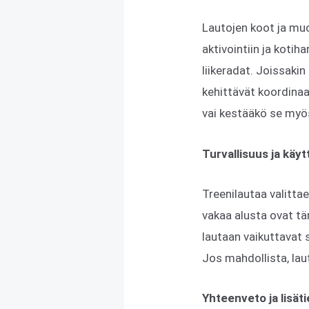
Lautojen koot ja muo
aktivointiin ja koti
liikeradat. Joissakin
kehittävät koordina
vai kestääkö se myö
Turvallisuus ja kä
Treenilautaa valittae
vakaa alusta ovat tär
lautaan vaikuttavat s
Jos mahdollista, la
Yhteenveto ja lisät