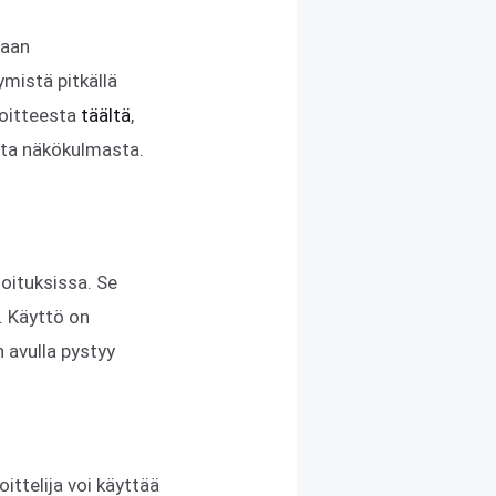
maan
ymistä pitkällä
osoitteesta
täältä
,
ista näkökulmasta.
joituksissa. Se
. Käyttö on
n avulla pystyy
oittelija voi käyttää