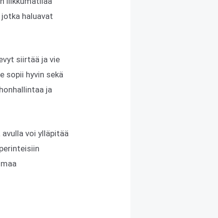
 liikkumatilaa
, jotka haluavat
yt siirtää ja vie
e sopii hyvin sekä
honhallintaa ja
vulla voi ylläpitää
perinteisiin
oimaa