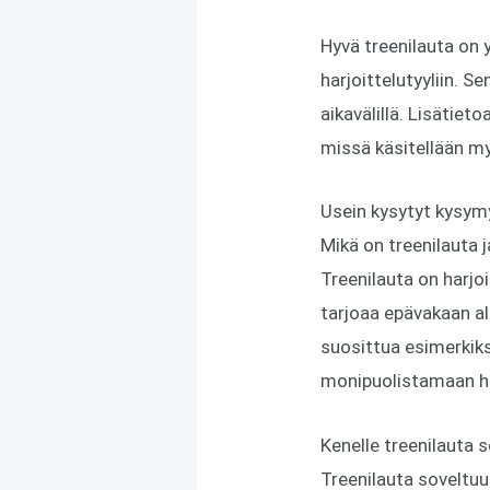
Hyvä treenilauta on
harjoittelutyyliin. S
aikavälillä. Lisätiet
missä käsitellään my
Usein kysytyt kysym
Mikä on treenilauta 
Treenilauta on harjo
tarjoaa epävakaan al
suosittua esimerkiksi
monipuolistamaan har
Kenelle treenilauta s
Treenilauta soveltuu l