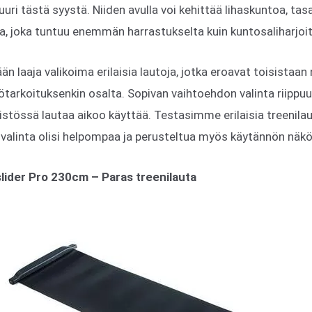
uri tästä syystä. Niiden avulla voi kehittää lihaskuntoa, tas
la, joka tuntuu enemmän harrastukselta kuin kuntosaliharjoit
än laaja valikoima erilaisia lautoja, jotka eroavat toisistaan 
ötarkoituksenkin osalta. Sopivan vaihtoehdon valinta riippu
ristössä lautaa aikoo käyttää. Testasimme erilaisia treenilau
 valinta olisi helpompaa ja perusteltua myös käytännön näk
lider Pro 230cm – Paras treenilauta