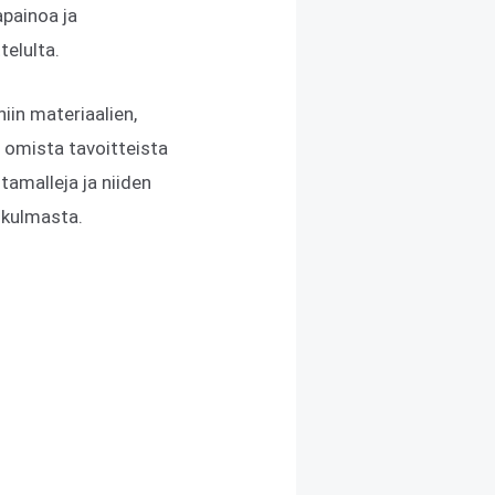
apainoa ja
telulta.
niin materiaalien,
u omista tavoitteista
tamalleja ja niiden
ökulmasta.