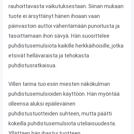
rauhoittavasta vaikutuksestaan. Siinan mukaan
tuote ei ärsyttänyt hänen ihoaan vaan
päinvastoin auttoi vähentämään punoitusta ja
tasoittamaan ihon sävyä. Hän suosittelee
puhdistusemulsiota kaikille herkkäihoisille, jotka
etsivät hellävaraista ja tehokasta
puhdistusratkaisua.
Villen tarina tuo esiin miesten näkökulman
puhdistusemulsioiden käyttöön. Hän myöntää
olleensa aluksi epäileväinen
puhdistustuotteiden suhteen, mutta päätti
kokeilla puhdistusemulsiota uteliaisuudesta.
Yllättäen hän ihastui tuotteen