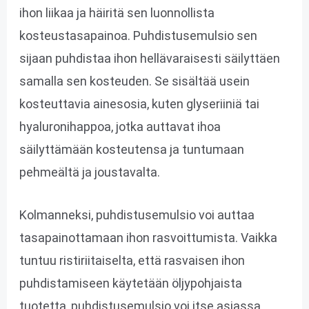
ihon liikaa ja häiritä sen luonnollista
kosteustasapainoa. Puhdistusemulsio sen
sijaan puhdistaa ihon hellävaraisesti säilyttäen
samalla sen kosteuden. Se sisältää usein
kosteuttavia ainesosia, kuten glyseriiniä tai
hyaluronihappoa, jotka auttavat ihoa
säilyttämään kosteutensa ja tuntumaan
pehmeältä ja joustavalta.
Kolmanneksi, puhdistusemulsio voi auttaa
tasapainottamaan ihon rasvoittumista. Vaikka
tuntuu ristiriitaiselta, että rasvaisen ihon
puhdistamiseen käytetään öljypohjaista
tuotetta, puhdistusemulsio voi itse asiassa