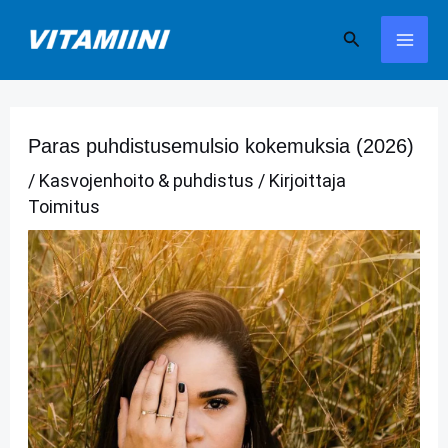
Siirry
Hae
sisältöön
Paras puhdistusemulsio kokemuksia (2026)
/
Kasvojenhoito & puhdistus
/ Kirjoittaja
Toimitus