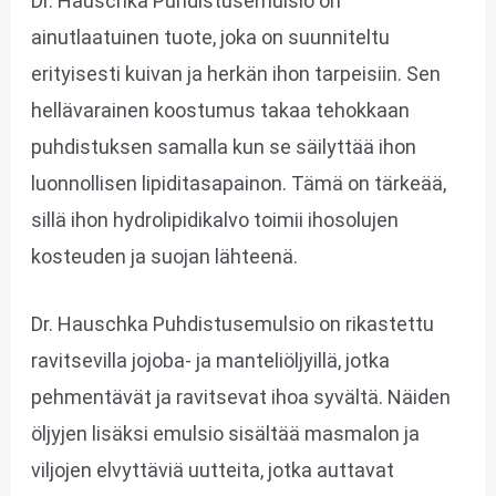
Dr. Hauschka Puhdistusemulsio on
ainutlaatuinen tuote, joka on suunniteltu
erityisesti kuivan ja herkän ihon tarpeisiin. Sen
hellävarainen koostumus takaa tehokkaan
puhdistuksen samalla kun se säilyttää ihon
luonnollisen lipiditasapainon. Tämä on tärkeää,
sillä ihon hydrolipidikalvo toimii ihosolujen
kosteuden ja suojan lähteenä.
Dr. Hauschka Puhdistusemulsio on rikastettu
ravitsevilla jojoba- ja manteliöljyillä, jotka
pehmentävät ja ravitsevat ihoa syvältä. Näiden
öljyjen lisäksi emulsio sisältää masmalon ja
viljojen elvyttäviä uutteita, jotka auttavat