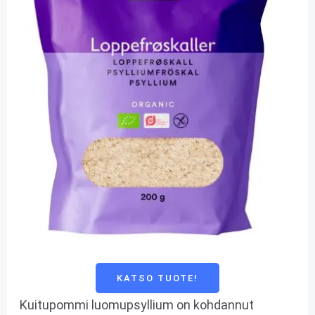
KATSO TUOTE!
Kuitupommi luomupsyllium on kohdannut