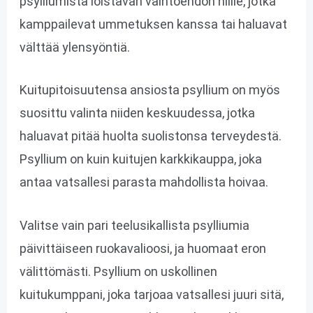
psylliumista loistavan vaihtoehdon niille, jotka
kamppailevat ummetuksen kanssa tai haluavat
välttää ylensyöntiä.
Kuitupitoisuutensa ansiosta psyllium on myös
suosittu valinta niiden keskuudessa, jotka
haluavat pitää huolta suolistonsa terveydestä.
Psyllium on kuin kuitujen karkkikauppa, joka
antaa vatsallesi parasta mahdollista hoivaa.
Valitse vain pari teelusikallista psylliumia
päivittäiseen ruokavalioosi, ja huomaat eron
välittömästi. Psyllium on uskollinen
kuitukumppani, joka tarjoaa vatsallesi juuri sitä,