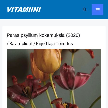
Siirry
Hae
sisältöön
Paras psyllium kokemuksia (2026)
/
Ravintolisät
/ Kirjoittaja
Toimitus