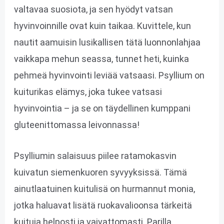
valtavaa suosiota, ja sen hyödyt vatsan
hyvinvoinnille ovat kuin taikaa. Kuvittele, kun
nautit aamuisin lusikallisen tätä luonnonlahjaa
vaikkapa mehun seassa, tunnet heti, kuinka
pehmeä hyvinvointi leviää vatsaasi. Psyllium on
kuiturikas elämys, joka tukee vatsasi
hyvinvointia – ja se on täydellinen kumppani
gluteenittomassa leivonnassa!
Psylliumin salaisuus piilee ratamokasvin
kuivatun siemenkuoren syvyyksissä. Tämä
ainutlaatuinen kuitulisä on hurmannut monia,
jotka haluavat lisätä ruokavalioonsa tärkeitä
kuituja helposti ja vaivattomasti. Parilla