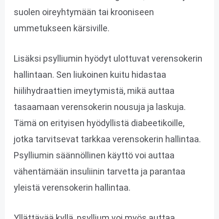
suolen oireyhtymään tai krooniseen
ummetukseen kärsiville.
Lisäksi psylliumin hyödyt ulottuvat verensokerin
hallintaan. Sen liukoinen kuitu hidastaa
hiilihydraattien imeytymistä, mikä auttaa
tasaamaan verensokerin nousuja ja laskuja.
Tämä on erityisen hyödyllistä diabeetikoille,
jotka tarvitsevat tarkkaa verensokerin hallintaa.
Psylliumin säännöllinen käyttö voi auttaa
vähentämään insuliinin tarvetta ja parantaa
yleistä verensokerin hallintaa.
Yllättävää kyllä, psyllium voi myös auttaa