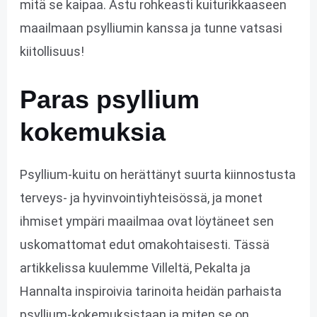
mitä se kaipaa. Astu rohkeasti kuiturikkaaseen
maailmaan psylliumin kanssa ja tunne vatsasi
kiitollisuus!
Paras psyllium
kokemuksia
Psyllium-kuitu on herättänyt suurta kiinnostusta
terveys- ja hyvinvointiyhteisössä, ja monet
ihmiset ympäri maailmaa ovat löytäneet sen
uskomattomat edut omakohtaisesti. Tässä
artikkelissa kuulemme Villeltä, Pekalta ja
Hannalta inspiroivia tarinoita heidän parhaista
psyllium-kokemuksistaan ja miten se on