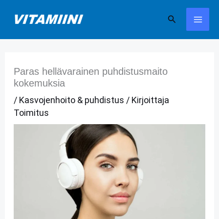
Siirry
Hae
sisältöön
Paras hellävarainen puhdistusmaito
kokemuksia
/
Kasvojenhoito & puhdistus
/ Kirjoittaja
Toimitus