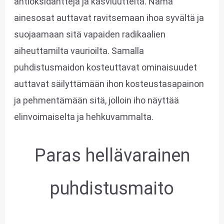
antioksidantteja ja kasviuutteita. Nämä
ainesosat auttavat ravitsemaan ihoa syvältä ja
suojaamaan sitä vapaiden radikaalien
aiheuttamilta vaurioilta. Samalla
puhdistusmaidon kosteuttavat ominaisuudet
auttavat säilyttämään ihon kosteustasapainon
ja pehmentämään sitä, jolloin iho näyttää
elinvoimaiselta ja hehkuvammalta.
Paras hellävarainen
puhdistusmaito