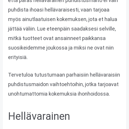
että paras hellävarainen puhdistusmaito ei vain
puhdista ihoasi hellävaraisesti, vaan tarjoaa
myös ainutlaatuisen kokemuksen, jota et halua
jättää väliin. Lue eteenpäin saadaksesi selville,
mitkä tuotteet ovat ansainneet paikkansa
suosikeidemme joukossa ja miksi ne ovat niin
erityisiä.
Tervetuloa tutustumaan parhaisiin hellävaraisiin
puhdistusmaidon vaihtoehtoihin, jotka tarjoavat
unohtumattomia kokemuksia ihonhoidossa.
Hellävarainen