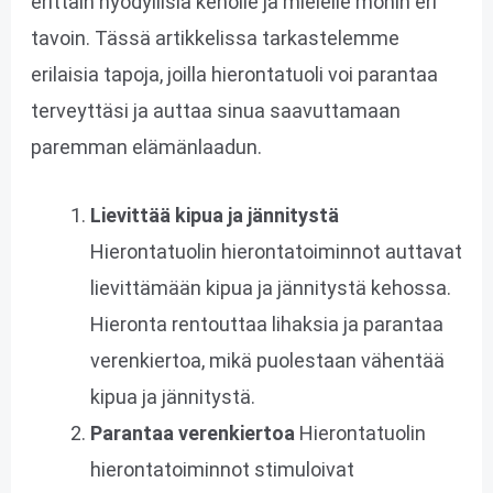
erittäin hyödyllisiä keholle ja mielelle monin eri
tavoin. Tässä artikkelissa tarkastelemme
erilaisia ​​tapoja, joilla hierontatuoli voi parantaa
terveyttäsi ja auttaa sinua saavuttamaan
paremman elämänlaadun.
Lievittää kipua ja jännitystä
Hierontatuolin hierontatoiminnot auttavat
lievittämään kipua ja jännitystä kehossa.
Hieronta rentouttaa lihaksia ja parantaa
verenkiertoa, mikä puolestaan vähentää
kipua ja jännitystä.
Parantaa verenkiertoa
Hierontatuolin
hierontatoiminnot stimuloivat