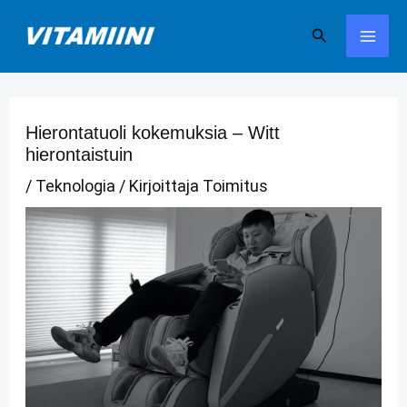
Siirry
Hae
sisältöön
Hierontatuoli kokemuksia – Witt
hierontaistuin
/
Teknologia
/ Kirjoittaja
Toimitus