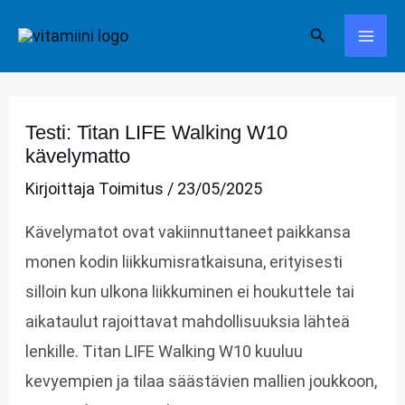
Siirry
Hae
sisältöön
Testi: Titan LIFE Walking W10
kävelymatto
Kirjoittaja
Toimitus
/
23/05/2025
Kävelymatot ovat vakiinnuttaneet paikkansa
monen kodin liikkumisratkaisuna, erityisesti
silloin kun ulkona liikkuminen ei houkuttele tai
aikataulut rajoittavat mahdollisuuksia lähteä
lenkille. Titan LIFE Walking W10 kuuluu
kevyempien ja tilaa säästävien mallien joukkoon,