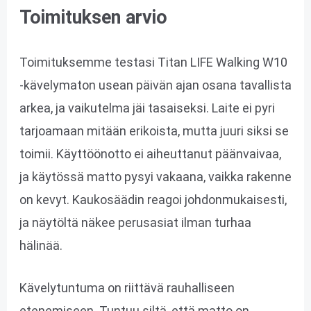
Toimituksen arvio
Toimituksemme testasi Titan LIFE Walking W10
-kävelymaton usean päivän ajan osana tavallista
arkea, ja vaikutelma jäi tasaiseksi. Laite ei pyri
tarjoamaan mitään erikoista, mutta juuri siksi se
toimii. Käyttöönotto ei aiheuttanut päänvaivaa,
ja käytössä matto pysyi vakaana, vaikka rakenne
on kevyt. Kaukosäädin reagoi johdonmukaisesti,
ja näytöltä näkee perusasiat ilman turhaa
hälinää.
Kävelytuntuma on riittävä rauhalliseen
etenemiseen. Tuntuu siltä, että matto on