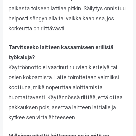
paikasta toiseen lattiaa pitkin. Säilytys onnistuu
helposti sängyn alla tai vaikka kaapissa, jos
korkeutta on riittävästi.
Tarvitseeko laitteen kasaamiseen erillisiä
työkaluja?
Käyttöönotto ei vaatinut ruuvien kiertelyä tai
osien kokoamista. Laite toimitetaan valmiiksi
koottuna, mikä nopeuttaa aloittamista
huomattavasti. Käytännössä riittää, että ottaa
pakkauksen pois, asettaa laitteen lattialle ja
kytkee sen virtalähteeseen.
Millainen näyttö laitteessa on ja mitä se