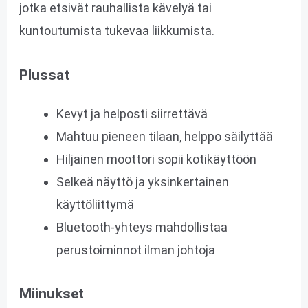
jotka etsivät rauhallista kävelyä tai
kuntoutumista tukevaa liikkumista.
Plussat
Kevyt ja helposti siirrettävä
Mahtuu pieneen tilaan, helppo säilyttää
Hiljainen moottori sopii kotikäyttöön
Selkeä näyttö ja yksinkertainen
käyttöliittymä
Bluetooth-yhteys mahdollistaa
perustoiminnot ilman johtoja
Miinukset