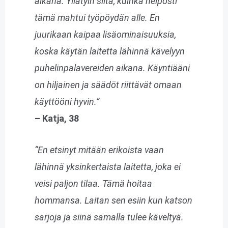
aikana. Yllätyin siitä, kuinka helposti
tämä mahtui työpöydän alle. En
juurikaan kaipaa lisäominaisuuksia,
koska käytän laitetta lähinnä kävelyyn
puhelinpalavereiden aikana. Käyntiääni
on hiljainen ja säädöt riittävät omaan
käyttööni hyvin.”
– Katja, 38
“En etsinyt mitään erikoista vaan
lähinnä yksinkertaista laitetta, joka ei
veisi paljon tilaa. Tämä hoitaa
hommansa. Laitan sen esiin kun katson
sarjoja ja siinä samalla tulee käveltyä.