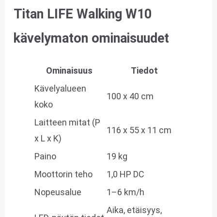
Titan LIFE Walking W10
kävelymaton ominaisuudet
Ominaisuus
Tiedot
Kävelyalueen
100 x 40 cm
koko
Laitteen mitat (P
116 x 55 x 11 cm
x L x K)
Paino
19 kg
Moottorin teho
1,0 HP DC
Nopeusalue
1–6 km/h
Aika, etäisyys,