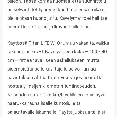
piiloon. Tässä kohtaa huomaa, että suunnittelu
on selvästi tehty pienet kodit mielessä, mikä ei
ole lainkaan huono juttu. Kävelymatto ei hallitse
huonetta eikä vaadi jatkuvaa esillä oloa.
Käytössä Titan LIFE W10 tuntuu vakaalta, vaikka
rakenne on kevyt. Kävelyalueen koko – 100 x 40
cm – riittää tavalliseen askellukseen, mutta
pidempisääriselle käyttäjälle se voi tuntua
aavistuksen ahtaalta, erityisesti jos nopeutta
nostaa yli neljän kilometrin tuntinopeuden.
Nopeuden säätö 1–6 km/h välillä on tosin hyvä
haarukka rauhalliselle kuntoilulle tai
palauttavalle liikunnalle. Täyttä juoksua tällä ei