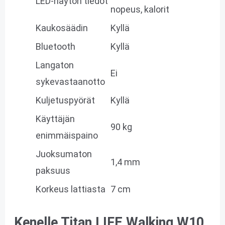
LED-näytön tiedot
nopeus, kalorit
Kaukosäädin
Kyllä
Bluetooth
Kyllä
Langaton
Ei
sykevastaanotto
Kuljetuspyörät
Kyllä
Käyttäjän
90 kg
enimmäispaino
Juoksumaton
1,4 mm
paksuus
Korkeus lattiasta
7 cm
Kenelle Titan LIFE Walking W10