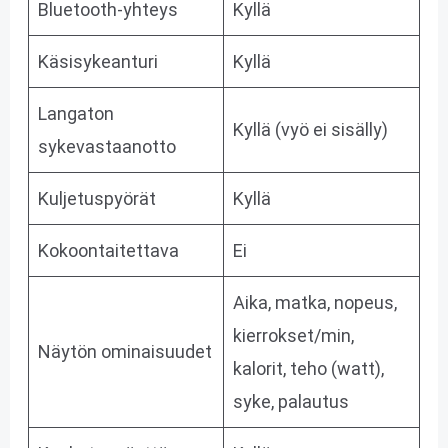
Bluetooth-yhteys
Kyllä
Käsisykeanturi
Kyllä
Langaton
Kyllä (vyö ei sisälly)
sykevastaanotto
Kuljetuspyörät
Kyllä
Kokoontaitettava
Ei
Aika, matka, nopeus,
kierrokset/min,
Näytön ominaisuudet
kalorit, teho (watt),
syke, palautus