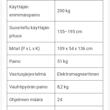
Käyttäjän
200 kg
enimmäispaino
Suositeltu käyttäjän
155–195 cm
pituus
Mitat (P x L x K)
109 x 54 x 136 cm
Paino
51 kg
Vastusjärjestelmä
Elektromagneettinen
Vauhtipyörän paino
8,2 kg
Ohjelmien määrä
24