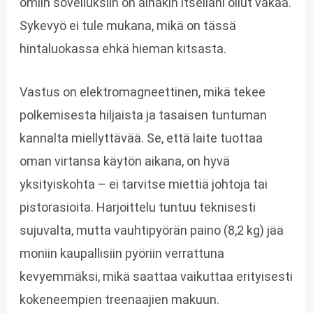
omiin sovelluksiin on ainakin itselläni ollut vakaa.
Sykevyö ei tule mukana, mikä on tässä
hintaluokassa ehkä hieman kitsasta.
Vastus on elektromagneettinen, mikä tekee
polkemisesta hiljaista ja tasaisen tuntuman
kannalta miellyttävää. Se, että laite tuottaa
oman virtansa käytön aikana, on hyvä
yksityiskohta – ei tarvitse miettiä johtoja tai
pistorasioita. Harjoittelu tuntuu teknisesti
sujuvalta, mutta vauhtipyörän paino (8,2 kg) jää
moniin kaupallisiin pyöriin verrattuna
kevyemmäksi, mikä saattaa vaikuttaa erityisesti
kokeneempien treenaajien makuun.