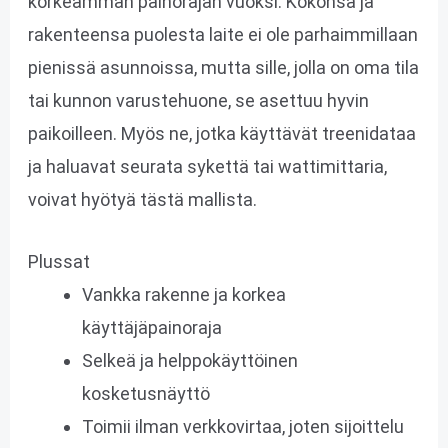
korkeamman painorajan vuoksi. Kokonsa ja
rakenteensa puolesta laite ei ole parhaimmillaan
pienissä asunnoissa, mutta sille, jolla on oma tila
tai kunnon varustehuone, se asettuu hyvin
paikoilleen. Myös ne, jotka käyttävät treenidataa
ja haluavat seurata sykettä tai wattimittaria,
voivat hyötyä tästä mallista.
Plussat
Vankka rakenne ja korkea
käyttäjäpainoraja
Selkeä ja helppokäyttöinen
kosketusnäyttö
Toimii ilman verkkovirtaa, joten sijoittelu