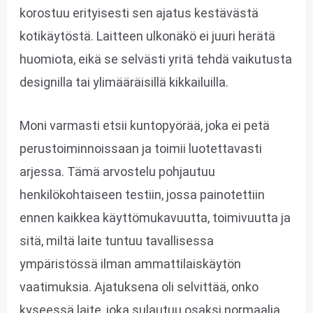
korostuu erityisesti sen ajatus kestävästä
kotikäytöstä. Laitteen ulkonäkö ei juuri herätä
huomiota, eikä se selvästi yritä tehdä vaikutusta
designilla tai ylimääräisillä kikkailuilla.
Moni varmasti etsii kuntopyörää, joka ei petä
perustoiminnoissaan ja toimii luotettavasti
arjessa. Tämä arvostelu pohjautuu
henkilökohtaiseen testiin, jossa painotettiin
ennen kaikkea käyttömukavuutta, toimivuutta ja
sitä, miltä laite tuntuu tavallisessa
ympäristössä ilman ammattilaiskäytön
vaatimuksia. Ajatuksena oli selvittää, onko
kyseessä laite, joka sulautuu osaksi normaalia