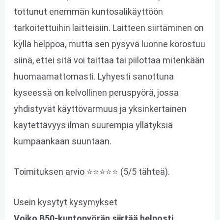
tottunut enemmän kuntosalikäyttöön
tarkoitettuihin laitteisiin. Laitteen siirtäminen on
kyllä helppoa, mutta sen pysyvä luonne korostuu
siinä, ettei sitä voi taittaa tai piilottaa mitenkään
huomaamattomasti. Lyhyesti sanottuna
kyseessä on kelvollinen peruspyörä, jossa
yhdistyvät käyttövarmuus ja yksinkertainen
käytettävyys ilman suurempia yllätyksiä
kumpaankaan suuntaan.
Toimituksen arvio ⭐⭐⭐⭐⭐ (5/5 tähteä).
Usein kysytyt kysymykset
Voiko B50-kuntopyörän siirtää helposti