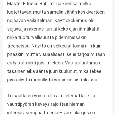
Master Fitness B50 jätti jälkeensä melko
luotettavan, mutta samalla vähän keskivertoon
nojaavan vaikutelman. Käyttökokemus oli
sujuva, ja rakenne tuntui koko ajan jämäkältä,
mikä tuo turvallisuutta pidemmissäkin
treeneissä. Näyttö on selkeä ja toimii niin kuin
pitääkin, mutta visuaalisesti se ei tarjoa mitään
erityistä, mikä jäisi mieleen. Vastustuntuma oli
tasainen eikä ääntä juuri kuulunut, mikä tekee
pyöräilystä rauhallista varsinkin sisätiloissa.
Toisaalta en voinut olla ajattelematta, että
vauhtipyörän keveys rajoittaa hieman
intensiivisempää treeniä – varsinkin jos on