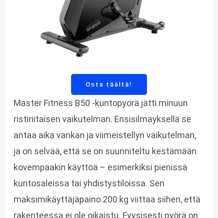
Osta täältä!
Master Fitness B50 -kuntopyörä jätti minuun
ristiriitaisen vaikutelman. Ensisilmäyksellä se
antaa aika vankan ja viimeistellyn vaikutelman,
ja on selvää, että se on suunniteltu kestämään
kovempaakin käyttöä – esimerkiksi pienissä
kuntosaleissa tai yhdistystiloissa. Sen
maksimikäyttäjäpaino 200 kg viittaa siihen, että
rakenteessa ei ole oikaistu. Fyysisesti pyörä on