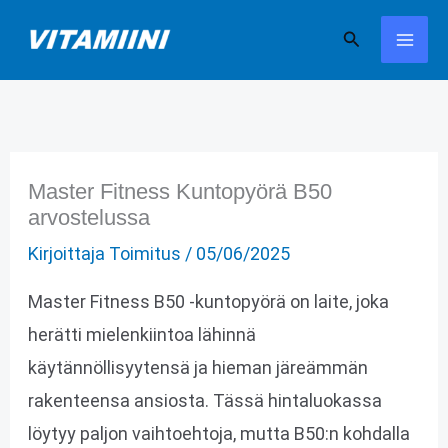
Siirry
Hae
sisältöön
Master Fitness Kuntopyörä B50
arvostelussa
Kirjoittaja
Toimitus
/
05/06/2025
Master Fitness B50 -kuntopyörä on laite, joka
herätti mielenkiintoa lähinnä
käytännöllisyytensä ja hieman järeämmän
rakenteensa ansiosta. Tässä hintaluokassa
löytyy paljon vaihtoehtoja, mutta B50:n kohdalla