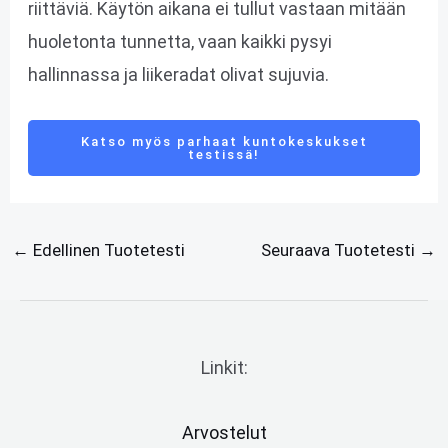
riittäviä. Käytön aikana ei tullut vastaan mitään
huoletonta tunnetta, vaan kaikki pysyi
hallinnassa ja liikeradat olivat sujuvia.
Katso myös parhaat kuntokeskukset
testissä!
←
Edellinen Tuotetesti
Seuraava Tuotetesti
→
Linkit:
Arvostelut