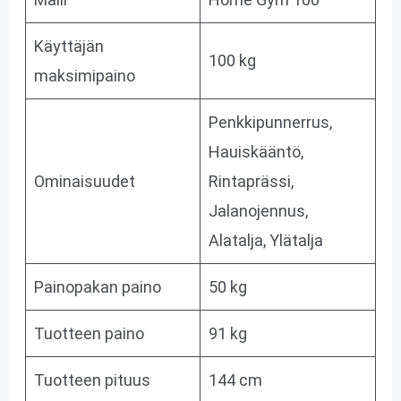
Käyttäjän
100 kg
maksimipaino
Penkkipunnerrus,
Hauiskääntö,
Ominaisuudet
Rintaprässi,
Jalanojennus,
Alatalja, Ylätalja
Painopakan paino
50 kg
Tuotteen paino
91 kg
Tuotteen pituus
144 cm