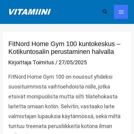
Siirry
Hae
sisältöön
FitNord Home Gym 100 kuntokeskus –
Kotikuntosalin perustaminen halvalla
Kirjoittaja
Toimitus
/
27/05/2025
FitNord Home Gym 100 on noussut yhdeksi
suosituimmista vaihtoehdoista niille, jotka
etsivät monipuolista mutta silti tilatehokasta
laitetta omaan kotiin. Selvitin, vastaako laite
valmistajan lupauksia käytännössä, sekä miltä
tuntuu treenata perusliikkeitä kotona ilman