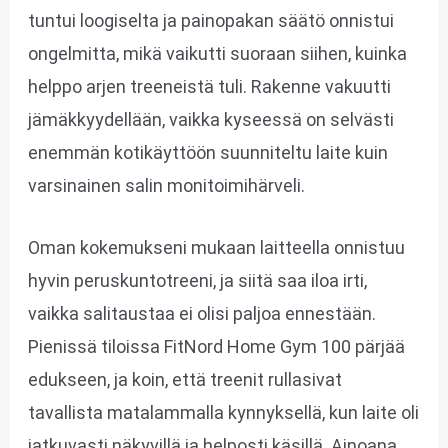
tuntui loogiselta ja painopakan säätö onnistui
ongelmitta, mikä vaikutti suoraan siihen, kuinka
helppo arjen treeneistä tuli. Rakenne vakuutti
jämäkkyydellään, vaikka kyseessä on selvästi
enemmän kotikäyttöön suunniteltu laite kuin
varsinainen salin monitoimihärveli.
Oman kokemukseni mukaan laitteella onnistuu
hyvin peruskuntotreeni, ja siitä saa iloa irti,
vaikka salitaustaa ei olisi paljoa ennestään.
Pienissä tiloissa FitNord Home Gym 100 pärjää
edukseen, ja koin, että treenit rullasivat
tavallista matalammalla kynnyksellä, kun laite oli
jatkuvasti näkyvillä ja helposti käsillä. Ainoana