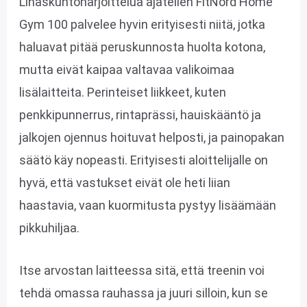
Lihaskuntoharjoittelua ajatellen FitNord Home
Gym 100 palvelee hyvin erityisesti niitä, jotka
haluavat pitää peruskunnosta huolta kotona,
mutta eivät kaipaa valtavaa valikoimaa
lisälaitteita. Perinteiset liikkeet, kuten
penkkipunnerrus, rintaprässi, hauiskääntö ja
jalkojen ojennus hoituvat helposti, ja painopakan
säätö käy nopeasti. Erityisesti aloittelijalle on
hyvä, että vastukset eivät ole heti liian
haastavia, vaan kuormitusta pystyy lisäämään
pikkuhiljaa.
Itse arvostan laitteessa sitä, että treenin voi
tehdä omassa rauhassa ja juuri silloin, kun se