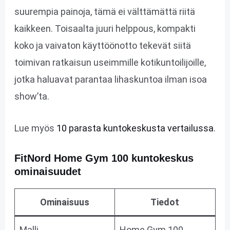
suurempia painoja, tämä ei välttämättä riitä
kaikkeen. Toisaalta juuri helppous, kompakti
koko ja vaivaton käyttöönotto tekevät siitä
toimivan ratkaisun useimmille kotikuntoilijoille,
jotka haluavat parantaa lihaskuntoa ilman isoa
show’ta.
Lue myös
10 parasta kuntokeskusta vertailussa
.
FitNord Home Gym 100 kuntokeskus
ominaisuudet
Ominaisuus
Tiedot
Malli
Home Gym 100