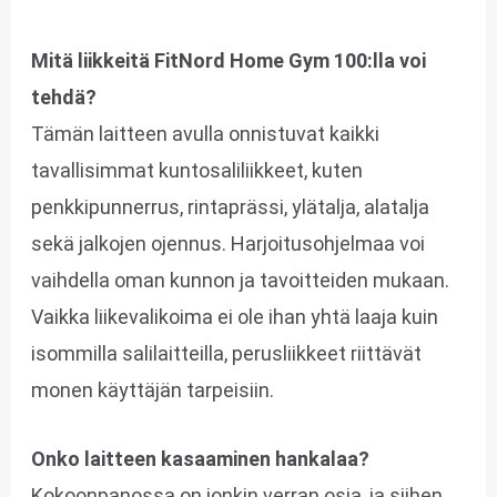
Mitä liikkeitä FitNord Home Gym 100:lla voi
tehdä?
Tämän laitteen avulla onnistuvat kaikki
tavallisimmat kuntosaliliikkeet, kuten
penkkipunnerrus, rintaprässi, ylätalja, alatalja
sekä jalkojen ojennus. Harjoitusohjelmaa voi
vaihdella oman kunnon ja tavoitteiden mukaan.
Vaikka liikevalikoima ei ole ihan yhtä laaja kuin
isommilla salilaitteilla, perusliikkeet riittävät
monen käyttäjän tarpeisiin.
Onko laitteen kasaaminen hankalaa?
Kokoonpanossa on jonkin verran osia, ja siihen