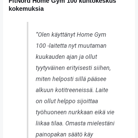
FitNord Home Gym 100 kuntokeskus
kokemuksia
”Olen käyttänyt Home Gym
100 -laitetta nyt muutaman
kuukauden ajan ja ollut
tyytyväinen erityisesti siihen,
miten helposti sillä pääsee
alkuun kotitreeneissä. Laite
on ollut helppo sijoittaa
työhuoneen nurkkaan eikä vie
liikaa tilaa. Omasta mielestäni
painopakan säätö käy