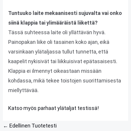
Tuntuuko laite mekaanisesti sujuvalta vai onko
siinä klappia tai ylimääräistä liikettä?
Tässä suhteessa laite oli yllättävän hyvä.
Painopakan liike oli tasainen koko ajan, eikä
varsinkaan ylätaljassa tullut tunnetta, että
kaapelit nykisivät tai liikkuisivat epätasaisesti.
Klappia ei ilmennyt oikeastaan missään
kohdassa, mikä tekee toistojen suorittamisesta
miellyttävää.
Katso myös parhaat ylätaljat testissä!
←
Edellinen Tuotetesti