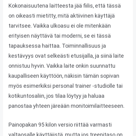
Kokonaisuutena laitteesta jää fiilis, että tässä
on oikeasti mietitty, mitä aktiivinen käyttäjä
tarvitsee. Vaikka ulkoasu ei ole mitenkään
erityisen näyttävä tai moderni, se ei tässä
tapauksessa haittaa. Toiminnallisuus ja
kestävyys ovat selkeästi etusijalla, ja siinä laite
onnistuu hyvin. Vaikka laite onkin suunnattu
kaupalliseen käyttöön, näkisin tämän sopivan
myös esimerkiksi personal trainer -studiolle tai
kotikuntosaliin, jos tilaa löytyy ja haluaa
panostaa yhteen järeään monitoimilaitteeseen.
Painopakan 95 kilon versio riittää varmasti
valtaosalle käyttäjistä, mutta jos treenitaso on