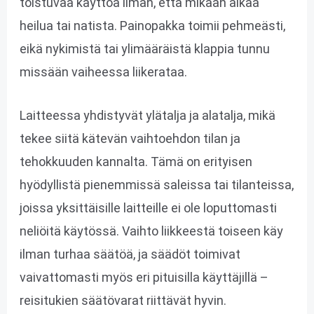
toistuvaa käyttöä ilman, että mikään alkaa
heilua tai natista. Painopakka toimii pehmeästi,
eikä nykimistä tai ylimääräistä klappia tunnu
missään vaiheessa liikerataa.
Laitteessa yhdistyvät ylätalja ja alatalja, mikä
tekee siitä kätevän vaihtoehdon tilan ja
tehokkuuden kannalta. Tämä on erityisen
hyödyllistä pienemmissä saleissa tai tilanteissa,
joissa yksittäisille laitteille ei ole loputtomasti
neliöitä käytössä. Vaihto liikkeestä toiseen käy
ilman turhaa säätöä, ja säädöt toimivat
vaivattomasti myös eri pituisilla käyttäjillä –
reisitukien säätövarat riittävät hyvin.