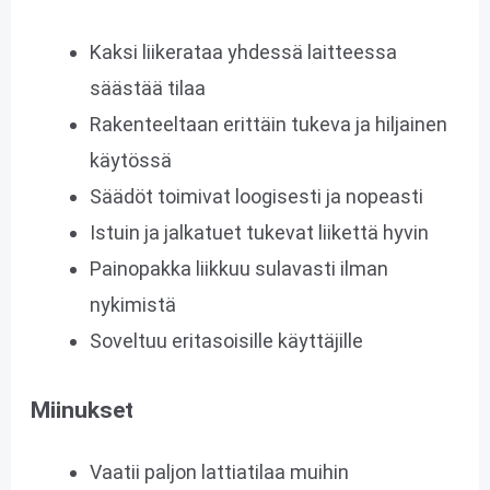
Kaksi liikerataa yhdessä laitteessa
säästää tilaa
Rakenteeltaan erittäin tukeva ja hiljainen
käytössä
Säädöt toimivat loogisesti ja nopeasti
Istuin ja jalkatuet tukevat liikettä hyvin
Painopakka liikkuu sulavasti ilman
nykimistä
Soveltuu eritasoisille käyttäjille
Miinukset
Vaatii paljon lattiatilaa muihin