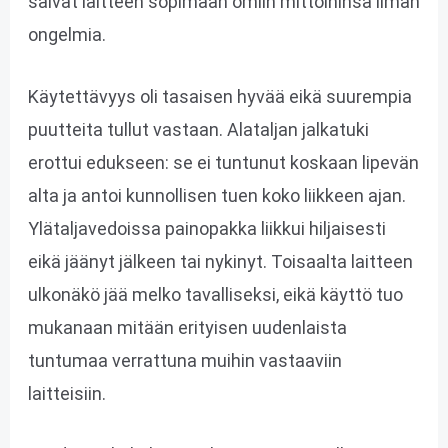
saivat laitteen sopimaan omiin mittoihinsa ilman
ongelmia.
Käytettävyys oli tasaisen hyvää eikä suurempia
puutteita tullut vastaan. Alataljan jalkatuki
erottui edukseen: se ei tuntunut koskaan lipevän
alta ja antoi kunnollisen tuen koko liikkeen ajan.
Ylätaljavedoissa painopakka liikkui hiljaisesti
eikä jäänyt jälkeen tai nykinyt. Toisaalta laitteen
ulkonäkö jää melko tavalliseksi, eikä käyttö tuo
mukanaan mitään erityisen uudenlaista
tuntumaa verrattuna muihin vastaaviin
laitteisiin.