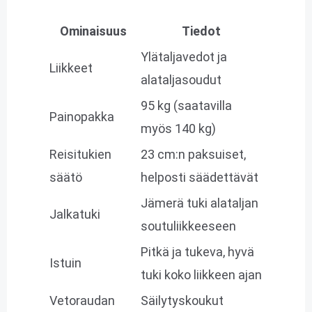
Ominaisuus
Tiedot
Ylätaljavedot ja
Liikkeet
alataljasoudut
95 kg (saatavilla
Painopakka
myös 140 kg)
Reisitukien
23 cm:n paksuiset,
säätö
helposti säädettävät
Jämerä tuki alataljan
Jalkatuki
soutuliikkeeseen
Pitkä ja tukeva, hyvä
Istuin
tuki koko liikkeen ajan
Vetoraudan
Säilytyskoukut