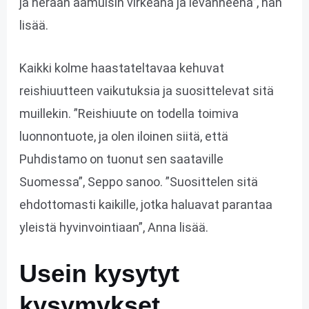
ja herään aamuisin virkeänä ja levänneenä”, hän
lisää.
Kaikki kolme haastateltavaa kehuvat
reishiuutteen vaikutuksia ja suosittelevat sitä
muillekin. ”Reishiuute on todella toimiva
luonnontuote, ja olen iloinen siitä, että
Puhdistamo on tuonut sen saataville
Suomessa”, Seppo sanoo. ”Suosittelen sitä
ehdottomasti kaikille, jotka haluavat parantaa
yleistä hyvinvointiaan”, Anna lisää.
Usein kysytyt
kysymykset