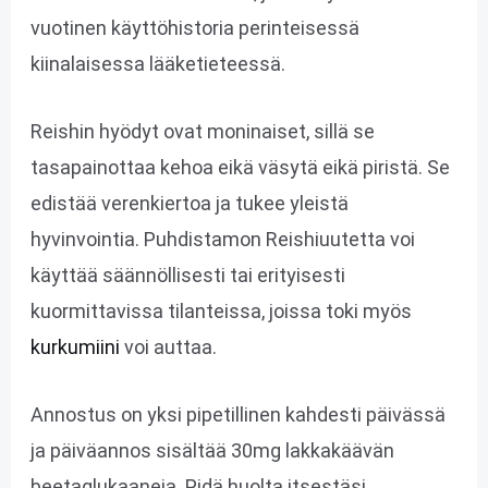
vuotinen käyttöhistoria perinteisessä
kiinalaisessa lääketieteessä.
Reishin hyödyt ovat moninaiset, sillä se
tasapainottaa kehoa eikä väsytä eikä piristä. Se
edistää verenkiertoa ja tukee yleistä
hyvinvointia. Puhdistamon Reishiuutetta voi
käyttää säännöllisesti tai erityisesti
kuormittavissa tilanteissa, joissa toki myös
kurkumiini
voi auttaa.
Annostus on yksi pipetillinen kahdesti päivässä
ja päiväannos sisältää 30mg lakkakäävän
beetaglukaaneja. Pidä huolta itsestäsi