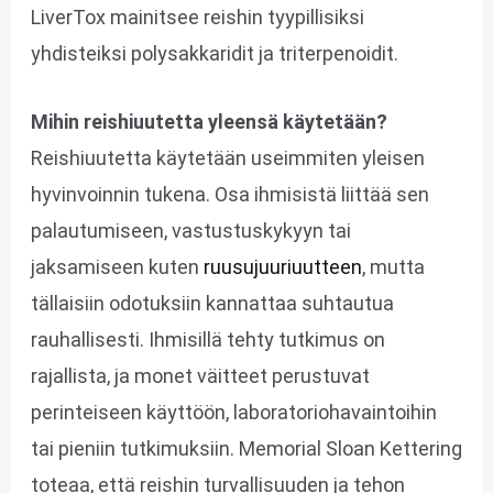
LiverTox mainitsee reishin tyypillisiksi
yhdisteiksi polysakkaridit ja triterpenoidit.
Mihin reishiuutetta yleensä käytetään?
Reishiuutetta käytetään useimmiten yleisen
hyvinvoinnin tukena. Osa ihmisistä liittää sen
palautumiseen, vastustuskykyyn tai
jaksamiseen kuten
ruusujuuriuutteen
, mutta
tällaisiin odotuksiin kannattaa suhtautua
rauhallisesti. Ihmisillä tehty tutkimus on
rajallista, ja monet väitteet perustuvat
perinteiseen käyttöön, laboratoriohavaintoihin
tai pieniin tutkimuksiin. Memorial Sloan Kettering
toteaa, että reishin turvallisuuden ja tehon