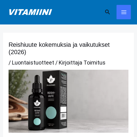
Siirry
Hae
sisältöön
Reishiuute kokemuksia ja vaikutukset
(2026)
/
Luontaistuotteet
/ Kirjoittaja
Toimitus