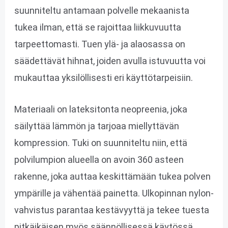
suunniteltu antamaan polvelle mekaanista
tukea ilman, että se rajoittaa liikkuvuutta
tarpeettomasti. Tuen ylä- ja alaosassa on
säädettävät hihnat, joiden avulla istuvuutta voi
mukauttaa yksilöllisesti eri käyttötarpeisiin.
Materiaali on lateksitonta neopreenia, joka
säilyttää lämmön ja tarjoaa miellyttävän
kompression. Tuki on suunniteltu niin, että
polvilumpion alueella on avoin 360 asteen
rakenne, joka auttaa keskittämään tukea polven
ympärille ja vähentää painetta. Ulkopinnan nylon-
vahvistus parantaa kestävyyttä ja tekee tuesta
pitkäikäisen myös säännöllisessä käytössä.