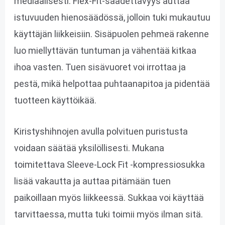
mediaalisesti. Flex-Fit-säädettävyys auttaa
istuvuuden hienosäädössä, jolloin tuki mukautuu
käyttäjän liikkeisiin. Sisäpuolen pehmeä rakenne
luo miellyttävän tuntuman ja vähentää kitkaa
ihoa vasten. Tuen sisävuoret voi irrottaa ja
pestä, mikä helpottaa puhtaanapitoa ja pidentää
tuotteen käyttöikää.
Kiristyshihnojen avulla polvituen puristusta
voidaan säätää yksilöllisesti. Mukana
toimitettava Sleeve-Lock Fit -kompressiosukka
lisää vakautta ja auttaa pitämään tuen
paikoillaan myös liikkeessä. Sukkaa voi käyttää
tarvittaessa, mutta tuki toimii myös ilman sitä.