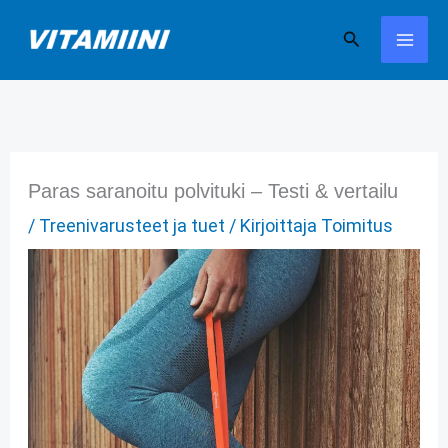
Siirry
Hae
sisältöön
Paras saranoitu polvituki – Testi & vertailu
/
Treenivarusteet ja tuet
/ Kirjoittaja
Toimitus