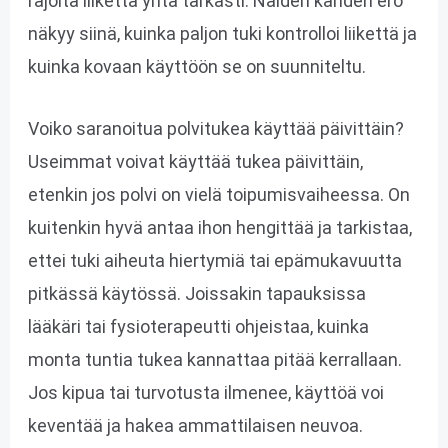
rajoita liikettä yhtä tarkasti. Näiden kahden ero
näkyy siinä, kuinka paljon tuki kontrolloi liikettä ja
kuinka kovaan käyttöön se on suunniteltu.
Voiko saranoitua polvitukea käyttää päivittäin?
Useimmat voivat käyttää tukea päivittäin,
etenkin jos polvi on vielä toipumisvaiheessa. On
kuitenkin hyvä antaa ihon hengittää ja tarkistaa,
ettei tuki aiheuta hiertymiä tai epämukavuutta
pitkässä käytössä. Joissakin tapauksissa
lääkäri tai fysioterapeutti ohjeistaa, kuinka
monta tuntia tukea kannattaa pitää kerrallaan.
Jos kipua tai turvotusta ilmenee, käyttöä voi
keventää ja hakea ammattilaisen neuvoa.