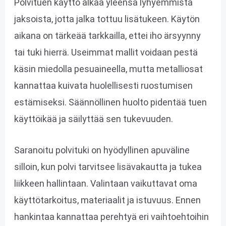
Polvituen käyttö alkaa yleensä lyhyemmistä
jaksoista, jotta jalka tottuu lisätukeen. Käytön
aikana on tärkeää tarkkailla, ettei iho ärsyynny
tai tuki hierrä. Useimmat mallit voidaan pestä
käsin miedolla pesuaineella, mutta metalliosat
kannattaa kuivata huolellisesti ruostumisen
estämiseksi. Säännöllinen huolto pidentää tuen
käyttöikää ja säilyttää sen tukevuuden.
Saranoitu polvituki on hyödyllinen apuväline
silloin, kun polvi tarvitsee lisävakautta ja tukea
liikkeen hallintaan. Valintaan vaikuttavat oma
käyttötarkoitus, materiaalit ja istuvuus. Ennen
hankintaa kannattaa perehtyä eri vaihtoehtoihin