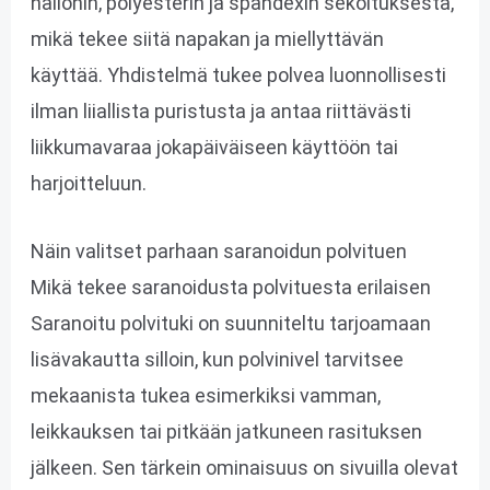
nailonin, polyesterin ja spandexin sekoituksesta,
mikä tekee siitä napakan ja miellyttävän
käyttää. Yhdistelmä tukee polvea luonnollisesti
ilman liiallista puristusta ja antaa riittävästi
liikkumavaraa jokapäiväiseen käyttöön tai
harjoitteluun.
Näin valitset parhaan saranoidun polvituen
Mikä tekee saranoidusta polvituesta erilaisen
Saranoitu polvituki on suunniteltu tarjoamaan
lisävakautta silloin, kun polvinivel tarvitsee
mekaanista tukea esimerkiksi vamman,
leikkauksen tai pitkään jatkuneen rasituksen
jälkeen. Sen tärkein ominaisuus on sivuilla olevat