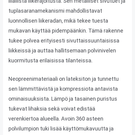
liiallista liikerajoitusta. Sen metalliset sivutuet ja
tuplasaranamekanismi mahdollistavat
luonnollisen liikeradan, mikä tekee tuesta
mukavan käyttää pidempäänkin. Tämä rakenne
tukee polvea erityisesti sivuttaissuuntaisissa
liikkeissä ja auttaa hallitsemaan polvinivelen
kuormitusta erilaisissa tilanteissa.
Neopreenimateriaali on lateksiton ja tunnettu
sen lämmittävistä ja kompressiota antavista
ominaisuuksista. Lämpö ja tasainen puristus
tukevat lihaksia sekä voivat edistää
verenkiertoa alueella. Avoin 360 asteen
polvilumpion tuki lisää käyttömukavuutta ja