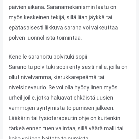
päivien aikana. Saranamekanismin laatu on
myös keskeinen tekijä, sillä liian jäykkä tai
epätasaisesti liikkuva sarana voi vaikeuttaa
polven luonnollista toimintaa.
Kenelle saranoitu polvituki sopii
Saranoitu polvituki sopii erityisesti niille, joilla on
ollut nivelvamma, kierukkarepeämä tai
nivelsidevaurio. Se voi olla hyödyllinen myös
urheilijoille, jotka haluavat ehkäistä uusien
vammojen syntymistä toipumisen jälkeen.
Lääkärin tai fysioterapeutin ohje on kuitenkin
tärkeä ennen tuen valintaa, sillä väärä malli tai
koko voi jopa haitata toipumista.