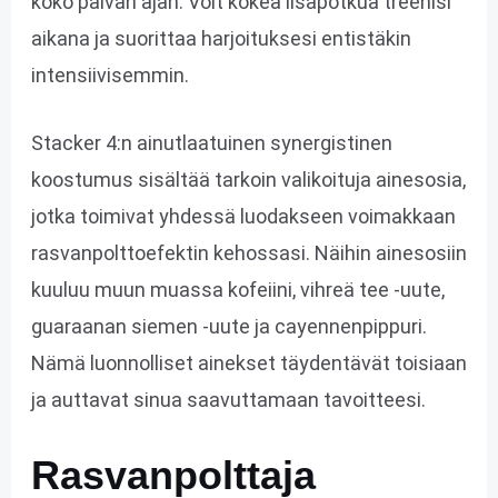
koko päivän ajan. Voit kokea lisäpotkua treenisi
aikana ja suorittaa harjoituksesi entistäkin
intensiivisemmin.
Stacker 4:n ainutlaatuinen synergistinen
koostumus sisältää tarkoin valikoituja ainesosia,
jotka toimivat yhdessä luodakseen voimakkaan
rasvanpolttoefektin kehossasi. Näihin ainesosiin
kuuluu muun muassa kofeiini, vihreä tee -uute,
guaraanan siemen -uute ja cayennenpippuri.
Nämä luonnolliset ainekset täydentävät toisiaan
ja auttavat sinua saavuttamaan tavoitteesi.
Rasvanpolttaja