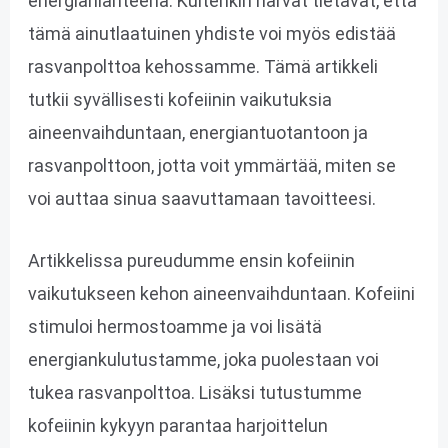
energianlähteenä. Kuitenkin harvat tietävät, että
tämä ainutlaatuinen yhdiste voi myös edistää
rasvanpolttoa kehossamme. Tämä artikkeli
tutkii syvällisesti kofeiinin vaikutuksia
aineenvaihduntaan, energiantuotantoon ja
rasvanpolttoon, jotta voit ymmärtää, miten se
voi auttaa sinua saavuttamaan tavoitteesi.
Artikkelissa pureudumme ensin kofeiinin
vaikutukseen kehon aineenvaihduntaan. Kofeiini
stimuloi hermostoamme ja voi lisätä
energiankulutustamme, joka puolestaan voi
tukea rasvanpolttoa. Lisäksi tutustumme
kofeiinin kykyyn parantaa harjoittelun