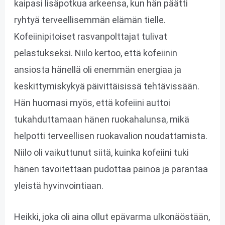
kaipasi lisäpotkua arkeensa, kun hän päätti
ryhtyä terveellisemmän elämän tielle.
Kofeiinipitoiset rasvanpolttajat tulivat
pelastukseksi. Niilo kertoo, että kofeiinin
ansiosta hänellä oli enemmän energiaa ja
keskittymiskykyä päivittäisissä tehtävissään.
Hän huomasi myös, että kofeiini auttoi
tukahduttamaan hänen ruokahalunsa, mikä
helpotti terveellisen ruokavalion noudattamista.
Niilo oli vaikuttunut siitä, kuinka kofeiini tuki
hänen tavoitettaan pudottaa painoa ja parantaa
yleistä hyvinvointiaan.
Heikki, joka oli aina ollut epävarma ulkonäöstään,