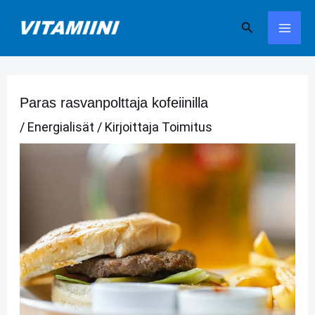
Siirry
Hae
sisältöön
Paras rasvanpolttaja kofeiinilla
/
Energialisät
/ Kirjoittaja
Toimitus