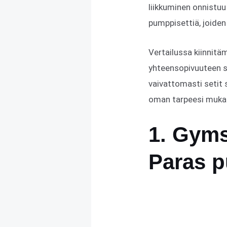
liikkuminen onnistuu 
pumppisettiä, joiden
Vertailussa kiinnit
yhteensopivuuteen se
vaivattomasti setit s
oman tarpeesi mukais
1. Gyms
Paras p