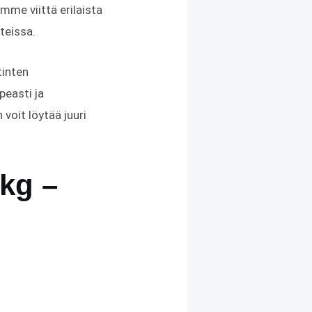
emme viittä erilaista
teissa.
tinten
peasti ja
voit löytää juuri
0kg –