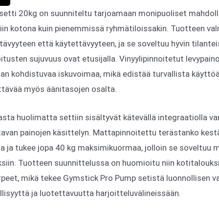
etti 20kg on suunniteltu tarjoamaan monipuoliset mahdol
niin kotona kuin pienemmissä ryhmätiloissakin. Tuotteen va
vyyteen että käytettävyyteen, ja se soveltuu hyvin tilanteisi
itusten sujuvuus ovat etusijalla. Vinyylipinnoitetut levypain
n kohdistuvaa iskuvoimaa, mikä edistää turvallista käyttöä
yttävää myös äänitasojen osalta.
sta huolimatta settiin sisältyvät kätevällä integraatiolla va
avan painojen käsittelyn. Mattapinnoitettu terästanko kest
a ja tukee jopa 40 kg maksimikuormaa, jolloin se soveltuu 
ksiin. Tuotteen suunnittelussa on huomioitu niin kotitalouksi
rpeet, mikä tekee Gymstick Pro Pump setistä luonnollisen vali
lisyyttä ja luotettavuutta harjoitteluvälineissään.