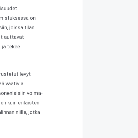
lisuudet
lmistuksessa on
in, joissa tilan
ot auttavat
 ja tekee
rustetut levyt
ää vaativia
monenlaisiin voima-
en kuin erilaisten
nnan niille, jotka