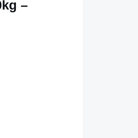
0kg –