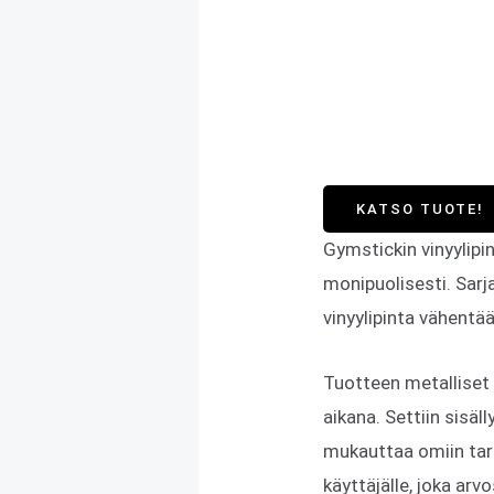
KATSO TUOTE!
Gymstickin vinyylipi
monipuolisesti. Sarj
vinyylipinta vähentä
Tuotteen metalliset 
aikana. Settiin sisäl
mukauttaa omiin tarp
käyttäjälle, joka arv