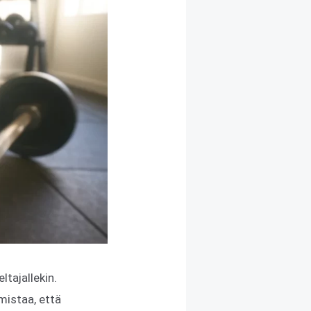
ltajallekin.
mistaa, että