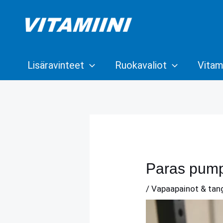
Siirry
sisältöön
Lisäravinteet
Ruokavaliot
Vitami
Paras pumpp
/
Vapaapainot & tan