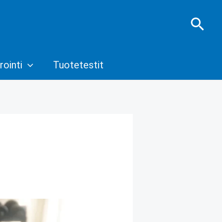
Hae
rointi
Tuotetestit