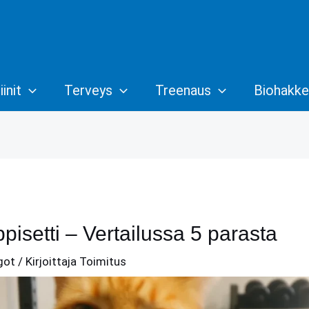
init
Terveys
Treenaus
Biohakke
isetti – Vertailussa 5 parasta
got
/ Kirjoittaja
Toimitus