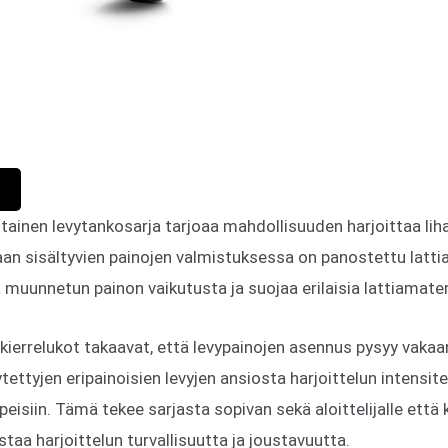
ntainen levytankosarja tarjoaa mahdollisuuden harjoittaa li
aan sisältyvien painojen valmistuksessa on panostettu lattia
ä muunnetun painon vaikutusta ja suojaa erilaisia lattiamater
kierrelukot takaavat, että levypainojen asennus pysyy vakaa
lytettyjen eripainoisien levyjen ansiosta harjoittelun intensit
eisiin. Tämä tekee sarjasta sopivan sekä aloittelijalle ett
ostaa harjoittelun turvallisuutta ja joustavuutta.