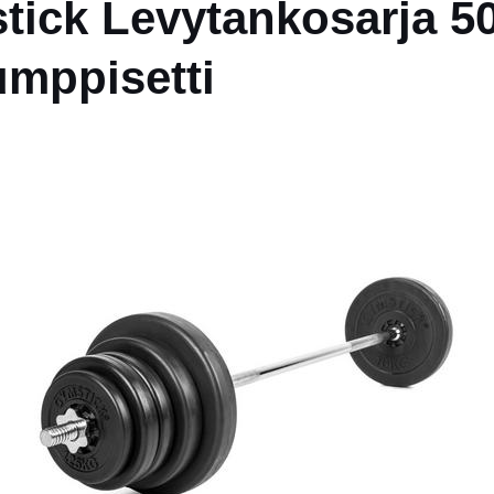
tick Levytankosarja 5
mppisetti