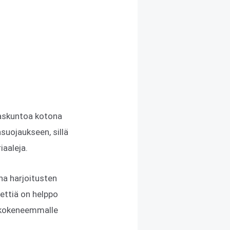
haskuntoa kotona
suojaukseen, sillä
iaaleja.
na harjoitusten
eettiä on helppo
ä kokeneemmalle