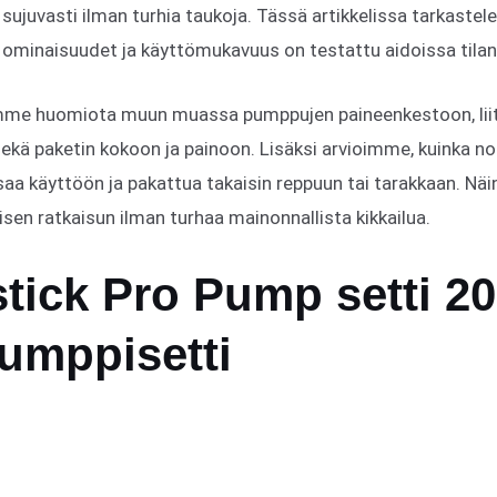
sujuvasti ilman turhia taukoja. Tässä artikkelissa tarkastel
 ominaisuudet ja käyttömukavuus on testattu aidoissa tilan
ämme huomiota muun muassa pumppujen paineenkestoon, lii
kä paketin kokoon ja painoon. Lisäksi arvioimme, kuinka no
aa käyttöön ja pakattua takaisin reppuun tai tarakkaan. Näin 
en ratkaisun ilman turhaa mainonnallista kikkailua.
tick Pro Pump setti 2
umppisetti