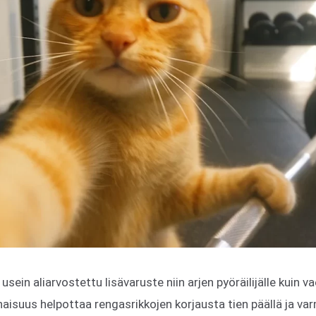
sein aliarvostettu lisävaruste niin arjen pyöräilijälle kuin vae
aisuus helpottaa rengasrikkojen korjausta tien päällä ja var