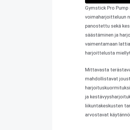
Gymstick Pro Pump s
voimaharjoitteluun 
panostettu sekä kestä
säästäminen ja harjo
vaimentamaan lattiaa
harjoittelusta miell
Mittavasta terästava
mahdollistavat joust
harjoituskuormituksi
ja kestävyysharjoitu
liikuntakeskusten ta
arvostavat käytännöl