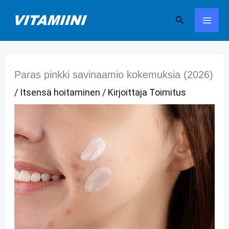
Siirry
Hae
sisältöön
Paras pinkki savinaamio kokemuksia (2026)
/
Itsensä hoitaminen
/ Kirjoittaja
Toimitus