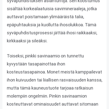
syväpuhdistuksen asiantuntija. Sen koostumus
sisältää korkealaatuisia savimineraaleja, jotka
auttavat poistamaan ylimääräistä talia,
epäpuhtauksia ja kuollutta ihosolukkoa. Tämä
syväpuhdistusprosessi jättää ihosi raikkaaksi,
kirkkaaksi ja sileäksi.
Toiseksi, pinkki savinaamio on tunnettu
kyvystään tasapainottaa ihon
kosteustasapainoa. Monet meistä kamppailevat
ihon kuivuuden tai liiallisen rasvaisuuden kanssa,
mutta tämä kauneustuote tarjoaa ratkaisun
molempiin ongelmiin. Pinkin savinaamion
kosteuttavat ominaisuudet auttavat sitomaan