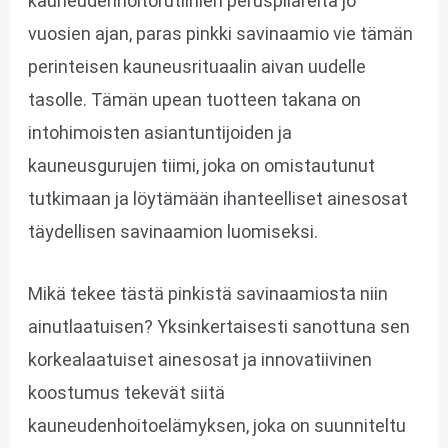
kauneudenhoitorutiinien peruspilareita jo
vuosien ajan, paras pinkki savinaamio vie tämän
perinteisen kauneusrituaalin aivan uudelle
tasolle. Tämän upean tuotteen takana on
intohimoisten asiantuntijoiden ja
kauneusgurujen tiimi, joka on omistautunut
tutkimaan ja löytämään ihanteelliset ainesosat
täydellisen savinaamion luomiseksi.
Mikä tekee tästä pinkistä savinaamiosta niin
ainutlaatuisen? Yksinkertaisesti sanottuna sen
korkealaatuiset ainesosat ja innovatiivinen
koostumus tekevät siitä
kauneudenhoitoelämyksen, joka on suunniteltu