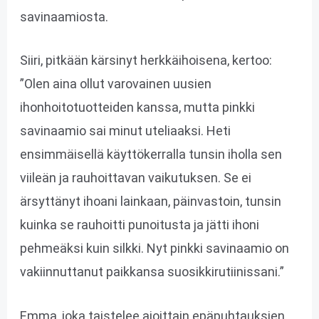
savinaamiosta.
Siiri, pitkään kärsinyt herkkäihoisena, kertoo:
”Olen aina ollut varovainen uusien
ihonhoitotuotteiden kanssa, mutta pinkki
savinaamio sai minut uteliaaksi. Heti
ensimmäisellä käyttökerralla tunsin iholla sen
viileän ja rauhoittavan vaikutuksen. Se ei
ärsyttänyt ihoani lainkaan, päinvastoin, tunsin
kuinka se rauhoitti punoitusta ja jätti ihoni
pehmeäksi kuin silkki. Nyt pinkki savinaamio on
vakiinnuttanut paikkansa suosikkirutiinissani.”
Emma, joka taistelee ajoittain epäpuhtauksien