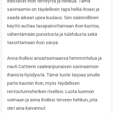
edistävät ihon terveyttä ja hehkua. Tämä
savinaamio on täydellinen tapa helliä ihoasi ja
saada aikaan upea kuulaus. Sen säännöllinen
käyttö auttaa tasapainottamaan ihon kuntoa,
vähentämään punoitusta ja tulehdusta sekä
tasoittamaan ihon sävyä.
Anna ihollesi ansaitsemaansa hemmottelua ja
nauti Cattierin vaaleanpunaisen savinaamion
ihanista hyödyistä. Tämä tuote tarjoaa sinulle
paitsi kauniin ihon, myös täydellisen
rentoutumishetken itsellesi. Luota luonnon
voimaan ja anna ihollesi terveen hehkun, jota
olet aina kaivannut.