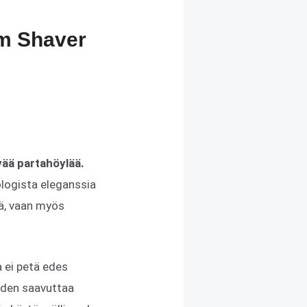
m Shaver
ää partahöylää.
ologista eleganssia
yä, vaan myös
a ei petä edes
uuden saavuttaa