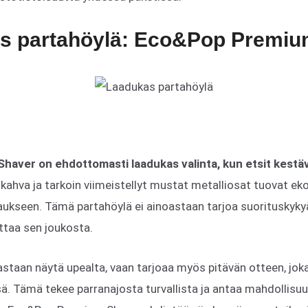
as partahöylä: Eco&Pop Premiu
aver on ehdottomasti laadukas valinta, kun etsit kestäv
ahva ja tarkoin viimeistellyt mustat metalliosat tuovat ek
vaukseen. Tämä partahöylä ei ainoastaan tarjoa suorituskyk
ottaa sen joukosta.
astaan näytä upealta, vaan tarjoaa myös pitävän otteen, jok
sä. Tämä tekee parranajosta turvallista ja antaa mahdollis