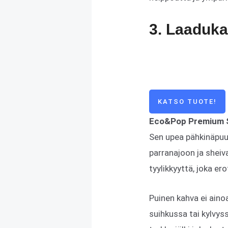
3. Laaduk
KATSO TUOTE!
Eco&Pop Premium Sh
Sen upea pähkinäpuuk
parranajoon ja shei
tyylikkyyttä, joka er
Puinen kahva ei aino
suihkussa tai kylvys