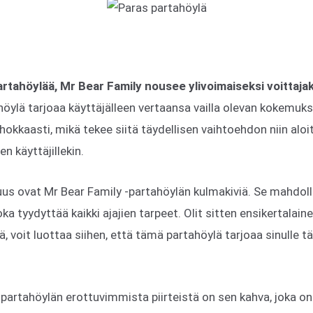
artahöylää, Mr Bear Family nousee ylivoimaiseksi voittaja
höylä tarjoaa käyttäjälleen vertaansa vailla olevan kokemuks
hokkaasti, mikä tekee siitä täydellisen vaihtoehdon niin aloitt
en käyttäjillekin.
kuus ovat Mr Bear Family -partahöylän kulmakiviä. Se mahdol
ka tyydyttää kaikki ajajien tarpeet. Olit sitten ensikertalain
ä, voit luottaa siihen, että tämä partahöylä tarjoaa sinulle t
-partahöylän erottuvimmista piirteistä on sen kahva, joka o