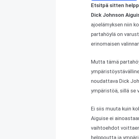
Etsitpä sitten helpp
Dick Johnson Aiguis
ajoelämyksen niin kok
partahöylä on varust
erinomaisen valinnan 
Mutta tämä partahöy
ympäristöystävälline
noudattava Dick John
ympäristöä, sillä se
Ei siis muuta kuin 
Aiguise ei ainoastaa
vaihtoehdot voittaen 
helppoutta ja ympär