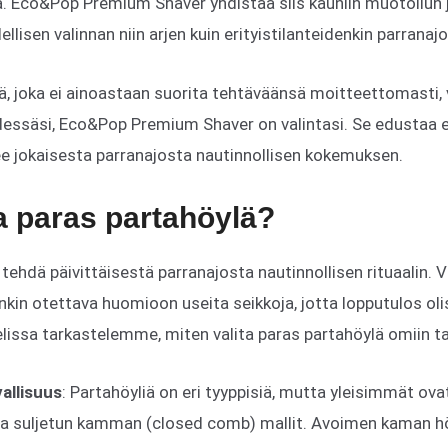
rta. Eco&Pop Premium Shaver yhdistää siis kauniin muotoilun 
ellisen valinnan niin arjen kuin erityistilanteidenkin parranajo
ää, joka ei ainoastaan suorita tehtäväänsä moitteettomasti
ädessäsi, Eco&Pop Premium Shaver on valintasi. Se edustaa 
ekee jokaisesta parranajosta nautinnollisen kokemuksen.
ta paras partahöylä?
 tehdä päivittäisestä parranajosta nautinnollisen rituaalin. 
kin otettava huomioon useita seikkoja, jotta lopputulos olisi
elissa tarkastelemme, miten valita paras partahöylä omiin tar
vallisuus
: Partahöyliä on eri tyyppisiä, mutta yleisimmät 
ja suljetun kamman (closed comb) mallit. Avoimen kaman h