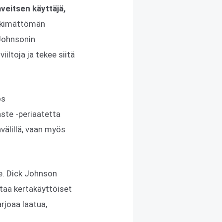
aveitsen käyttäjä,
inkimättömän
 Johnsonin
iltoja ja tekee siitä
ös
aste -periaatetta
välillä, vaan myös
e. Dick Johnson
staa kertakäyttöiset
rjoaa laatua,