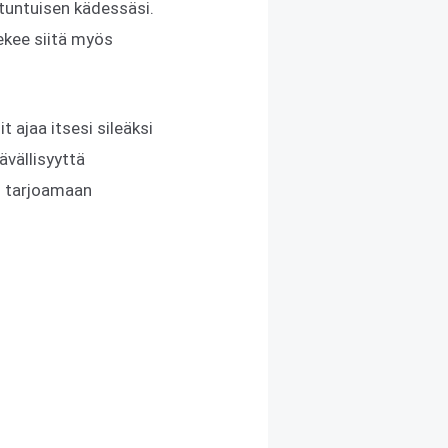
tuntuisen kädessäsi.
ekee siitä myös
t ajaa itsesi sileäksi
ävällisyyttä
en tarjoamaan