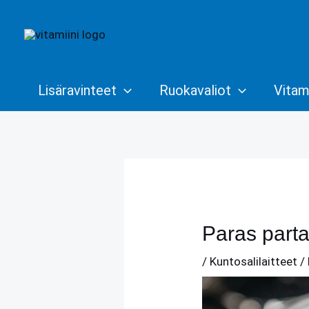
Siirry
sisältöön
Lisäravinteet
Ruokavaliot
Vitami
Paras parta
/
Kuntosalilaitteet
/ 