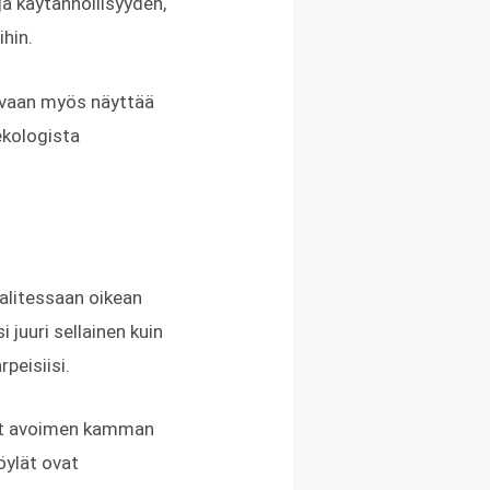
ja käytännöllisyyden,
ihin.
, vaan myös näyttää
ekologista
Valitessaan oikean
 juuri sellainen kuin
peisiisi.
ovat avoimen kamman
öylät ovat