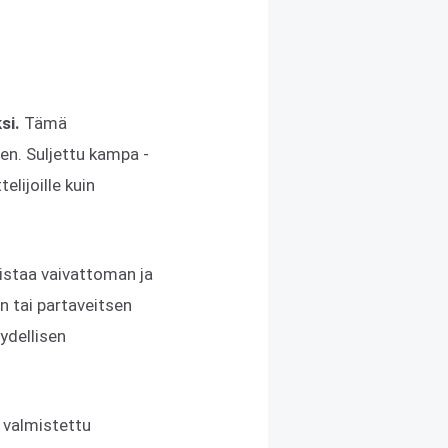
ksi.
Tämä
en. Suljettu kampa -
elijoille kuin
listaa vaivattoman ja
en tai partaveitsen
äydellisen
n valmistettu