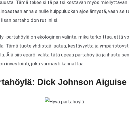
uusta. Tämä tekee siitä paitsi kestävän myös miellyttävän 
inoastaan anna sinulle huippuluokan ajoelämystä, vaan se t
n lisän partahoidon rutiiniisi.
y -partahöylä on ekologinen valinta, mikä tarkoittaa, että voi
la. Tämä tuote yhdistää laatua, kestävyyttä ja ympäristöyst
lla. Älä siis epäröi valita tätä upeaa partahöylää ja ihastu s
n investointi, joka varmasti kannattaa.
rtahöylä: Dick Johnson Aiguise