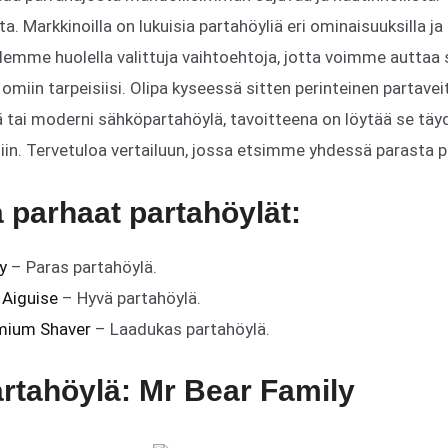
a. Markkinoilla on lukuisia partahöyliä eri ominaisuuksilla ja t
elemme huolella valittuja vaihtoehtoja, jotta voimme auttaa
miin tarpeisiisi. Olipa kyseessä sitten perinteinen partaveits
 tai moderni sähköpartahöylä, tavoitteena on löytää se täy
iin. Tervetuloa vertailuun, jossa etsimme yhdessä parasta p
a parhaat partahöylät:
y
– Paras partahöylä.
 Aiguise
– Hyvä partahöylä.
mium Shaver
– Laadukas partahöylä.
artahöylä: Mr Bear Family