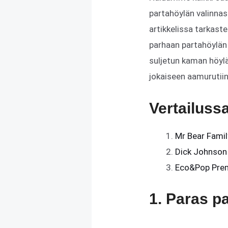
partahöylän valinnast
artikkelissa tarkast
parhaan partahöylän o
suljetun kaman höylä
jokaiseen aamurutiin
Vertailuss
Mr Bear Famil
Dick Johnson
Eco&Pop Pre
1. Paras p