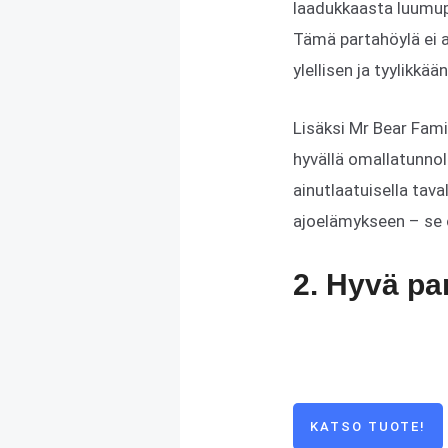
laadukkaasta luumup
Tämä partahöylä ei a
ylellisen ja tyylikkää
Lisäksi Mr Bear Famil
hyvällä omallatunnol
ainutlaatuisella tava
ajoelämykseen – se o
2. Hyvä pa
KATSO TUOTE!