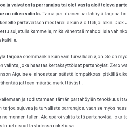
oa ja vaivatonta parranajoa tai olet vasta aloitteleva part
e on oikea valinta.
Tämä perinteinen partahöylä tarjoaa t
eneille partaveitsen mestareille kuin aloittelijoillekin. Dick
ettu suljetulla kammella, mikä vähentää mahdollisia vahinkovi
kaikille.
lä tarjoaa enemmänkin kuin vain turvallisen ajon. Se on my
n valinta, joka haastaa kertakäyttöiset partahöylät. Zero w
son Aiguise ei ainoastaan säästä lompakkoasi pitkällä aika
 vähentää jätteen määrää merkittävästi.
kokeilemaan ja todistamaan tämän partahöylän tehokkuus its
n tarjoa sujuvaa ja turvallista parranajoa, vaan se myös haa
ne mennen tullen. Älä epäröi valita tätä partahöylää, joka ta
istötietoisuutta yhdessä paketissa.