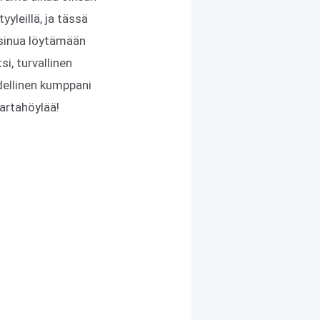
yyleillä, ja tässä
 sinua löytämään
i, turvallinen
dellinen kumppani
artahöylää!