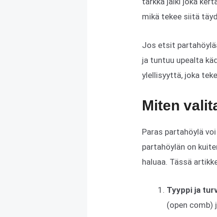
tarkka jälki joka ke
mikä tekee siitä täyd
Jos etsit partahöyl
ja tuntuu upealta k
ylellisyyttä, joka t
Miten vali
Paras partahöylä voi
partahöylän on kuiten
haluaa. Tässä artikk
Tyyppi ja tur
(open comb) 