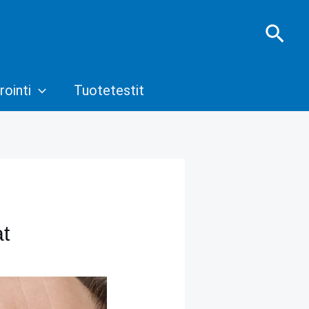
Hae
rointi
Tuotetestit
at