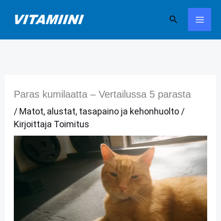
Siirry
Hae
sisältöön
Paras kumilaatta – Vertailussa 5 parasta
/
Matot, alustat, tasapaino ja kehonhuolto
/
Kirjoittaja
Toimitus