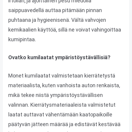
irtolian, ja ajoittainen pesu miedolla
saippuavedellä auttaa pitämään pinnan
puhtaana ja hygieenisenä. Vältä vahvojen
kemikaalien käyttöä, sillä ne voivat vahingoittaa
kumipintaa.
Ovatko kumilaatat ympäristöystävällisiä?
Monet kumilaatat valmistetaan kierrätetystä
materiaalista, kuten vanhoista auton renkaista,
mikä tekee niistä ympäristöystävällisen
valinnan. Kierrätysmateriaaleista valmistetut
laatat auttavat vähentämään kaatopaikoille
päätyvän jätteen määrää ja edistävät kestävää