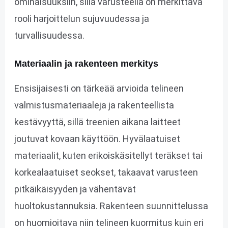
ominaisuuksiin, sillä varusteella on merkittävä
rooli harjoittelun sujuvuudessa ja
turvallisuudessa.
Materiaalin ja rakenteen merkitys
Ensisijaisesti on tärkeää arvioida telineen
valmistusmateriaaleja ja rakenteellista
kestävyyttä, sillä treenien aikana laitteet
joutuvat kovaan käyttöön. Hyvälaatuiset
materiaalit, kuten erikoiskäsitellyt teräkset tai
korkealaatuiset seokset, takaavat varusteen
pitkäikäisyyden ja vähentävät
huoltokustannuksia. Rakenteen suunnittelussa
on huomioitava niin telineen kuormitus kuin eri