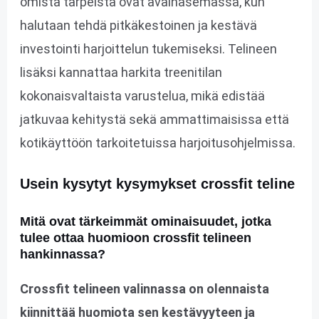
omista tarpeista ovat avainasemassa, kun
halutaan tehdä pitkäkestoinen ja kestävä
investointi harjoittelun tukemiseksi. Telineen
lisäksi kannattaa harkita treenitilan
kokonaisvaltaista varustelua, mikä edistää
jatkuvaa kehitystä sekä ammattimaisissa että
kotikäyttöön tarkoitetuissa harjoitusohjelmissa.
Usein kysytyt kysymykset crossfit teline
Mitä ovat tärkeimmät ominaisuudet, jotka
tulee ottaa huomioon crossfit telineen
hankinnassa?
Crossfit telineen valinnassa on olennaista
kiinnittää huomiota sen kestävyyteen ja