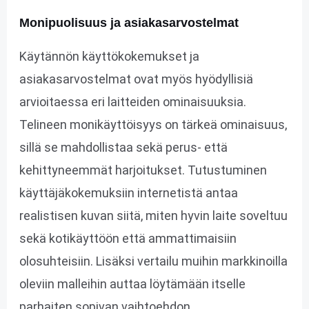
Monipuolisuus ja asiakasarvostelmat
Käytännön käyttökokemukset ja
asiakasarvostelmat ovat myös hyödyllisiä
arvioitaessa eri laitteiden ominaisuuksia.
Telineen monikäyttöisyys on tärkeä ominaisuus,
sillä se mahdollistaa sekä perus- että
kehittyneemmät harjoitukset. Tutustuminen
käyttäjäkokemuksiin internetistä antaa
realistisen kuvan siitä, miten hyvin laite soveltuu
sekä kotikäyttöön että ammattimaisiin
olosuhteisiin. Lisäksi vertailu muihin markkinoilla
oleviin malleihin auttaa löytämään itselle
parhaiten sopivan vaihtoehdon.