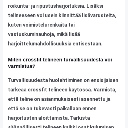
roikunta- ja ripustusharjoituksia. Lisäksi
telineeseen voi usein kiinnittää lisävarusteita,
kuten voimistelurenkaita tai
vastuskuminauhoja, mikä lisää
harjoittelumahdollisuuksia entisestään.
Miten crossfit telineen turvallisuudesta voi
varmistua?
Turvallisuudesta huolehtiminen on ensisijaisen
tärkeää crossfit telineen käytössä. Varmista,
että teline on asianmukaisesti asennettu ja
että se on tukevasti paikallaan ennen
harjoitusten aloittamista. Tarkista
säännöllisesti telineen kaikki osat kulumisen