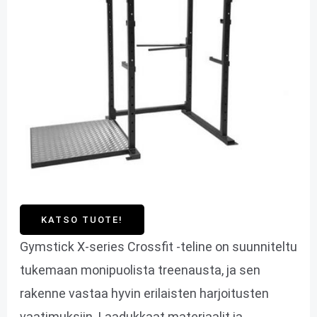
KATSO TUOTE!
Gymstick X-series Crossfit -teline on suunniteltu
tukemaan monipuolista treenausta, ja sen
rakenne vastaa hyvin erilaisten harjoitusten
vaatimuksiin. Laadukkaat materiaalit ja