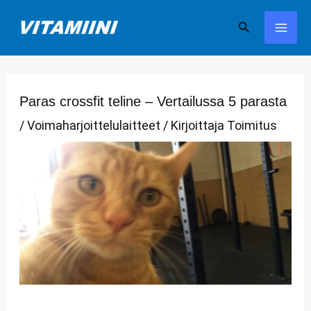
Siirry
Hae
sisältöön
Paras crossfit teline – Vertailussa 5 parasta
/
Voimaharjoittelulaitteet
/ Kirjoittaja
Toimitus