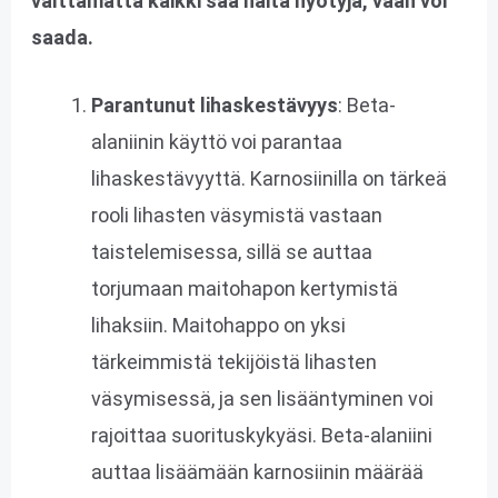
välttämättä kaikki saa näitä hyötyjä, vaan voi
saada.
Parantunut lihaskestävyys
: Beta-
alaniinin käyttö voi parantaa
lihaskestävyyttä. Karnosiinilla on tärkeä
rooli lihasten väsymistä vastaan
taistelemisessa, sillä se auttaa
torjumaan maitohapon kertymistä
lihaksiin. Maitohappo on yksi
tärkeimmistä tekijöistä lihasten
väsymisessä, ja sen lisääntyminen voi
rajoittaa suorituskykyäsi. Beta-alaniini
auttaa lisäämään karnosiinin määrää