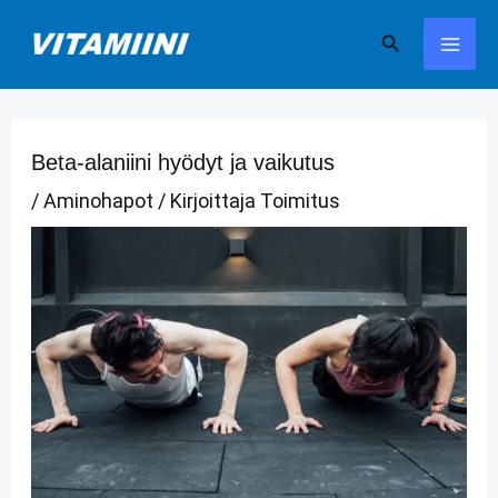
Siirry
Hae
sisältöön
Beta-alaniini hyödyt ja vaikutus
/
Aminohapot
/ Kirjoittaja
Toimitus