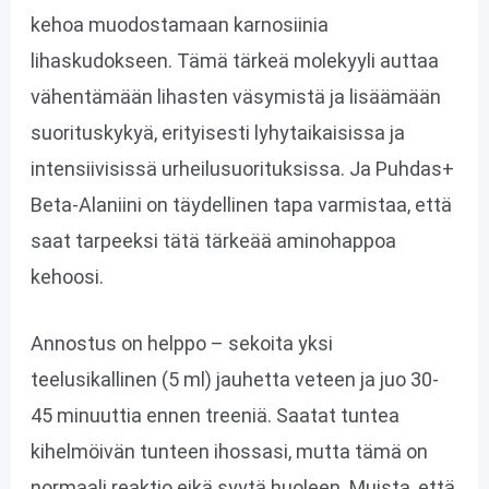
kehoa muodostamaan karnosiinia
lihaskudokseen. Tämä tärkeä molekyyli auttaa
vähentämään lihasten väsymistä ja lisäämään
suorituskykyä, erityisesti lyhytaikaisissa ja
intensiivisissä urheilusuorituksissa. Ja Puhdas+
Beta-Alaniini on täydellinen tapa varmistaa, että
saat tarpeeksi tätä tärkeää aminohappoa
kehoosi.
Annostus on helppo – sekoita yksi
teelusikallinen (5 ml) jauhetta veteen ja juo 30-
45 minuuttia ennen treeniä. Saatat tuntea
kihelmöivän tunteen ihossasi, mutta tämä on
normaali reaktio eikä syytä huoleen. Muista, että